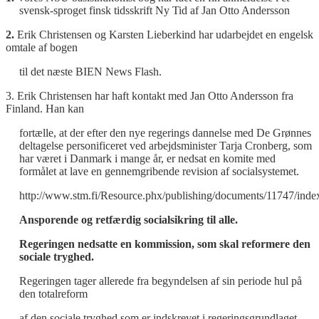
svensk-sproget finsk tidsskrift Ny Tid af Jan Otto Andersson
2.
Erik Christensen og Karsten Lieberkind har udarbejdet en engelsk
omtale af bogen
til det næste BIEN News Flash.
3. Erik Christensen har haft kontakt med Jan Otto Andersson fra
Finland. Han kan
fortælle, at der efter den nye regerings dannelse med De Grønnes
deltagelse personificeret ved arbejdsminister Tarja Cronberg, som
har været i Danmark i mange år, er nedsat en komite med
formålet at lave en gennemgribende revision af socialsystemet.
http://www.stm.fi/Resource.phx/publishing/documents/11747/inde
Ansporende og retfærdig socialsikring til alle.
Regeringen nedsatte en kommission, som skal reformere den
sociale tryghed.
Regeringen tager allerede fra begyndelsen af sin periode hul på
den totalreform
af den sociale tryghed som er indskrevet i regeringsgrundlaget.