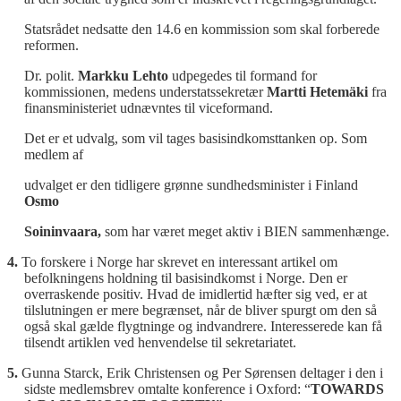
Statsrådet nedsatte den 14.6 en kommission som skal forberede
reformen.
Dr. polit.
Markku Lehto
udpegedes til formand for
kommissionen, medens understatssekretær
Martti Hetemäki
fra
finansministeriet udnævntes til viceformand.
Det er et udvalg, som vil tages basisindkomsttanken op. Som
medlem af
udvalget er den tidligere grønne sundhedsminister i Finland
Osmo
Soininvaara,
som har været meget aktiv i BIEN sammenhænge.
4.
To forskere i Norge har skrevet en interessant artikel om
befolkningens holdning til basisindkomst i Norge. Den er
overraskende positiv. Hvad de imidlertid hæfter sig ved, er at
tilslutningen er mere begrænset, når de bliver spurgt om den så
også skal gælde flygtninge og indvandrere. Interesserede kan få
tilsendt artiklen ved henvendelse til sekretariatet.
5.
Gunna Starck, Erik Christensen og Per Sørensen deltager i den i
sidste medlemsbrev omtalte konference i Oxford:
“
TOWARDS