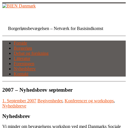
Skip
to
content
BIEN Danmark
Borgerlønsbevægelsen – Netværk for Basisindkomst
Forside
Borgerløn
Debat og forskning
Litteratur
Foreningen
Nyhedsbrev
Kontakt
2007 – Nyhedsbrev september
1. September 2007
Begivenheder
,
Konferencer og workshops
,
Nyhedsbreve
Nyhedsbrev
Vi minder om bevægelsens workshop ved med Danmarks Sociale