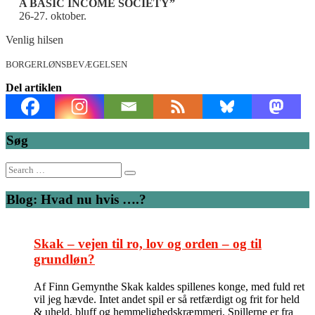
A BASIC INCOME SOCIETY”
26-27. oktober.
Venlig hilsen
BORGERLØNSBEVÆGELSEN
Del artiklen
Søg
Search
for:
Blog: Hvad nu hvis ….?
Skak – vejen til ro, lov og orden – og til
grundløn?
Af Finn Gemynthe Skak kaldes spillenes konge, med fuld ret
vil jeg hævde. Intet andet spil er så retfærdigt og frit for held
& uheld, bluff og hemmelighedskræmmeri. Spillerne er fra