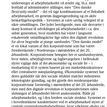
understreger at arbejdsmarkedet vil ændre sig, bl.a. med
bortfald af administrative stillinger, men “Den danske
flexicurity-model” – det vil sige kombinationen af et fleksibelt
arbejdsmarked, en generøs dagpengeordning og en aktiv
beskæftigelsespolitik – forventes at være særlig velegnet til at
sikre omstillingen. Det lyder beroligende, men står desværre i
skarp kontrast til udviklingen på arbejdsmarkedet i ca. den
sidste generation, hvor modellen har været i langsomt
eskalerende omstillingskrise lige siden den digitale revolution
for alvor begyndte at præge samfundet. “Den danske model”
er en lokal variant af den korporativisme som har været
fremherskende i Nordeuropa i størstedelen af det 20.
århundrede. Korporativisme betegner her et samfundssystem,
hvor staten, arbejdsgiverne og fagbevægelsen i fællesskab
styrer vigtige dele af det økonomiske og sociale liv – i
modsætning til et system baseret på ren markedskonkurrence
eller centraliseret statsplanlægning. Økonomiske systemer har
deres guldalder når den sociale struktur matcher industriens
teknologiske grundlag, og det gjorde den nordeuropæiske
korporativisme formentlig i størstedelen af det 20. århundrede,
men med den digitale revolution er korporativismen siden
slutningen af århundredet blevet anakronistisk. Både på
arbejdsmarkedet, og i den bredere sociale struktur. Systemet er
i hovedtrækkene karakteriseret ved et arbejdsmarked styret af
centrale overenskomstforhandlinger, hvor vilkårene aftales via