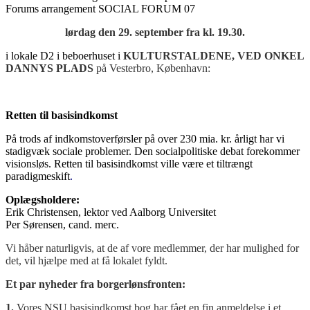
Forums arrangement SOCIAL FORUM 07
lørdag den 29. september fra kl. 19.30.
i lokale D2 i beboerhuset i
KULTURSTALDENE, VED ONKEL
DANNYS PLADS
på Vesterbro, København:
Retten til basisindkomst
På trods af indkomstoverførsler på over 230 mia. kr. årligt har vi
stadigvæk sociale problemer. Den socialpolitiske debat forekommer
visionsløs. Retten til basisindkomst ville være et tiltrængt
paradigmeskift
.
Oplægsholdere:
Erik Christensen, lektor ved Aalborg Universitet
Per Sørensen, cand. merc.
Vi håber naturligvis, at de af vore medlemmer, der har mulighed for
det, vil hjælpe med at få lokalet fyldt.
Et par nyheder fra borgerlønsfronten:
1.
Vores NSU basisindkomst bog har fået en fin anmeldelse i et