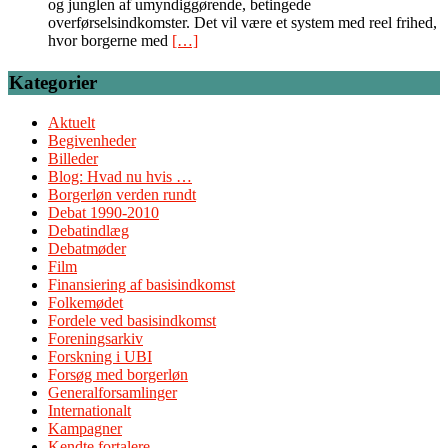
og junglen af umyndiggørende, betingede
overførselsindkomster. Det vil være et system med reel frihed,
hvor borgerne med
[…]
Kategorier
Aktuelt
Begivenheder
Billeder
Blog: Hvad nu hvis …
Borgerløn verden rundt
Debat 1990-2010
Debatindlæg
Debatmøder
Film
Finansiering af basisindkomst
Folkemødet
Fordele ved basisindkomst
Foreningsarkiv
Forskning i UBI
Forsøg med borgerløn
Generalforsamlinger
Internationalt
Kampagner
Kendte fortalere