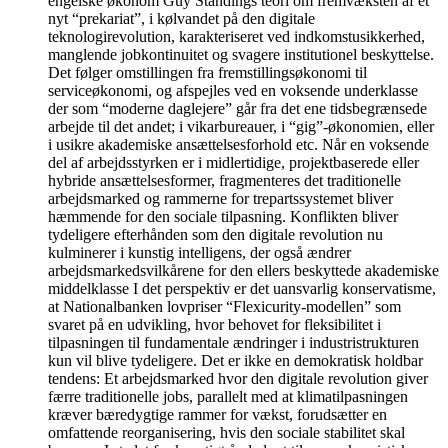
engelske økonom Guy Standings teori om fremvæksten af et
nyt “prekariat”, i kølvandet på den digitale
teknologirevolution, karakteriseret ved indkomstusikkerhed,
manglende jobkontinuitet og svagere institutionel beskyttelse.
Det følger omstillingen fra fremstillingsøkonomi til
serviceøkonomi, og afspejles ved en voksende underklasse
der som “moderne daglejere” går fra det ene tidsbegrænsede
arbejde til det andet; i vikarbureauer, i “gig”-økonomien, eller
i usikre akademiske ansættelsesforhold etc. Når en voksende
del af arbejdsstyrken er i midlertidige, projektbaserede eller
hybride ansættelsesformer, fragmenteres det traditionelle
arbejdsmarked og rammerne for trepartssystemet bliver
hæmmende for den sociale tilpasning. Konflikten bliver
tydeligere efterhånden som den digitale revolution nu
kulminerer i kunstig intelligens, der også ændrer
arbejdsmarkedsvilkårene for den ellers beskyttede akademiske
middelklasse I det perspektiv er det uansvarlig konservatisme,
at Nationalbanken lovpriser “Flexicurity-modellen” som
svaret på en udvikling, hvor behovet for fleksibilitet i
tilpasningen til fundamentale ændringer i industristrukturen
kun vil blive tydeligere. Det er ikke en demokratisk holdbar
tendens: Et arbejdsmarked hvor den digitale revolution giver
færre traditionelle jobs, parallelt med at klimatilpasningen
kræver bæredygtige rammer for vækst, forudsætter en
omfattende reorganisering, hvis den sociale stabilitet skal