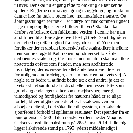
til hver. Der skal nu engang råde ro omkring de tænkende
spillere. Reglerne er ufravigelige og eviggyldige, og brikkerne
danner lige fra træk 1 ordentlige, meningsfulde mønstre. Og
åbningsstillingen før træk 1 er udtryk for fuldkommen lighed!
Lige mange og lige stærke brikker til hver! Skakken kan
derfor symbolisere den fuldkomne verden. I denne har man
altid frihed til at foretage ethvert lovligt træk. Samtidig råder
der lighed og retfærdighed fra begyndelsen af. Ydermere
foreligger der et globalt broderskab alle skakspillere imellem;
man kunne drage til Kalmykien og udmærket forstå de
derboendes skaksprog. Og modstanderne, dem skal man ikke
nogetsteds opfatte som fjender, men som godhjertede
instruktører, der iscenesætter allehånde fascinerende eller
foruroligende udfordringer, der kan møde én på livets vej. At
nogle så er bedre til at finde bedre træk end andre; ja det er
livets lod i et samfund af individuelle mennesker. Eftersom
grundlæggende egenskaber som arbejdsevner, energi,
tålmodighed og færdigheder fra naturens hånd er så ulige
fordelt, bliver ulighederne derefter. I skakkens verden
afspejler dette sig i det såkaldte ratingsystem, der løbende
ajourføres i forhold til spillernes resultater. Det spænder fra en
bundgrænse på 500 til den norske verdensmester Magnus
Carlsens absolutte maksimum på 2882 i maj 2014. Lille mig
ligger i skrivende stund på 1795; yderst middelmådigt i