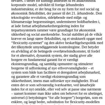
bevares. I stedet for kunstigt åndedræt til en anakronistisk
korporativ model, udviklet til forrige århundredes
industristruktur, er der brug for en ny form for reel social og
økonomisk fleksibilitet, der passer til det 21. århundrede. Den
teknologiske revolution, sideløbende med miljø- og
klimamæssige begrænsninger, underminerer holdbarheden i,
at lade fortsat arbejdsmarkedsregulering inden for
trepartssystemets rammer være grundlaget for økonomisk
sikkerhed og social anerkendelse. Social stabilitet på de vilkår
kræver en langt større fleksibilitet, og et strukturelt opgør med
“flexicurity-systemet” og den aktive beskæftigelsespolitik med
det tilknyttede umyndiggørende kontrolregime. Det betyder
en afvikling af de betingede overførselsindkomster, til fordel
for et alternativt, dynamisk system, der stadig giver alle
borgere en fundamental garanti for et værdigt
eksistensgrundlag, og samtidig opmuntrer og stimulerer
borgerne til udforskning af nye erhvervsmuligheder – et
system som både kan facilitere et dereguleret arbejdsmarked,
og garantere alle et værdigt eksistensgrundlag som
sikkerhedsnet, imens man udforsker nye muligheder. Hvad
enten det er som selvstændig iværksætter, ved lønarbejde
inden for et nyt område, eller ved selv at passe sine nærmeste
– uanset kommer man ikke uden om behovet for en ubetinget,
universel (i betydningen “for alle borgere”) borgerløn, som en
enklere, og langt bedre, substitution for flexicurity-modellen