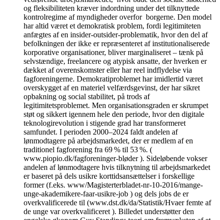
og fleksibiliteten kræver indordning under det tilknyttede
kontrolregime af myndigheder overfor borgerne. Den model
har altid været et demokratisk problem, fordi legitimiteten
anfægtes af en insider-outsider-problematik, hvor den del af
befolkningen der ikke er repræsenteret af institutionaliserede
korporative organisationer, bliver marginaliseret – tænk på
selvstændige, freelancere og atypisk ansatte, der hverken er
dækket af overenskomster eller har reel indflydelse via
fagforeningerne. Demokratiproblemet har imidlertid været
overskygget af en materiel velfærdsgevinst, der har sikret
opbakning og social stabilitet, på trods af
legitimitetsproblemet. Men organisationsgraden er skrumpet
støt og sikkert igennem hele den periode, hvor den digitale
teknologirevolution i stigende grad har transformeret
samfundet. I perioden 2000–2024 faldt andelen af
lønmodtagere på arbejdsmarkedet, der er medlem af en
traditionel fagforening fra 69 % til 53 %. (
www.piopio.dk/fagforeninger-bløder ). Sideløbende vokser
andelen af lønmodtagere hvis tilknytning til arbejdsmarkedet
er baseret på dels usikre korttidsansættelser i forskellige
former (f.eks. www/Magisterterbladet-nr-10-2016/mange-
unge-akademikere-faar-usikre-job ) og dels jobs de er
overkvalificerede til (www.dst.dk/da/Statistik/Hvaer femte af
de unge var overkvalificeret ). Billedet understøtter den