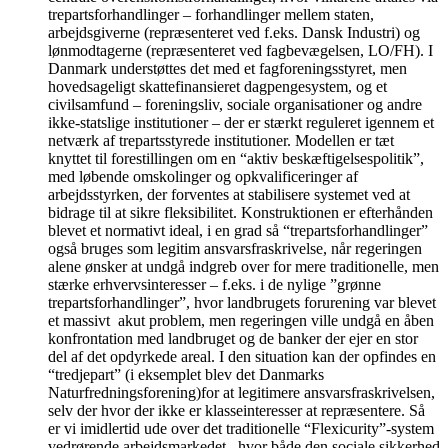
trepartsforhandlinger – forhandlinger mellem staten,
arbejdsgiverne (repræsenteret ved f.eks. Dansk Industri) og
lønmodtagerne (repræsenteret ved fagbevægelsen, LO/FH). I
Danmark understøttes det med et fagforeningsstyret, men
hovedsageligt skattefinansieret dagpengesystem, og et
civilsamfund – foreningsliv, sociale organisationer og andre
ikke-statslige institutioner – der er stærkt reguleret igennem et
netværk af trepartsstyrede institutioner. Modellen er tæt
knyttet til forestillingen om en “aktiv beskæftigelsespolitik”,
med løbende omskolinger og opkvalificeringer af
arbejdsstyrken, der forventes at stabilisere systemet ved at
bidrage til at sikre fleksibilitet. Konstruktionen er efterhånden
blevet et normativt ideal, i en grad så “trepartsforhandlinger”
også bruges som legitim ansvarsfraskrivelse, når regeringen
alene ønsker at undgå indgreb over for mere traditionelle, men
stærke erhvervsinteresser – f.eks. i de nylige ”grønne
trepartsforhandlinger”, hvor landbrugets forurening var blevet
et massivt akut problem, men regeringen ville undgå en åben
konfrontation med landbruget og de banker der ejer en stor
del af det opdyrkede areal. I den situation kan der opfindes en
“tredjepart” (i eksemplet blev det Danmarks
Naturfredningsforening)for at legitimere ansvarsfraskrivelsen,
selv der hvor der ikke er klasseinteresser at repræsentere. Så
er vi imidlertid ude over det traditionelle “Flexicurity”-system
vedrørende arbejdsmarkedet, hvor både den sociale sikkerhed