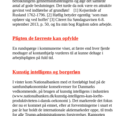
befolkningens gennemsnitsintelligens og øge det samlede
antal af gode beslutninger. Det turde da nok være en attraktiv
gevinst ved indførelse af grundløn! [1] Kejserinde af
Rusland 1762-1796. [2] Høflig betyder egentlig ‘som man
opfører sig ved hoffet’ [3] Citeret fra Søndagsavisen 6-8.
september 2013, p. 50, og fra min bog Rigdom uden arbejde.
Pligten de færreste kan opfylde
En rundspørge i kommunerne viser, at færre end hver fjerde
modtager af kontanthjælp vurderes til at kunne deltage i
arbejdspligten på fuld tid.
Kunstig intelligens og borgerløn
I vinter kom Nationalbanken med et foreløbigt bud på de
samfundsøkonomiske konsekvenser for Danmarks
vedkommende, på brugen af kunstig intelligens i industrien
(www.nationalbanken.dk/kunstig-intelligens-kan-loefte-
produktiviteten-i-dansk-oekonomi ). Det markerede det fokus
der nu er kommet på emnet, efter at forventningerne i snart et
par år har holdt de internationale aktiemarkeder oppe, til trods
for alle Trump-administrationens forstyrrelser. Rapporten