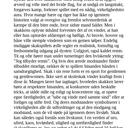
ævred og vifte med det hvide flag, for at undgå en langstrakt,
forgæves kamp, forlener spillet med en nådig, virkelighedstro
aura. Hvor mange hære og riger har ikke op igennem
historien valgt at overgive sig fremfor selvmorderisk at
kæmpe til den bitre ende, hvor sidste mand falder. Men i
skakkens oplyste tidsånd forventes det af en vinder, at han
eller hun optræder afdæmpet og høfligt. At brovte, hovere og
håne ville stemple vinderen som en gemen tølper. Endelig
muliggør skakspillets ædle regler en realistisk, fornuftig og
fredsommelig udgang på dysten: Uafgjort, også kaldet remis.
Tit og ofte hører man under turneringer den hviskende ytring:
”Jeg tilbyder remis”. Og hvis den ærede modstander finder
tilbuddet rimeligt, rækker de to spillere hinanden hånden i
samdrægtighed. Skak i sin rene form er en sport for gentlemen
og gentlewomen. Ikke sært at skoleskak vinder kraftigt frem i
disse år. Mangen lærer har iagttaget, hvorledes skakken lærer
børn at respektere hinanden, at konkurrere uden beskidte
tricks, at sidde stille og roligt og koncentrere sig, at opøve
egne færdigheder, at ”tabe og vinde med samme sind” eller at
forliges og stifte fred. Og deres modstandere symboliserer i
virkeligheden alle de udfordringer og al den modgang og
modstand, som de vil støde på igennem deres livsløb. Skak
kan således også forstås som livskunst. I en verden af uro,
ufred, kaos, lovløshed, ulighed og uretfærdighed finder
skakspillerne ro, lov og orden på de 64 felter med 16 brikker