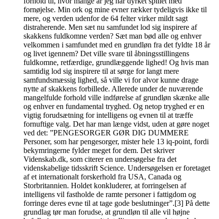
forhold til, hvor mange år jeg har dyrket spillet med
fornøjelse. Min ork og mine evner rækker tydeligvis ikke til
mere, og verden udenfor de 64 felter virker mildt sagt
distraherende. Men sæt nu samfundet lod sig inspirere af
skakkens fuldkomne verden? Sæt man bød alle og enhver
velkommen i samfundet med en grundløn fra det fyldte 18 år
og livet igennem? Det ville svare til åbningsstillingens
fuldkomne, retfærdige, grundlæggende lighed! Og hvis man
samtidig lod sig inspirere til at sørge for langt mere
samfundsmæssig lighed, så ville vi for alvor kunne drage
nytte af skakkens forbillede. Allerede under de nuværende
mangelfulde forhold ville indførelse af grundløn skænke alle
og enhver en fundamental tryghed. Og netop tryghed er en
vigtig forudsætning for intelligens og evnen til at træffe
fornuftige valg. Det har man længe vidst, uden at gøre noget
ved det: ”PENGESORGER GØR DIG DUMMERE
Personer, som har pengesorger, mister hele 13 iq-point, fordi
bekymringerne fylder meget for dem. Det skriver
Videnskab.dk, som citerer en undersøgelse fra det
videnskabelige tidsskrift Science. Undersøgelsen er foretaget
af et internationalt forskerhold fra USA, Canada og
Storbritannien. Holdet konkluderer, at forringelsen af
intelligens vil fastholde de ramte personer i fattigdom og
forringe deres evne til at tage gode beslutninger”.[3] På dette
grundlag tør man forudse, at grundløn til alle vil højne