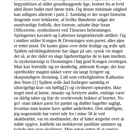
begyndelsen af stillet grundlæggende lige, bortset fra at hvid
altid åbner ballet med første træk. Og denne minimale ulighed
kan udlignes allerede i parti 2. Samtidig er der noget historisk
dragende over brikkerne, af hvilke Bønderne udgør det
uundværlige fodfolk, den forreste, udsatte linje foran
Officererne, symboliseret ved Tårnenes befæstninger,
Springernes kavaleri og Løbernes langtrækkende artilleri. Og
i midten stråler Kongen & Dronningen som parret, alles øjne
er rettet imod. De kaster glans over dette festlige og ædle spil.
Spillets udviklingshistorie har sågar på sær, synsk vis maget
det så, at der råder en slags ligeberettigelse de to køn imellem.
Ja styrkemæssigt er Dronningen i høj grad Kongen overlegen.
Man kan forestille sig en skrøbelig, aldrende Konge, der kun
opretholder magten takket være sin langt fyrigere og
skarpsindigere dronning. Lidt som virkelighedens Katharina
den Store.[1] Spillets ædle ånd forfægter samtidig et
ufravigeligt krav om høflig[2] og civiliseret optræden. Ikke
noget med at larme, smaske og forstyrre andre, endsige være
en dårlig taber og feje de overlevende brikker af brættet. No
go! -man takker pænt for partiet og drøfter bagefter sagligt,
hvordan man kunne have spillet anderledes. Den uhøfligste,
jeg nogensinde har været ude for i mine 58 år ved
skakbrættet, var en modstander, der af lutter ærgrelse over at
måtte opgive, krøllede sin nedskrevne partiliste sammen og
kylede den over skulderen. Men netop retten til at opgive