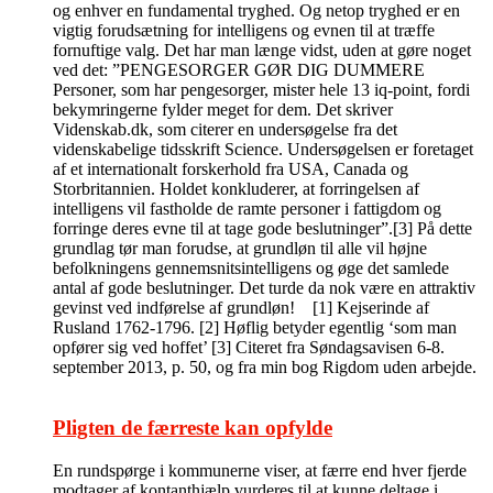
og enhver en fundamental tryghed. Og netop tryghed er en
vigtig forudsætning for intelligens og evnen til at træffe
fornuftige valg. Det har man længe vidst, uden at gøre noget
ved det: ”PENGESORGER GØR DIG DUMMERE
Personer, som har pengesorger, mister hele 13 iq-point, fordi
bekymringerne fylder meget for dem. Det skriver
Videnskab.dk, som citerer en undersøgelse fra det
videnskabelige tidsskrift Science. Undersøgelsen er foretaget
af et internationalt forskerhold fra USA, Canada og
Storbritannien. Holdet konkluderer, at forringelsen af
intelligens vil fastholde de ramte personer i fattigdom og
forringe deres evne til at tage gode beslutninger”.[3] På dette
grundlag tør man forudse, at grundløn til alle vil højne
befolkningens gennemsnitsintelligens og øge det samlede
antal af gode beslutninger. Det turde da nok være en attraktiv
gevinst ved indførelse af grundløn! [1] Kejserinde af
Rusland 1762-1796. [2] Høflig betyder egentlig ‘som man
opfører sig ved hoffet’ [3] Citeret fra Søndagsavisen 6-8.
september 2013, p. 50, og fra min bog Rigdom uden arbejde.
Pligten de færreste kan opfylde
En rundspørge i kommunerne viser, at færre end hver fjerde
modtager af kontanthjælp vurderes til at kunne deltage i