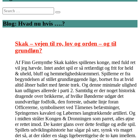
Search
for:
Blog: Hvad nu hvis ….?
Skak – vejen til ro, lov og orden – og til
grundløn?
Af Finn Gemynthe Skak kaldes spillenes konge, med fuld ret
vil jeg hævde. Intet andet spil er så retfærdigt og frit for held
& uheld, bluff og hemmelighedskræmmeri. Spillerne er fra
begyndelsen af stillet grundlæggende lige, bortset fra at hvid
altid åbner ballet med første træk. Og denne minimale ulighed
kan udlignes allerede i parti 2. Samtidig er der noget historisk
dragende over brikkerne, af hvilke Bønderne udgør det
uundværlige fodfolk, den forreste, udsatte linje foran
Officererne, symboliseret ved Tårnenes befæstninger,
Springernes kavaleri og Løbernes langtrækkende artilleri. Og
i midten stråler Kongen & Dronningen som parret, alles øjne
er rettet imod. De kaster glans over dette festlige og ædle spil.
Spillets udviklingshistorie har sågar på sær, synsk vis maget
det så, at der råder en slags ligeberettigelse de to køn imellem.