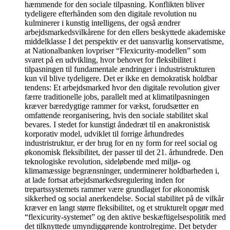
hæmmende for den sociale tilpasning. Konflikten bliver
tydeligere efterhånden som den digitale revolution nu
kulminerer i kunstig intelligens, der også ændrer
arbejdsmarkedsvilkårene for den ellers beskyttede akademiske
middelklasse I det perspektiv er det uansvarlig konservatisme,
at Nationalbanken lovpriser “Flexicurity-modellen” som
svaret på en udvikling, hvor behovet for fleksibilitet i
tilpasningen til fundamentale ændringer i industristrukturen
kun vil blive tydeligere. Det er ikke en demokratisk holdbar
tendens: Et arbejdsmarked hvor den digitale revolution giver
færre traditionelle jobs, parallelt med at klimatilpasningen
kræver bæredygtige rammer for vækst, forudsætter en
omfattende reorganisering, hvis den sociale stabilitet skal
bevares. I stedet for kunstigt åndedræt til en anakronistisk
korporativ model, udviklet til forrige århundredes
industristruktur, er der brug for en ny form for reel social og
økonomisk fleksibilitet, der passer til det 21. århundrede. Den
teknologiske revolution, sideløbende med miljø- og
klimamæssige begrænsninger, underminerer holdbarheden i,
at lade fortsat arbejdsmarkedsregulering inden for
trepartssystemets rammer være grundlaget for økonomisk
sikkerhed og social anerkendelse. Social stabilitet på de vilkår
kræver en langt større fleksibilitet, og et strukturelt opgør med
“flexicurity-systemet” og den aktive beskæftigelsespolitik med
det tilknyttede umyndiggørende kontrolregime. Det betyder