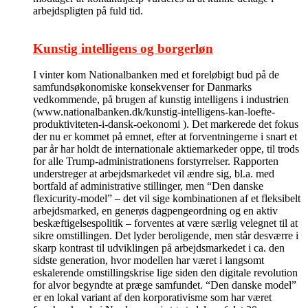
arbejdspligten på fuld tid.
Kunstig intelligens og borgerløn
I vinter kom Nationalbanken med et foreløbigt bud på de
samfundsøkonomiske konsekvenser for Danmarks
vedkommende, på brugen af kunstig intelligens i industrien
(www.nationalbanken.dk/kunstig-intelligens-kan-loefte-
produktiviteten-i-dansk-oekonomi ). Det markerede det fokus
der nu er kommet på emnet, efter at forventningerne i snart et
par år har holdt de internationale aktiemarkeder oppe, til trods
for alle Trump-administrationens forstyrrelser. Rapporten
understreger at arbejdsmarkedet vil ændre sig, bl.a. med
bortfald af administrative stillinger, men “Den danske
flexicurity-model” – det vil sige kombinationen af et fleksibelt
arbejdsmarked, en generøs dagpengeordning og en aktiv
beskæftigelsespolitik – forventes at være særlig velegnet til at
sikre omstillingen. Det lyder beroligende, men står desværre i
skarp kontrast til udviklingen på arbejdsmarkedet i ca. den
sidste generation, hvor modellen har været i langsomt
eskalerende omstillingskrise lige siden den digitale revolution
for alvor begyndte at præge samfundet. “Den danske model”
er en lokal variant af den korporativisme som har været