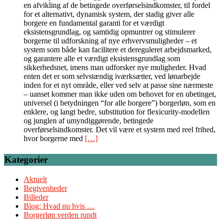
en afvikling af de betingede overførselsindkomster, til fordel
for et alternativt, dynamisk system, der stadig giver alle
borgere en fundamental garanti for et værdigt
eksistensgrundlag, og samtidig opmuntrer og stimulerer
borgerne til udforskning af nye erhvervsmuligheder – et
system som både kan facilitere et dereguleret arbejdsmarked,
og garantere alle et værdigt eksistensgrundlag som
sikkerhedsnet, imens man udforsker nye muligheder. Hvad
enten det er som selvstændig iværksætter, ved lønarbejde
inden for et nyt område, eller ved selv at passe sine nærmeste
– uanset kommer man ikke uden om behovet for en ubetinget,
universel (i betydningen “for alle borgere”) borgerløn, som en
enklere, og langt bedre, substitution for flexicurity-modellen
og junglen af umyndiggørende, betingede
overførselsindkomster. Det vil være et system med reel frihed,
hvor borgerne med
[…]
Kategorier
Aktuelt
Begivenheder
Billeder
Blog: Hvad nu hvis …
Borgerløn verden rundt