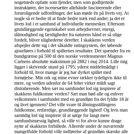
nogetsteds opfatte som fjender, men som godhjertede
instruktører, der iscenesætter allehånde fascinerende eller
foruroligende udfordringer, der kan møde én på livets vej. At
nogle så er bedre til at finde bedre træk end andre; ja det er
livets lod i et samfund af individuelle mennesker. Eftersom
grundlæggende egenskaber som arbejdsevner, energi,
tålmodighed og færdigheder fra naturens hånd er så ulige
fordelt, bliver ulighederne derefter. I skakkens verden
afspejler dette sig i det såkaldte ratingsystem, der løbende
ajourføres i forhold til spillernes resultater. Det spænder fra en
bundgrænse på 500 til den norske verdensmester Magnus
Carlsens absolutte maksimum på 2882 i maj 2014. Lille mig
ligger i skrivende stund på 1795; yderst middelmådigt i
forhold til, hvor mange år jeg har dyrket spillet med
fornøjelse. Min ork og mine evner rækker tydeligvis ikke til
mere, og verden udenfor de 64 felter virker mildt sagt
distraherende. Men sæt nu samfundet lod sig inspirere af
skakkens fuldkomne verden? Sæt man bød alle og enhver
velkommen i samfundet med en grundløn fra det fyldte 18 år
og livet igennem? Det ville svare til åbningsstillingens
fuldkomne, retfærdige, grundlæggende lighed! Og hvis man
samtidig lod sig inspirere til at sørge for langt mere
samfundsmæssig lighed, så ville vi for alvor kunne drage
nytte af skakkens forbillede. Allerede under de nuværende
mangelfulde forhold ville indførelse af grundløn skænke alle