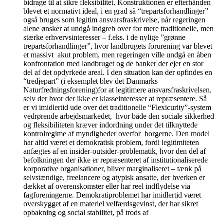
bidrage til at sikre fleksibilitet. Konstruktionen er efterhånden
blevet et normativt ideal, i en grad så “trepartsforhandlinger”
også bruges som legitim ansvarsfraskrivelse, når regeringen
alene ønsker at undgå indgreb over for mere traditionelle, men
stærke erhvervsinteresser – f.eks. i de nylige ”grønne
trepartsforhandlinger”, hvor landbrugets forurening var blevet
et massivt akut problem, men regeringen ville undgå en åben
konfrontation med landbruget og de banker der ejer en stor
del af det opdyrkede areal. I den situation kan der opfindes en
“tredjepart” (i eksemplet blev det Danmarks
Naturfredningsforening)for at legitimere ansvarsfraskrivelsen,
selv der hvor der ikke er klasseinteresser at repræsentere. Så
er vi imidlertid ude over det traditionelle “Flexicurity”-system
vedrørende arbejdsmarkedet, hvor både den sociale sikkerhed
og fleksibiliteten kræver indordning under det tilknyttede
kontrolregime af myndigheder overfor borgerne. Den model
har altid været et demokratisk problem, fordi legitimiteten
anfægtes af en insider-outsider-problematik, hvor den del af
befolkningen der ikke er repræsenteret af institutionaliserede
korporative organisationer, bliver marginaliseret – tænk på
selvstændige, freelancere og atypisk ansatte, der hverken er
dækket af overenskomster eller har reel indflydelse via
fagforeningerne. Demokratiproblemet har imidlertid været
overskygget af en materiel velfærdsgevinst, der har sikret
opbakning og social stabilitet, på trods af