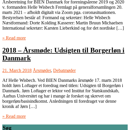
Årsberetning for BIEN Danmark for foreningsårene 2019 og 2020
v. formanden Helle Wisbech Fremlagt på generalforsamlingen 20.
marts 2021 – afholdt digitalt via Zoom pga. coronasituationen.
Bestyrelsen består af: Formand og sekretær: Helle Wisbech
Næstformand: Dorte Kolding Kasserer: Martin Bruun Michaelsen
International sekretær: Karsten Lieberkind og for det nordiske […]
» Read more
2018 – Årsmøde: Udsigten til Borgerløn i
Danmark
21. March 2018
Årsmøder
,
Debatmøder
Af Helle Wisbech. Ved BIEN Danmarks årsmøde 17. marts 2018
holdt Jørn Loftager et foredrag med titlen: Udsigten til Borgerløn i
Danmark. Jørn Loftager er lektor ved Institut for Statskundskab,
Aarhus Universitet og har i mange år forsket og skrevet om
borgerløn/basisindkomst. Anledningen til foredraget var denne
kronik af Jørn […]
» Read more
Søg