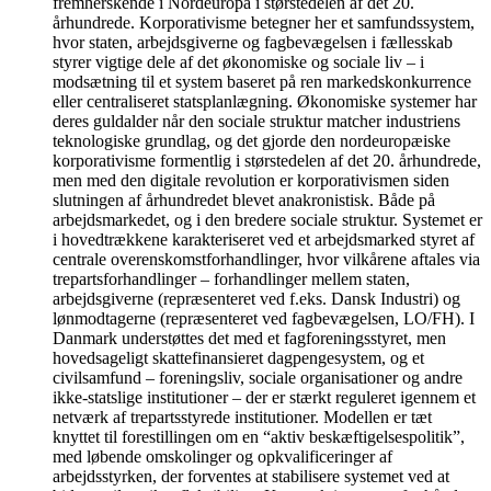
fremherskende i Nordeuropa i størstedelen af det 20.
århundrede. Korporativisme betegner her et samfundssystem,
hvor staten, arbejdsgiverne og fagbevægelsen i fællesskab
styrer vigtige dele af det økonomiske og sociale liv – i
modsætning til et system baseret på ren markedskonkurrence
eller centraliseret statsplanlægning. Økonomiske systemer har
deres guldalder når den sociale struktur matcher industriens
teknologiske grundlag, og det gjorde den nordeuropæiske
korporativisme formentlig i størstedelen af det 20. århundrede,
men med den digitale revolution er korporativismen siden
slutningen af århundredet blevet anakronistisk. Både på
arbejdsmarkedet, og i den bredere sociale struktur. Systemet er
i hovedtrækkene karakteriseret ved et arbejdsmarked styret af
centrale overenskomstforhandlinger, hvor vilkårene aftales via
trepartsforhandlinger – forhandlinger mellem staten,
arbejdsgiverne (repræsenteret ved f.eks. Dansk Industri) og
lønmodtagerne (repræsenteret ved fagbevægelsen, LO/FH). I
Danmark understøttes det med et fagforeningsstyret, men
hovedsageligt skattefinansieret dagpengesystem, og et
civilsamfund – foreningsliv, sociale organisationer og andre
ikke-statslige institutioner – der er stærkt reguleret igennem et
netværk af trepartsstyrede institutioner. Modellen er tæt
knyttet til forestillingen om en “aktiv beskæftigelsespolitik”,
med løbende omskolinger og opkvalificeringer af
arbejdsstyrken, der forventes at stabilisere systemet ved at