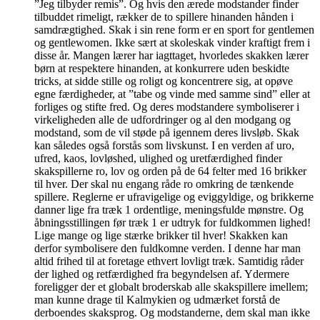
”Jeg tilbyder remis”. Og hvis den ærede modstander finder
tilbuddet rimeligt, rækker de to spillere hinanden hånden i
samdrægtighed. Skak i sin rene form er en sport for gentlemen
og gentlewomen. Ikke sært at skoleskak vinder kraftigt frem i
disse år. Mangen lærer har iagttaget, hvorledes skakken lærer
børn at respektere hinanden, at konkurrere uden beskidte
tricks, at sidde stille og roligt og koncentrere sig, at opøve
egne færdigheder, at ”tabe og vinde med samme sind” eller at
forliges og stifte fred. Og deres modstandere symboliserer i
virkeligheden alle de udfordringer og al den modgang og
modstand, som de vil støde på igennem deres livsløb. Skak
kan således også forstås som livskunst. I en verden af uro,
ufred, kaos, lovløshed, ulighed og uretfærdighed finder
skakspillerne ro, lov og orden på de 64 felter med 16 brikker
til hver. Der skal nu engang råde ro omkring de tænkende
spillere. Reglerne er ufravigelige og eviggyldige, og brikkerne
danner lige fra træk 1 ordentlige, meningsfulde mønstre. Og
åbningsstillingen før træk 1 er udtryk for fuldkommen lighed!
Lige mange og lige stærke brikker til hver! Skakken kan
derfor symbolisere den fuldkomne verden. I denne har man
altid frihed til at foretage ethvert lovligt træk. Samtidig råder
der lighed og retfærdighed fra begyndelsen af. Ydermere
foreligger der et globalt broderskab alle skakspillere imellem;
man kunne drage til Kalmykien og udmærket forstå de
derboendes skaksprog. Og modstanderne, dem skal man ikke