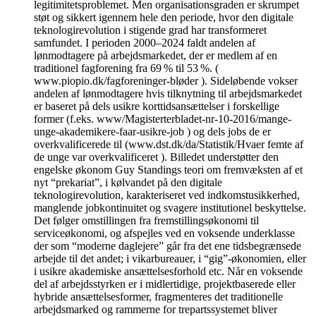
legitimitetsproblemet. Men organisationsgraden er skrumpet
støt og sikkert igennem hele den periode, hvor den digitale
teknologirevolution i stigende grad har transformeret
samfundet. I perioden 2000–2024 faldt andelen af
lønmodtagere på arbejdsmarkedet, der er medlem af en
traditionel fagforening fra 69 % til 53 %. (
www.piopio.dk/fagforeninger-bløder ). Sideløbende vokser
andelen af lønmodtagere hvis tilknytning til arbejdsmarkedet
er baseret på dels usikre korttidsansættelser i forskellige
former (f.eks. www/Magisterterbladet-nr-10-2016/mange-
unge-akademikere-faar-usikre-job ) og dels jobs de er
overkvalificerede til (www.dst.dk/da/Statistik/Hvaer femte af
de unge var overkvalificeret ). Billedet understøtter den
engelske økonom Guy Standings teori om fremvæksten af et
nyt “prekariat”, i kølvandet på den digitale
teknologirevolution, karakteriseret ved indkomstusikkerhed,
manglende jobkontinuitet og svagere institutionel beskyttelse.
Det følger omstillingen fra fremstillingsøkonomi til
serviceøkonomi, og afspejles ved en voksende underklasse
der som “moderne daglejere” går fra det ene tidsbegrænsede
arbejde til det andet; i vikarbureauer, i “gig”-økonomien, eller
i usikre akademiske ansættelsesforhold etc. Når en voksende
del af arbejdsstyrken er i midlertidige, projektbaserede eller
hybride ansættelsesformer, fragmenteres det traditionelle
arbejdsmarked og rammerne for trepartssystemet bliver