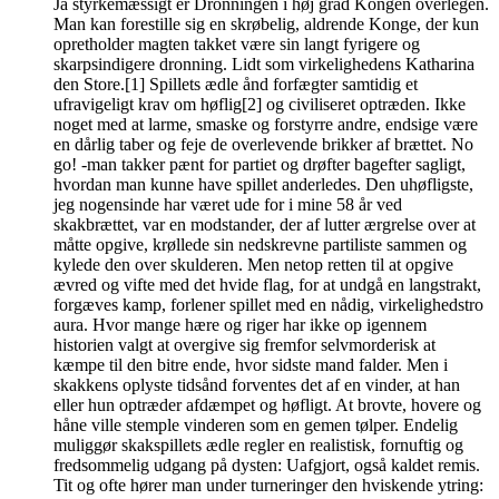
Ja styrkemæssigt er Dronningen i høj grad Kongen overlegen.
Man kan forestille sig en skrøbelig, aldrende Konge, der kun
opretholder magten takket være sin langt fyrigere og
skarpsindigere dronning. Lidt som virkelighedens Katharina
den Store.[1] Spillets ædle ånd forfægter samtidig et
ufravigeligt krav om høflig[2] og civiliseret optræden. Ikke
noget med at larme, smaske og forstyrre andre, endsige være
en dårlig taber og feje de overlevende brikker af brættet. No
go! -man takker pænt for partiet og drøfter bagefter sagligt,
hvordan man kunne have spillet anderledes. Den uhøfligste,
jeg nogensinde har været ude for i mine 58 år ved
skakbrættet, var en modstander, der af lutter ærgrelse over at
måtte opgive, krøllede sin nedskrevne partiliste sammen og
kylede den over skulderen. Men netop retten til at opgive
ævred og vifte med det hvide flag, for at undgå en langstrakt,
forgæves kamp, forlener spillet med en nådig, virkelighedstro
aura. Hvor mange hære og riger har ikke op igennem
historien valgt at overgive sig fremfor selvmorderisk at
kæmpe til den bitre ende, hvor sidste mand falder. Men i
skakkens oplyste tidsånd forventes det af en vinder, at han
eller hun optræder afdæmpet og høfligt. At brovte, hovere og
håne ville stemple vinderen som en gemen tølper. Endelig
muliggør skakspillets ædle regler en realistisk, fornuftig og
fredsommelig udgang på dysten: Uafgjort, også kaldet remis.
Tit og ofte hører man under turneringer den hviskende ytring: