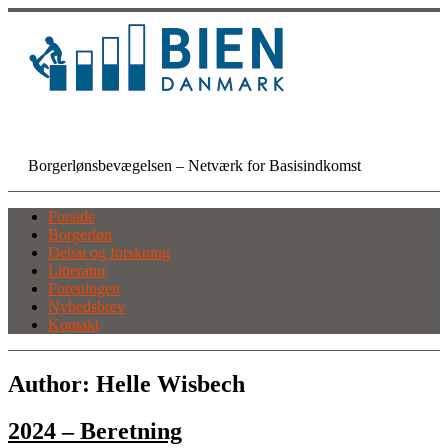
Skip
to
content
BIEN Danmark
Borgerlønsbevægelsen – Netværk for Basisindkomst
Forside
Borgerløn
Debat og forskning
Litteratur
Foreningen
Nyhedsbrev
Kontakt
Author:
Helle Wisbech
2024 – Beretning