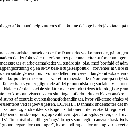
ager af kontanthjælp vurderes til at kunne deltage i arbejdspligten på f
fundsøkonomiske konsekvenser for Danmarks vedkommende, på brugen af 
arkerede det fokus der nu er kommet på emnet, efter at forventningerne i
understreger at arbejdsmarkedet vil ændre sig, bl.a. med bortfald af admi
gpengeordning og en aktiv beskæftigelsespolitik – forventes at være sær
a. den sidste generation, hvor modellen har været i langsomt eskalerende
 den korporativisme som har været fremherskende i Nordeuropa i største
fællesskab styrer vigtige dele af det økonomiske og sociale liv – i mo
guldalder når den sociale struktur matcher industriens teknologiske gru
tion er korporativismen siden slutningen af århundredet blevet anakronis
 styret af centrale overenskomstforhandlinger, hvor vilkårene aftales v
præsenteret ved fagbevægelsen, LO/FH). I Danmark understøttes det med
sationer og andre ikke-statslige institutioner – der er stærkt reguleret 
d løbende omskolinger og opkvalificeringer af arbejdsstyrken, der forventes
rad så “trepartsforhandlinger” også bruges som legitim ansvarsfraskrivel
ge ”grønne trepartsforhandlinger”, hvor landbrugets forurening var bleve