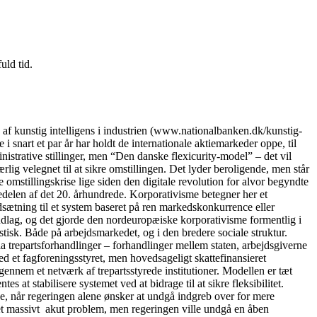
uld tid.
kunstig intelligens i industrien (www.nationalbanken.dk/kunstig-
 snart et par år har holdt de internationale aktiemarkeder oppe, til
nistrative stillinger, men “Den danske flexicurity-model” – det vil
lig velegnet til at sikre omstillingen. Det lyder beroligende, men står
 omstillingskrise lige siden den digitale revolution for alvor begyndte
delen af det 20. århundrede. Korporativisme betegner her et
dsætning til et system baseret på ren markedskonkurrence eller
ndlag, og det gjorde den nordeuropæiske korporativisme formentlig i
tisk. Både på arbejdsmarkedet, og i den bredere sociale struktur.
ia trepartsforhandlinger – forhandlinger mellem staten, arbejdsgiverne
 et fagforeningsstyret, men hovedsageligt skattefinansieret
igennem et netværk af trepartsstyrede institutioner. Modellen er tæt
 at stabilisere systemet ved at bidrage til at sikre fleksibilitet.
se, når regeringen alene ønsker at undgå indgreb over for mere
t et massivt akut problem, men regeringen ville undgå en åben