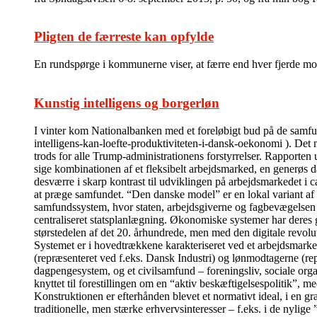
Pligten de færreste kan opfylde
En rundspørge i kommunerne viser, at færre end hver fjerde modt
Kunstig intelligens og borgerløn
I vinter kom Nationalbanken med et foreløbigt bud på de sam
intelligens-kan-loefte-produktiviteten-i-dansk-oekonomi ). Det m
trods for alle Trump-administrationens forstyrrelser. Rapporten 
sige kombinationen af et fleksibelt arbejdsmarked, en generøs da
desværre i skarp kontrast til udviklingen på arbejdsmarkedet i c
at præge samfundet. “Den danske model” er en lokal variant af
samfundssystem, hvor staten, arbejdsgiverne og fagbevægelsen i 
centraliseret statsplanlægning. Økonomiske systemer har deres 
størstedelen af det 20. århundrede, men med den digitale revolu
Systemet er i hovedtrækkene karakteriseret ved et arbejdsmarked
(repræsenteret ved f.eks. Dansk Industri) og lønmodtagerne (re
dagpengesystem, og et civilsamfund – foreningsliv, sociale organi
knyttet til forestillingen om en “aktiv beskæftigelsespolitik”, me
Konstruktionen er efterhånden blevet et normativt ideal, i en g
traditionelle, men stærke erhvervsinteresser – f.eks. i de nyli