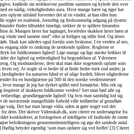
 opgive, krøllede sin nedskrevne partiliste sammen og kylede den over
t med en nådig, virkelighedstro aura. Hvor mange hære og riger har
ns oplyste tidsånd forventes det af en vinder, at han eller hun
e regler en realistisk, fornuftig og fredsommelig udgang på dysten:
tander finder tilbuddet rimeligt, rækker de to spillere hinanden
isse år. Mangen lærer har iagttaget, hvorledes skakken lærer børn at
 og vinde med samme sind” eller at forliges og stifte fred. Og deres
øb. Skak kan således også forstås som livskunst. I en verden af uro,
l nu engang råde ro omkring de tænkende spillere. Reglerne er
udtryk for fuldkommen lighed! Lige mange og lige stærke brikker til
 råder der lighed og retfærdighed fra begyndelsen af. Ydermere
ksprog. Og modstanderne, dem skal man ikke nogetsteds opfatte som
ivets vej. At nogle så er bedre til at finde bedre træk end andre; ja
ærdigheder fra naturens hånd er så ulige fordelt, bliver ulighederne
et spænder fra en bundgrænse på 500 til den norske verdensmester
 hvor mange år jeg har dyrket spillet med fornøjelse. Min ork og
 sig inspirere af skakkens fuldkomne verden? Sæt man bød alle og
, retfærdige, grundlæggende lighed! Og hvis man samtidig lod sig
nder de nuværende mangelfulde forhold ville indførelse af grundløn
ige valg. Det har man længe vidst, uden at gøre noget ved det:
dem. Det skriver Videnskab.dk, som citerer en undersøgelse fra
det konkluderer, at forringelsen af intelligens vil fastholde de ramte
l højne befolkningens gennemsnitsintelligens og øge det samlede antal
 Høflig betyder egentlig ‘som man opfører sig ved hoffet’ [3] Citeret