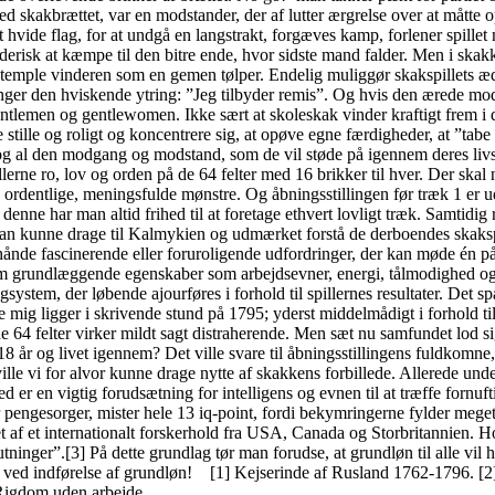
ed skakbrættet, var en modstander, der af lutter ærgrelse over at måtte
t hvide flag, for at undgå en langstrakt, forgæves kamp, forlener spille
erisk at kæmpe til den bitre ende, hvor sidste mand falder. Men i skakke
stemple vinderen som en gemen tølper. Endelig muliggør skakspillets ædl
inger den hviskende ytring: ”Jeg tilbyder remis”. Og hvis den ærede mods
ntlemen og gentlewomen. Ikke sært at skoleskak vinder kraftigt frem i d
 stille og roligt og koncentrere sig, at opøve egne færdigheder, at ”tabe
og al den modgang og modstand, som de vil støde på igennem deres livsl
llerne ro, lov og orden på de 64 felter med 16 brikker til hver. Der ska
1 ordentlige, meningsfulde mønstre. Og åbningsstillingen før træk 1 er 
nne har man altid frihed til at foretage ethvert lovligt træk. Samtidig
m; man kunne drage til Kalmykien og udmærket forstå de derboendes ska
ånde fascinerende eller foruroligende udfordringer, der kan møde én på l
som grundlæggende egenskaber som arbejdsevner, energi, tålmodighed og f
tingsystem, der løbende ajourføres i forhold til spillernes resultater. D
ig ligger i skrivende stund på 1795; yderst middelmådigt i forhold til,
de 64 felter virker mildt sagt distraherende. Men sæt nu samfundet lod
 år og livet igennem? Det ville svare til åbningsstillingens fuldkomne
ville vi for alvor kunne drage nytte af skakkens forbillede. Allerede u
er en vigtig forudsætning for intelligens og evnen til at træffe fornuft
r, mister hele 13 iq-point, fordi bekymringerne fylder meget for 
t af et internationalt forskerhold fra USA, Canada og Storbritannien. Hol
lutninger”.[3] På dette grundlag tør man forudse, at grundløn til alle vi
t ved indførelse af grundløn! [1] Kejserinde af Rusland 1762-1796. [2]
 Rigdom uden arbejde.