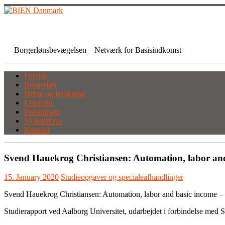
Skip
to
content
BIEN Danmark
Borgerlønsbevægelsen – Netværk for Basisindkomst
Forside
Borgerløn
Debat og forskning
Litteratur
Foreningen
Nyhedsbrev
Kontakt
Svend Hauekrog Christiansen: Automation, labor an
15. January 2020
Studieopgaver og specialeafhandlinger
Svend Hauekrog Christiansen: Automation, labor and basic income –
Studierapport ved Aalborg Universitet, udarbejdet i forbindelse med