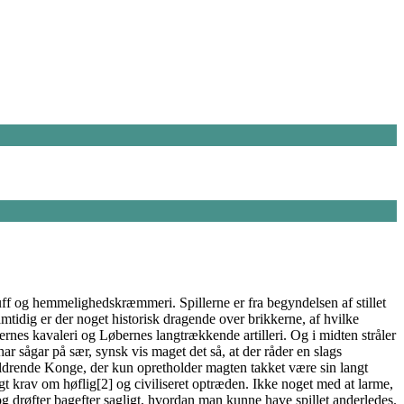
luff og hemmelighedskræmmeri. Spillerne er fra begyndelsen af stillet
amtidig er der noget historisk dragende over brikkerne, af hvilke
rnes kavaleri og Løbernes langtrækkende artilleri. Og i midten stråler
ar sågar på sær, synsk vis maget det så, at der råder en slags
aldrende Konge, der kun opretholder magten takket være sin langt
gt krav om høflig[2] og civiliseret optræden. Ikke noget med at larme,
og drøfter bagefter sagligt, hvordan man kunne have spillet anderledes.