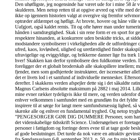
Den uhøfligste, jeg nogensinde har været ude for i mine 58 år v
skulderen. Men netop retten til at opgive ævred og vifte med de
ikke op igennem historien valgt at overgive sig fremfor selvmord
optræder afdæmpet og høfligt. At brovte, hovere og håne ville 
Uafgjort, også kaldet remis. Tit og ofte hører man under turner
hånden i samdrægtighed. Skak i sin rene form er en sport for ge
respektere hinanden, at konkurrere uden beskidte tricks, at sidde
modstandere symboliserer i virkeligheden alle de udfordringer 
ufred, kaos, lovløshed, ulighed og uretfærdighed finder skakspi
ufravigelige og eviggyldige, og brikkerne danner lige fra træk 
hver! Skakken kan derfor symbolisere den fuldkomne verden. I de
foreligger der et globalt broderskab alle skakspillere imelle
fjender, men som godhjertede instruktører, der iscenesætter alleh
det er livets lod i et samfund af individuelle mennesker. Efter
derefter. I skakkens verden afspejler dette sig i det såkaldte ra
Magnus Carlsens absolutte maksimum på 2882 i maj 2014. Lille m
mine evner rækker tydeligvis ikke til mere, og verden udenfor 
enhver velkommen i samfundet med en grundløn fra det fyldte 18
inspirere til at sørge for langt mere samfundsmæssig lighed, så 
skænke alle og enhver en fundamental tryghed. Og netop tryghed 
”PENGESORGER GØR DIG DUMMERE Personer, som har pengesorge
det videnskabelige tidsskrift Science. Undersøgelsen er foretage
personer i fattigdom og forringe deres evne til at tage gode bes
af gode beslutninger. Det turde da nok være en attraktiv gevins
fra Søndagsavisen 6-8. september 2013, p. 50, og fra min bog