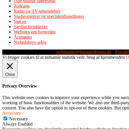
Ofte stillede spørgsmål
Podcasts
Radio og TV-udsendelser
Studieopgaver og specialeafhandlinger
Støt os
Særligt fremhævet
Websites om borgerløn
Årsmøder
Nyhedsbrev-arkiv
Webmaster: Michael Husen -
webmaster@basisindkomst.dk
-
Privatli
Vi bruger cookies til at indsamle statistik vedr. brug af hjemmesiden
Close
Privacy Overview
This website uses cookies to improve your experience while you navigat
working of basic functionalities of the website. We also use third-pa
consent. You also have the option to opt-out of these cookies. But op
Necessary
Necessary
Always Enabled