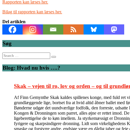
Rapporten kan læses her.
Bilag til rapporten kan læses her.
Del artiklen
Søg
Search
for:
Blog: Hvad nu hvis ….?
Skak – vejen til ro, lov og orden – og til grundlø
Af Finn Gemynthe Skak kaldes spillenes konge, med fuld ret vil 
grundlæggende lige, bortset fra at hvid altid åbner ballet med f
Bønderne udgør det uundværlige fodfolk, den forreste, udsatte l
Kongen & Dronningen som parret, alles øjne er rettet imod. De kas
ligeberettigelse de to køn imellem. Ja styrkemæssigt er Dronni
fyrigere og skarpsindigere dronning. Lidt som virkelighedens Ka
smaske og forstyrre andre, endsige være en dårlig taber og feje