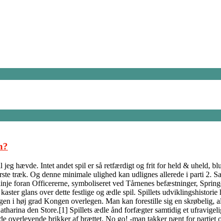
n?
jeg hævde. Intet andet spil er så retfærdigt og frit for held & uheld, b
ørste træk. Og denne minimale ulighed kan udlignes allerede i parti 2. S
inje foran Officererne, symboliseret ved Tårnenes befæstninger, Springe
ter glans over dette festlige og ædle spil. Spillets udviklingshistorie h
ngen i høj grad Kongen overlegen. Man kan forestille sig en skrøbelig, 
tharina den Store.[1] Spillets ædle ånd forfægter samtidig et ufravigeli
 de overlevende brikker af brættet. No go! -man takker pænt for partiet 