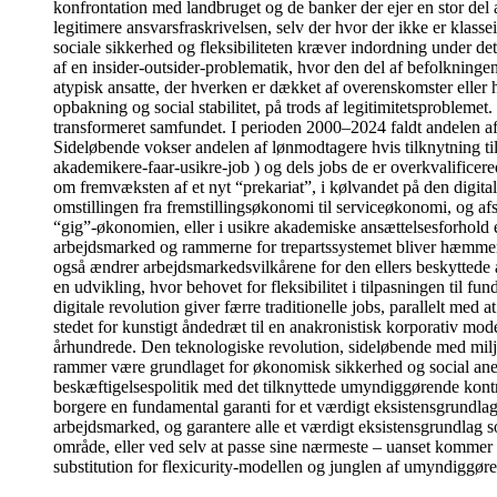
konfrontation med landbruget og de banker der ejer en stor del 
legitimere ansvarsfraskrivelsen, selv der hvor der ikke er klass
sociale sikkerhed og fleksibiliteten kræver indordning under de
af en insider-outsider-problematik, hvor den del af befolkningen
atypisk ansatte, der hverken er dækket af overenskomster eller 
opbakning og social stabilitet, på trods af legitimitetsprobleme
transformeret samfundet. I perioden 2000–2024 faldt andelen af
Sideløbende vokser andelen af lønmodtagere hvis tilknytning ti
akademikere-faar-usikre-job ) og dels jobs de er overkvalificer
om fremvæksten af et nyt “prekariat”, i kølvandet på den digita
omstillingen fra fremstillingsøkonomi til serviceøkonomi, og af
“gig”-økonomien, eller i usikre akademiske ansættelsesforhold et
arbejdsmarked og rammerne for trepartssystemet bliver hæmmende 
også ændrer arbejdsmarkedsvilkårene for den ellers beskyttede 
en udvikling, hvor behovet for fleksibilitet i tilpasningen til 
digitale revolution giver færre traditionelle jobs, parallelt med
stedet for kunstigt åndedræt til en anakronistisk korporativ model
århundrede. Den teknologiske revolution, sideløbende med milj
rammer være grundlaget for økonomisk sikkerhed og social anerken
beskæftigelsespolitik med det tilknyttede umyndiggørende kontrol
borgere en fundamental garanti for et værdigt eksistensgrundlag
arbejdsmarked, og garantere alle et værdigt eksistensgrundlag 
område, eller ved selv at passe sine nærmeste – uanset kommer 
substitution for flexicurity-modellen og junglen af umyndiggør