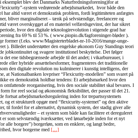
” (i eksemplet blev det Danmarks Naturfredningsforening)for at
lle “Flexicurity”-system vedrørende arbejdsmarkedet, hvor både den
 har altid været et demokratisk problem, fordi legitimiteten anfægtes
oner, bliver marginaliseret – tænk på selvstændige, freelancere og
tid været overskygget af en materiel velfærdsgevinst, der har sikret
periode, hvor den digitale teknologirevolution i stigende grad har
orening fra 69 % til 53 %. ( www.piopio.dk/fagforeninger-bløder ).
ellige former (f.eks. www/Magisterterbladet-nr-10-2016/mange-unge-
ceret ). Billedet understøtter den engelske økonom Guy Standings teori
 jobkontinuitet og svagere institutionel beskyttelse. Det følger
det ene tidsbegrænsede arbejde til det andet; i vikarbureauer, i
ede eller hybride ansættelsesformer, fragmenteres det traditionelle
m den digitale revolution nu kulminerer i kunstig intelligens, der
me, at Nationalbanken lovpriser “Flexicurity-modellen” som svaret på
t er ikke en demokratisk holdbar tendens: Et arbejdsmarked hvor den
 omfattende reorganisering, hvis den sociale stabilitet skal bevares. I
form for reel social og økonomisk fleksibilitet, der passer til det 21.
 fortsat arbejdsmarkedsregulering inden for trepartssystemets
et, og et strukturelt opgør med “flexicurity-systemet” og den aktive
til fordel for et alternativt, dynamisk system, der stadig giver alle
rhvervsmuligheder – et system som både kan facilitere et dereguleret
 er som selvstændig iværksætter, ved lønarbejde inden for et nyt
r alle borgere”) borgerløn, som en enklere, og langt bedre,
 frihed, hvor borgerne med
[…]