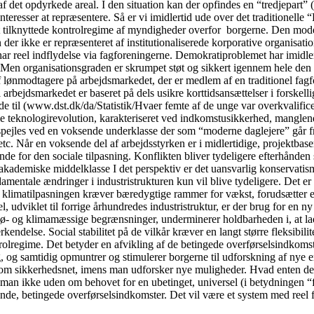
af det opdyrkede areal. I den situation kan der opfindes en “tredjepart
einteresser at repræsentere. Så er vi imidlertid ude over det traditione
t tilknyttede kontrolregime af myndigheder overfor borgerne. Den model
 der ikke er repræsenteret af institutionaliserede korporative organisati
har reel indflydelse via fagforeningerne. Demokratiproblemet har imidler
t. Men organisationsgraden er skrumpet støt og sikkert igennem hele den 
 lønmodtagere på arbejdsmarkedet, der er medlem af en traditionel fagf
l arbejdsmarkedet er baseret på dels usikre korttidsansættelser i forsk
ede til (www.dst.dk/da/Statistik/Hvaer femte af de unge var overkvalifi
le teknologirevolution, karakteriseret ved indkomstusikkerhed, manglende
spejles ved en voksende underklasse der som “moderne daglejere” går fra 
c. Når en voksende del af arbejdsstyrken er i midlertidige, projektbaser
for den sociale tilpasning. Konflikten bliver tydeligere efterhånden so
akademiske middelklasse I det perspektiv er det uansvarlig konservatis
fundamentale ændringer i industristrukturen kun vil blive tydeligere. De
 at klimatilpasningen kræver bæredygtige rammer for vækst, forudsætter en
, udviklet til forrige århundredes industristruktur, er der brug for en ny 
ø- og klimamæssige begrænsninger, underminerer holdbarheden i, at lade
delse. Social stabilitet på de vilkår kræver en langt større fleksibilit
regime. Det betyder en afvikling af de betingede overførselsindkomster, 
, og samtidig opmuntrer og stimulerer borgerne til udforskning af nye e
som sikkerhedsnet, imens man udforsker nye muligheder. Hvad enten det
man ikke uden om behovet for en ubetinget, universel (i betydningen “fo
ende, betingede overførselsindkomster. Det vil være et system med reel