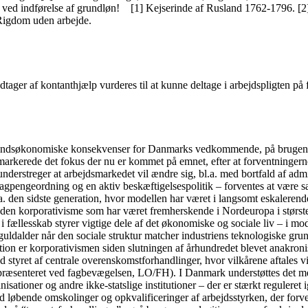
t ved indførelse af grundløn! [1] Kejserinde af Rusland 1762-1796. [2]
 Rigdom uden arbejde.
ager af kontanthjælp vurderes til at kunne deltage i arbejdspligten på f
fundsøkonomiske konsekvenser for Danmarks vedkommende, på brugen af 
arkerede det fokus der nu er kommet på emnet, efter at forventningerne i
understreger at arbejdsmarkedet vil ændre sig, bl.a. med bortfald af admi
gpengeordning og en aktiv beskæftigelsespolitik – forventes at være sær
a. den sidste generation, hvor modellen har været i langsomt eskalerende
 den korporativisme som har været fremherskende i Nordeuropa i største
fællesskab styrer vigtige dele af det økonomiske og sociale liv – i mo
guldalder når den sociale struktur matcher industriens teknologiske gru
tion er korporativismen siden slutningen af århundredet blevet anakronis
 styret af centrale overenskomstforhandlinger, hvor vilkårene aftales v
præsenteret ved fagbevægelsen, LO/FH). I Danmark understøttes det med
sationer og andre ikke-statslige institutioner – der er stærkt reguleret 
d løbende omskolinger og opkvalificeringer af arbejdsstyrken, der forventes