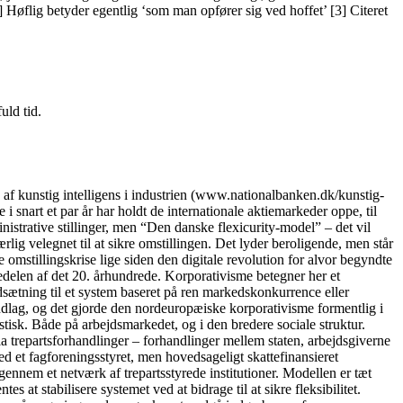
 Høflig betyder egentlig ‘som man opfører sig ved hoffet’ [3] Citeret
uld tid.
kunstig intelligens i industrien (www.nationalbanken.dk/kunstig-
 snart et par år har holdt de internationale aktiemarkeder oppe, til
nistrative stillinger, men “Den danske flexicurity-model” – det vil
lig velegnet til at sikre omstillingen. Det lyder beroligende, men står
 omstillingskrise lige siden den digitale revolution for alvor begyndte
delen af det 20. århundrede. Korporativisme betegner her et
dsætning til et system baseret på ren markedskonkurrence eller
ndlag, og det gjorde den nordeuropæiske korporativisme formentlig i
tisk. Både på arbejdsmarkedet, og i den bredere sociale struktur.
ia trepartsforhandlinger – forhandlinger mellem staten, arbejdsgiverne
 et fagforeningsstyret, men hovedsageligt skattefinansieret
igennem et netværk af trepartsstyrede institutioner. Modellen er tæt
 at stabilisere systemet ved at bidrage til at sikre fleksibilitet.