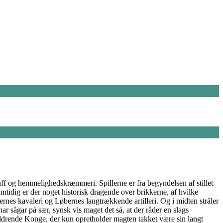
luff og hemmelighedskræmmeri. Spillerne er fra begyndelsen af stillet
amtidig er der noget historisk dragende over brikkerne, af hvilke
rnes kavaleri og Løbernes langtrækkende artilleri. Og i midten stråler
ar sågar på sær, synsk vis maget det så, at der råder en slags
aldrende Konge, der kun opretholder magten takket være sin langt