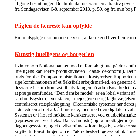
af gode beslutninger. Det turde da nok være en attraktiv gevins
fra Søndagsavisen 6-8. september 2013, p. 50, og fra min bog
Pligten de færreste kan opfylde
En rundspørge i kommunerne viser, at færre end hver fjerde modt
Kunstig intelligens og borgerløn
I vinter kom Nationalbanken med et foreløbigt bud på de sam
intelligens-kan-loefte-produktiviteten-i-dansk-oekonomi ). Det m
trods for alle Trump-administrationens forstyrrelser. Rapporten 
sige kombinationen af et fleksibelt arbejdsmarked, en generøs da
desværre i skarp kontrast til udviklingen på arbejdsmarkedet i c
at præge samfundet. “Den danske model” er en lokal variant af
samfundssystem, hvor staten, arbejdsgiverne og fagbevægelsen i 
centraliseret statsplanlægning. Økonomiske systemer har deres 
størstedelen af det 20. århundrede, men med den digitale revolu
Systemet er i hovedtrækkene karakteriseret ved et arbejdsmarked
(repræsenteret ved f.eks. Dansk Industri) og lønmodtagerne (re
dagpengesystem, og et civilsamfund – foreningsliv, sociale organi
knyttet til forestillingen om en “aktiv beskæftigelsespolitik”, me