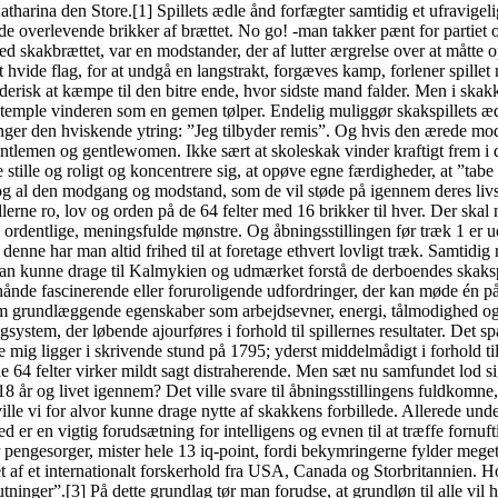
tharina den Store.[1] Spillets ædle ånd forfægter samtidig et ufravigeli
 de overlevende brikker af brættet. No go! -man takker pænt for partiet 
ed skakbrættet, var en modstander, der af lutter ærgrelse over at måtte
t hvide flag, for at undgå en langstrakt, forgæves kamp, forlener spille
erisk at kæmpe til den bitre ende, hvor sidste mand falder. Men i skakke
stemple vinderen som en gemen tølper. Endelig muliggør skakspillets ædl
inger den hviskende ytring: ”Jeg tilbyder remis”. Og hvis den ærede mods
ntlemen og gentlewomen. Ikke sært at skoleskak vinder kraftigt frem i d
 stille og roligt og koncentrere sig, at opøve egne færdigheder, at ”tabe
og al den modgang og modstand, som de vil støde på igennem deres livsl
llerne ro, lov og orden på de 64 felter med 16 brikker til hver. Der ska
1 ordentlige, meningsfulde mønstre. Og åbningsstillingen før træk 1 er 
nne har man altid frihed til at foretage ethvert lovligt træk. Samtidig
m; man kunne drage til Kalmykien og udmærket forstå de derboendes ska
ånde fascinerende eller foruroligende udfordringer, der kan møde én på l
som grundlæggende egenskaber som arbejdsevner, energi, tålmodighed og f
tingsystem, der løbende ajourføres i forhold til spillernes resultater. D
ig ligger i skrivende stund på 1795; yderst middelmådigt i forhold til,
de 64 felter virker mildt sagt distraherende. Men sæt nu samfundet lod
 år og livet igennem? Det ville svare til åbningsstillingens fuldkomne
ville vi for alvor kunne drage nytte af skakkens forbillede. Allerede u
er en vigtig forudsætning for intelligens og evnen til at træffe fornuft
r, mister hele 13 iq-point, fordi bekymringerne fylder meget for 
t af et internationalt forskerhold fra USA, Canada og Storbritannien. Hol
lutninger”.[3] På dette grundlag tør man forudse, at grundløn til alle vi