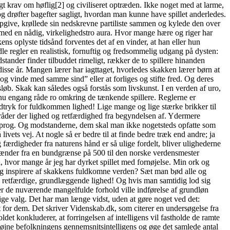
gt krav om høflig[2] og civiliseret optræden. Ikke noget med at larme,
og drøfter bagefter sagligt, hvordan man kunne have spillet anderledes.
 opgive, krøllede sin nedskrevne partiliste sammen og kylede den over
t med en nådig, virkelighedstro aura. Hvor mange hære og riger har
ns oplyste tidsånd forventes det af en vinder, at han eller hun
e regler en realistisk, fornuftig og fredsommelig udgang på dysten:
tander finder tilbuddet rimeligt, rækker de to spillere hinanden
isse år. Mangen lærer har iagttaget, hvorledes skakken lærer børn at
 og vinde med samme sind” eller at forliges og stifte fred. Og deres
øb. Skak kan således også forstås som livskunst. I en verden af uro,
l nu engang råde ro omkring de tænkende spillere. Reglerne er
udtryk for fuldkommen lighed! Lige mange og lige stærke brikker til
 råder der lighed og retfærdighed fra begyndelsen af. Ydermere
ksprog. Og modstanderne, dem skal man ikke nogetsteds opfatte som
ivets vej. At nogle så er bedre til at finde bedre træk end andre; ja
ærdigheder fra naturens hånd er så ulige fordelt, bliver ulighederne
et spænder fra en bundgrænse på 500 til den norske verdensmester
 hvor mange år jeg har dyrket spillet med fornøjelse. Min ork og
 sig inspirere af skakkens fuldkomne verden? Sæt man bød alle og
, retfærdige, grundlæggende lighed! Og hvis man samtidig lod sig
nder de nuværende mangelfulde forhold ville indførelse af grundløn
ige valg. Det har man længe vidst, uden at gøre noget ved det:
dem. Det skriver Videnskab.dk, som citerer en undersøgelse fra
det konkluderer, at forringelsen af intelligens vil fastholde de ramte
l højne befolkningens gennemsnitsintelligens og øge det samlede antal