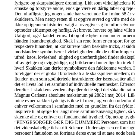
fyrigere og skarpsindigere dronning. Lidt som virkelighedens Ka
smaske og forstyrre andre, endsige være en dårlig taber og feje
Den uhøfligste, jeg nogensinde har været ude for i mine 58 år v
skulderen. Men netop retten til at opgive ævred og vifte med de
ikke op igennem historien valgt at overgive sig fremfor selvmord
optræder afdæmpet og høfligt. At brovte, hovere og håne ville 
Uafgjort, også kaldet remis. Tit og ofte hører man under turner
hånden i samdrægtighed. Skak i sin rene form er en sport for ge
respektere hinanden, at konkurrere uden beskidte tricks, at sidde
modstandere symboliserer i virkeligheden alle de udfordringer 
ufred, kaos, lovløshed, ulighed og uretfærdighed finder skakspi
ufravigelige og eviggyldige, og brikkerne danner lige fra træk 
hver! Skakken kan derfor symbolisere den fuldkomne verden. I de
foreligger der et globalt broderskab alle skakspillere imelle
fjender, men som godhjertede instruktører, der iscenesætter alleh
det er livets lod i et samfund af individuelle mennesker. Efter
derefter. I skakkens verden afspejler dette sig i det såkaldte ra
Magnus Carlsens absolutte maksimum på 2882 i maj 2014. Lille m
mine evner rækker tydeligvis ikke til mere, og verden udenfor 
enhver velkommen i samfundet med en grundløn fra det fyldte 18
inspirere til at sørge for langt mere samfundsmæssig lighed, så 
skænke alle og enhver en fundamental tryghed. Og netop tryghed 
”PENGESORGER GØR DIG DUMMERE Personer, som har pengesorge
det videnskabelige tidsskrift Science. Undersøgelsen er foretage
personer i fattigdom og forringe deres evne til at tage gode bes