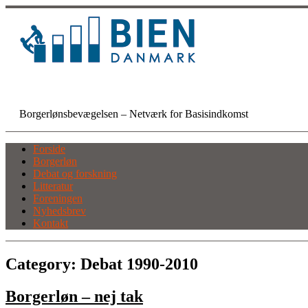
Skip
to
content
BIEN Danmark
Borgerlønsbevægelsen – Netværk for Basisindkomst
Forside
Borgerløn
Debat og forskning
Litteratur
Foreningen
Nyhedsbrev
Kontakt
Category:
Debat 1990-2010
Borgerløn – nej tak