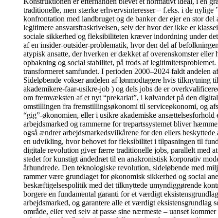
Konstruktionen er efterhånden blevet et normativt ideal, i en g
traditionelle, men stærke erhvervsinteresser – f.eks. i de nyli
konfrontation med landbruget og de banker der ejer en stor del 
legitimere ansvarsfraskrivelsen, selv der hvor der ikke er klass
sociale sikkerhed og fleksibiliteten kræver indordning under de
af en insider-outsider-problematik, hvor den del af befolkningen
atypisk ansatte, der hverken er dækket af overenskomster eller 
opbakning og social stabilitet, på trods af legitimitetsprobleme
transformeret samfundet. I perioden 2000–2024 faldt andelen af
Sideløbende vokser andelen af lønmodtagere hvis tilknytning ti
akademikere-faar-usikre-job ) og dels jobs de er overkvalificer
om fremvæksten af et nyt “prekariat”, i kølvandet på den digita
omstillingen fra fremstillingsøkonomi til serviceøkonomi, og af
“gig”-økonomien, eller i usikre akademiske ansættelsesforhold et
arbejdsmarked og rammerne for trepartssystemet bliver hæmmende 
også ændrer arbejdsmarkedsvilkårene for den ellers beskyttede 
en udvikling, hvor behovet for fleksibilitet i tilpasningen til 
digitale revolution giver færre traditionelle jobs, parallelt med
stedet for kunstigt åndedræt til en anakronistisk korporativ model
århundrede. Den teknologiske revolution, sideløbende med milj
rammer være grundlaget for økonomisk sikkerhed og social anerken
beskæftigelsespolitik med det tilknyttede umyndiggørende kontrol
borgere en fundamental garanti for et værdigt eksistensgrundlag
arbejdsmarked, og garantere alle et værdigt eksistensgrundlag 
område, eller ved selv at passe sine nærmeste – uanset kommer 