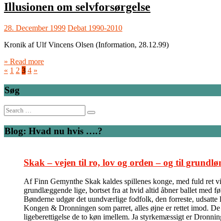
Illusionen om selvforsørgelse
28. December 1999
Debat 1990-2010
Kronik af Ulf Vincens Olsen (Information, 28.12.99)
» Read more
«
1
2
3
4
»
Søg
Search
for:
Blog: Hvad nu hvis ….?
Skak – vejen til ro, lov og orden – og til grundlø
Af Finn Gemynthe Skak kaldes spillenes konge, med fuld ret vil 
grundlæggende lige, bortset fra at hvid altid åbner ballet med f
Bønderne udgør det uundværlige fodfolk, den forreste, udsatte l
Kongen & Dronningen som parret, alles øjne er rettet imod. De kas
ligeberettigelse de to køn imellem. Ja styrkemæssigt er Dronni