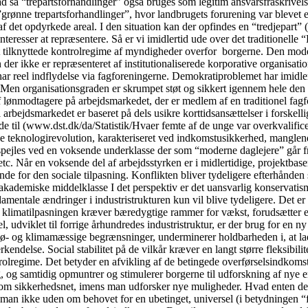
rad så “trepartsforhandlinger” også bruges som legitim ansvarsfraskrivel
ge ”grønne trepartsforhandlinger”, hvor landbrugets forurening var bleve
af det opdyrkede areal. I den situation kan der opfindes en “tredjepart
einteresser at repræsentere. Så er vi imidlertid ude over det traditione
t tilknyttede kontrolregime af myndigheder overfor borgerne. Den model
 der ikke er repræsenteret af institutionaliserede korporative organisati
har reel indflydelse via fagforeningerne. Demokratiproblemet har imidler
t. Men organisationsgraden er skrumpet støt og sikkert igennem hele den 
 lønmodtagere på arbejdsmarkedet, der er medlem af en traditionel fagf
l arbejdsmarkedet er baseret på dels usikre korttidsansættelser i forsk
ede til (www.dst.dk/da/Statistik/Hvaer femte af de unge var overkvalifi
le teknologirevolution, karakteriseret ved indkomstusikkerhed, manglende
spejles ved en voksende underklasse der som “moderne daglejere” går fra 
c. Når en voksende del af arbejdsstyrken er i midlertidige, projektbaser
for den sociale tilpasning. Konflikten bliver tydeligere efterhånden so
akademiske middelklasse I det perspektiv er det uansvarlig konservatis
fundamentale ændringer i industristrukturen kun vil blive tydeligere. De
 at klimatilpasningen kræver bæredygtige rammer for vækst, forudsætter en
, udviklet til forrige århundredes industristruktur, er der brug for en ny 
ø- og klimamæssige begrænsninger, underminerer holdbarheden i, at lade
delse. Social stabilitet på de vilkår kræver en langt større fleksibilit
regime. Det betyder en afvikling af de betingede overførselsindkomster, 
, og samtidig opmuntrer og stimulerer borgerne til udforskning af nye e
som sikkerhedsnet, imens man udforsker nye muligheder. Hvad enten det
man ikke uden om behovet for en ubetinget, universel (i betydningen “fo