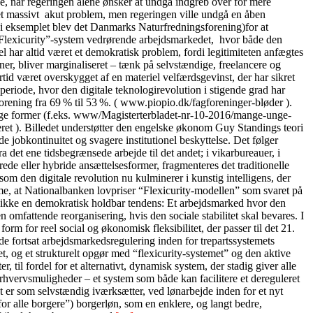
se, når regeringen alene ønsker at undgå indgreb over for mere
t et massivt akut problem, men regeringen ville undgå en åben
” (i eksemplet blev det Danmarks Naturfredningsforening)for at
lle “Flexicurity”-system vedrørende arbejdsmarkedet, hvor både den
 har altid været et demokratisk problem, fordi legitimiteten anfægtes
oner, bliver marginaliseret – tænk på selvstændige, freelancere og
tid været overskygget af en materiel velfærdsgevinst, der har sikret
periode, hvor den digitale teknologirevolution i stigende grad har
orening fra 69 % til 53 %. ( www.piopio.dk/fagforeninger-bløder ).
ellige former (f.eks. www/Magisterterbladet-nr-10-2016/mange-unge-
ceret ). Billedet understøtter den engelske økonom Guy Standings teori
 jobkontinuitet og svagere institutionel beskyttelse. Det følger
det ene tidsbegrænsede arbejde til det andet; i vikarbureauer, i
ede eller hybride ansættelsesformer, fragmenteres det traditionelle
m den digitale revolution nu kulminerer i kunstig intelligens, der
me, at Nationalbanken lovpriser “Flexicurity-modellen” som svaret på
t er ikke en demokratisk holdbar tendens: Et arbejdsmarked hvor den
 omfattende reorganisering, hvis den sociale stabilitet skal bevares. I
form for reel social og økonomisk fleksibilitet, der passer til det 21.
 fortsat arbejdsmarkedsregulering inden for trepartssystemets
et, og et strukturelt opgør med “flexicurity-systemet” og den aktive
til fordel for et alternativt, dynamisk system, der stadig giver alle
rhvervsmuligheder – et system som både kan facilitere et dereguleret
 er som selvstændig iværksætter, ved lønarbejde inden for et nyt
r alle borgere”) borgerløn, som en enklere, og langt bedre,