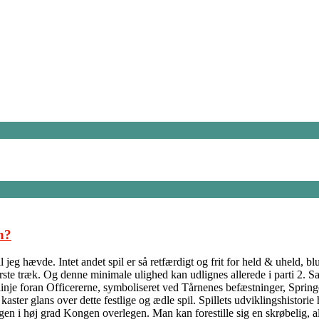
n?
jeg hævde. Intet andet spil er så retfærdigt og frit for held & uheld, b
ørste træk. Og denne minimale ulighed kan udlignes allerede i parti 2. S
inje foran Officererne, symboliseret ved Tårnenes befæstninger, Springe
ter glans over dette festlige og ædle spil. Spillets udviklingshistorie h
ngen i høj grad Kongen overlegen. Man kan forestille sig en skrøbelig, 