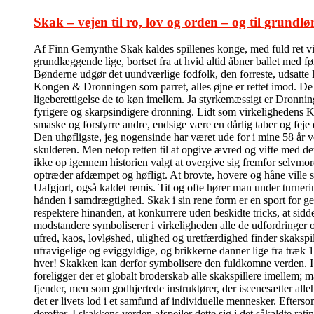
Skak – vejen til ro, lov og orden – og til grundlø
Af Finn Gemynthe Skak kaldes spillenes konge, med fuld ret vil 
grundlæggende lige, bortset fra at hvid altid åbner ballet med f
Bønderne udgør det uundværlige fodfolk, den forreste, udsatte l
Kongen & Dronningen som parret, alles øjne er rettet imod. De kas
ligeberettigelse de to køn imellem. Ja styrkemæssigt er Dronni
fyrigere og skarpsindigere dronning. Lidt som virkelighedens Ka
smaske og forstyrre andre, endsige være en dårlig taber og feje
Den uhøfligste, jeg nogensinde har været ude for i mine 58 år v
skulderen. Men netop retten til at opgive ævred og vifte med de
ikke op igennem historien valgt at overgive sig fremfor selvmord
optræder afdæmpet og høfligt. At brovte, hovere og håne ville 
Uafgjort, også kaldet remis. Tit og ofte hører man under turner
hånden i samdrægtighed. Skak i sin rene form er en sport for ge
respektere hinanden, at konkurrere uden beskidte tricks, at sidde
modstandere symboliserer i virkeligheden alle de udfordringer 
ufred, kaos, lovløshed, ulighed og uretfærdighed finder skakspi
ufravigelige og eviggyldige, og brikkerne danner lige fra træk 
hver! Skakken kan derfor symbolisere den fuldkomne verden. I de
foreligger der et globalt broderskab alle skakspillere imelle
fjender, men som godhjertede instruktører, der iscenesætter alleh
det er livets lod i et samfund af individuelle mennesker. Efter
derefter. I skakkens verden afspejler dette sig i det såkaldte ra