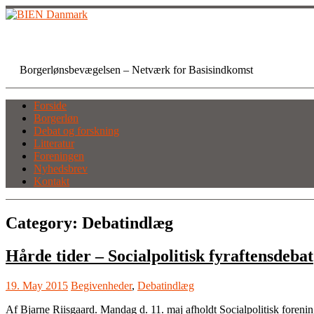
Skip
to
content
BIEN Danmark
Borgerlønsbevægelsen – Netværk for Basisindkomst
Forside
Borgerløn
Debat og forskning
Litteratur
Foreningen
Nyhedsbrev
Kontakt
Category:
Debatindlæg
Hårde tider – Socialpolitisk fyraftensdebat
19. May 2015
Begivenheder
,
Debatindlæg
Af Bjarne Riisgaard. Mandag d. 11. maj afholdt Socialpolitisk foreni