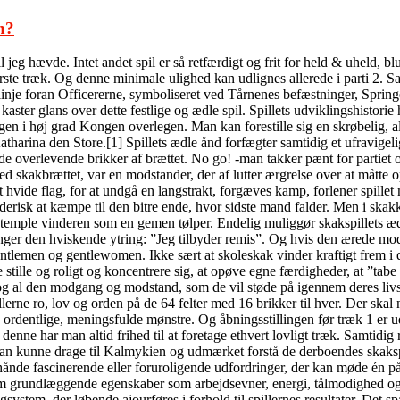
n?
jeg hævde. Intet andet spil er så retfærdigt og frit for held & uheld, b
ørste træk. Og denne minimale ulighed kan udlignes allerede i parti 2. S
inje foran Officererne, symboliseret ved Tårnenes befæstninger, Springe
ter glans over dette festlige og ædle spil. Spillets udviklingshistorie h
ngen i høj grad Kongen overlegen. Man kan forestille sig en skrøbelig, 
tharina den Store.[1] Spillets ædle ånd forfægter samtidig et ufravigeli
 de overlevende brikker af brættet. No go! -man takker pænt for partiet 
ed skakbrættet, var en modstander, der af lutter ærgrelse over at måtte
t hvide flag, for at undgå en langstrakt, forgæves kamp, forlener spille
erisk at kæmpe til den bitre ende, hvor sidste mand falder. Men i skakke
stemple vinderen som en gemen tølper. Endelig muliggør skakspillets ædl
inger den hviskende ytring: ”Jeg tilbyder remis”. Og hvis den ærede mods
ntlemen og gentlewomen. Ikke sært at skoleskak vinder kraftigt frem i d
 stille og roligt og koncentrere sig, at opøve egne færdigheder, at ”tabe
og al den modgang og modstand, som de vil støde på igennem deres livsl
llerne ro, lov og orden på de 64 felter med 16 brikker til hver. Der ska
1 ordentlige, meningsfulde mønstre. Og åbningsstillingen før træk 1 er 
nne har man altid frihed til at foretage ethvert lovligt træk. Samtidig
m; man kunne drage til Kalmykien og udmærket forstå de derboendes ska
ånde fascinerende eller foruroligende udfordringer, der kan møde én på l
som grundlæggende egenskaber som arbejdsevner, energi, tålmodighed og f
tingsystem, der løbende ajourføres i forhold til spillernes resultater. D