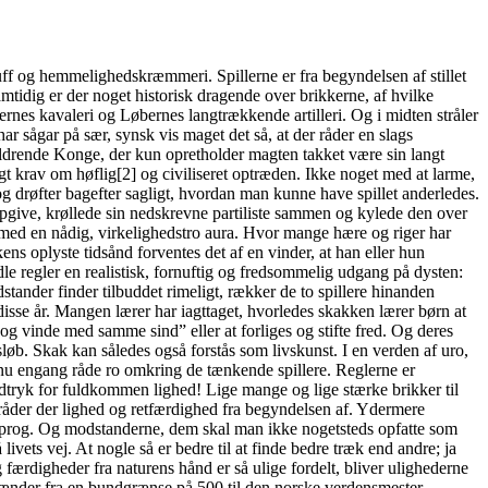
luff og hemmelighedskræmmeri. Spillerne er fra begyndelsen af stillet
amtidig er der noget historisk dragende over brikkerne, af hvilke
rnes kavaleri og Løbernes langtrækkende artilleri. Og i midten stråler
ar sågar på sær, synsk vis maget det så, at der råder en slags
aldrende Konge, der kun opretholder magten takket være sin langt
gt krav om høflig[2] og civiliseret optræden. Ikke noget med at larme,
og drøfter bagefter sagligt, hvordan man kunne have spillet anderledes.
 opgive, krøllede sin nedskrevne partiliste sammen og kylede den over
t med en nådig, virkelighedstro aura. Hvor mange hære og riger har
ns oplyste tidsånd forventes det af en vinder, at han eller hun
e regler en realistisk, fornuftig og fredsommelig udgang på dysten:
tander finder tilbuddet rimeligt, rækker de to spillere hinanden
isse år. Mangen lærer har iagttaget, hvorledes skakken lærer børn at
 og vinde med samme sind” eller at forliges og stifte fred. Og deres
øb. Skak kan således også forstås som livskunst. I en verden af uro,
l nu engang råde ro omkring de tænkende spillere. Reglerne er
udtryk for fuldkommen lighed! Lige mange og lige stærke brikker til
 råder der lighed og retfærdighed fra begyndelsen af. Ydermere
ksprog. Og modstanderne, dem skal man ikke nogetsteds opfatte som
ivets vej. At nogle så er bedre til at finde bedre træk end andre; ja
ærdigheder fra naturens hånd er så ulige fordelt, bliver ulighederne
et spænder fra en bundgrænse på 500 til den norske verdensmester