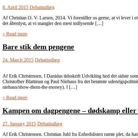
8. April 2015
Debatindlæg
Af Christian O. V. Larsen, 2014. Vi forestiller os gerne, at vi lever i e
det åbenlyst, at vi mangler den mest indlysende […]
» Read more
Bare stik dem pengene
24. March 2015
Debatindlæg
Af Erik Christensen. I Danidas tidsskrift Udvikling hed det sidste so
Christofher Blattman og Paul Niehaus fra det berømte udenrigspolitisk
niehaus/show-them-the-money). I […]
» Read more
Kampen om dagpengene – dødskamp eller e
27. January 2015
Debatindlæg
Af Erik Christensen. Christian Juhl fra Enhedslisten ramte plet, da han