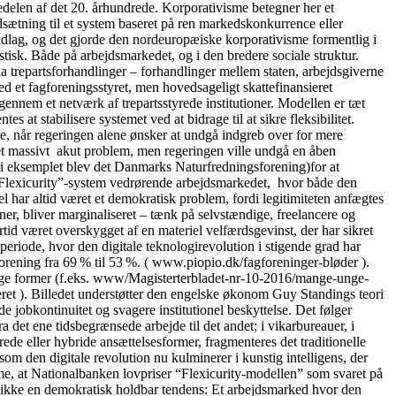
delen af det 20. århundrede. Korporativisme betegner her et
dsætning til et system baseret på ren markedskonkurrence eller
ndlag, og det gjorde den nordeuropæiske korporativisme formentlig i
tisk. Både på arbejdsmarkedet, og i den bredere sociale struktur.
ia trepartsforhandlinger – forhandlinger mellem staten, arbejdsgiverne
 et fagforeningsstyret, men hovedsageligt skattefinansieret
igennem et netværk af trepartsstyrede institutioner. Modellen er tæt
 at stabilisere systemet ved at bidrage til at sikre fleksibilitet.
se, når regeringen alene ønsker at undgå indgreb over for mere
t et massivt akut problem, men regeringen ville undgå en åben
” (i eksemplet blev det Danmarks Naturfredningsforening)for at
lle “Flexicurity”-system vedrørende arbejdsmarkedet, hvor både den
 har altid været et demokratisk problem, fordi legitimiteten anfægtes
oner, bliver marginaliseret – tænk på selvstændige, freelancere og
tid været overskygget af en materiel velfærdsgevinst, der har sikret
periode, hvor den digitale teknologirevolution i stigende grad har
orening fra 69 % til 53 %. ( www.piopio.dk/fagforeninger-bløder ).
ellige former (f.eks. www/Magisterterbladet-nr-10-2016/mange-unge-
ceret ). Billedet understøtter den engelske økonom Guy Standings teori
 jobkontinuitet og svagere institutionel beskyttelse. Det følger
det ene tidsbegrænsede arbejde til det andet; i vikarbureauer, i
ede eller hybride ansættelsesformer, fragmenteres det traditionelle
m den digitale revolution nu kulminerer i kunstig intelligens, der
me, at Nationalbanken lovpriser “Flexicurity-modellen” som svaret på
t er ikke en demokratisk holdbar tendens: Et arbejdsmarked hvor den