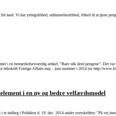
t frit land. Vi har ytringsfrihed, uddannelsesfrihed, frihed til at tjene p
mmer i en bemærkelsesværdig artikel: ”Bare stik dem pengene”. Det var e
e tidsskrift Foreign Affairs maj – juni nummer i 2014 (se http://www.f
lement i en ny og bedre velfærdsmodel
 i et indlæg i Politiken d. 19. dec. 2014 under overskriften: ”På vej im