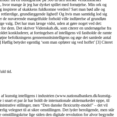
 hvor mange år jeg har dyrket spillet med fornøjelse. Min ork og
 sig inspirere af skakkens fuldkomne verden? Sæt man bød alle og
, retfærdige, grundlæggende lighed! Og hvis man samtidig lod sig
nder de nuværende mangelfulde forhold ville indførelse af grundløn
ige valg. Det har man længe vidst, uden at gøre noget ved det:
dem. Det skriver Videnskab.dk, som citerer en undersøgelse fra
det konkluderer, at forringelsen af intelligens vil fastholde de ramte
l højne befolkningens gennemsnitsintelligens og øge det samlede antal
 Høflig betyder egentlig ‘som man opfører sig ved hoffet’ [3] Citeret
uld tid.
kunstig intelligens i industrien (www.nationalbanken.dk/kunstig-
 snart et par år har holdt de internationale aktiemarkeder oppe, til
nistrative stillinger, men “Den danske flexicurity-model” – det vil
lig velegnet til at sikre omstillingen. Det lyder beroligende, men står
 omstillingskrise lige siden den digitale revolution for alvor begyndte