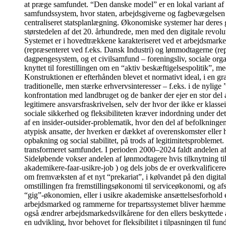
at præge samfundet. “Den danske model” er en lokal variant af
samfundssystem, hvor staten, arbejdsgiverne og fagbevægelsen i 
centraliseret statsplanlægning. Økonomiske systemer har deres 
størstedelen af det 20. århundrede, men med den digitale revolu
Systemet er i hovedtrækkene karakteriseret ved et arbejdsmarked
(repræsenteret ved f.eks. Dansk Industri) og lønmodtagerne (re
dagpengesystem, og et civilsamfund – foreningsliv, sociale organi
knyttet til forestillingen om en “aktiv beskæftigelsespolitik”, me
Konstruktionen er efterhånden blevet et normativt ideal, i en g
traditionelle, men stærke erhvervsinteresser – f.eks. i de nyli
konfrontation med landbruget og de banker der ejer en stor del 
legitimere ansvarsfraskrivelsen, selv der hvor der ikke er klass
sociale sikkerhed og fleksibiliteten kræver indordning under de
af en insider-outsider-problematik, hvor den del af befolkningen
atypisk ansatte, der hverken er dækket af overenskomster eller 
opbakning og social stabilitet, på trods af legitimitetsprobleme
transformeret samfundet. I perioden 2000–2024 faldt andelen af
Sideløbende vokser andelen af lønmodtagere hvis tilknytning ti
akademikere-faar-usikre-job ) og dels jobs de er overkvalificer
om fremvæksten af et nyt “prekariat”, i kølvandet på den digita
omstillingen fra fremstillingsøkonomi til serviceøkonomi, og af
“gig”-økonomien, eller i usikre akademiske ansættelsesforhold et
arbejdsmarked og rammerne for trepartssystemet bliver hæmmende 
også ændrer arbejdsmarkedsvilkårene for den ellers beskyttede 
en udvikling, hvor behovet for fleksibilitet i tilpasningen til 