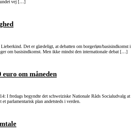
fundet vej […]
ighed
Lieberkind. Det er glædeligt, at debatten om borgerløn/basisindkomst i
nger om basisindkomst. Men ikke mindst den internationale debat […]
80 euro om måneden
: I fredags begyndte det schweiziske Nationale Råds Socialudvalg at d
t et parlamentarisk plan andetsteds i verden.
omtale