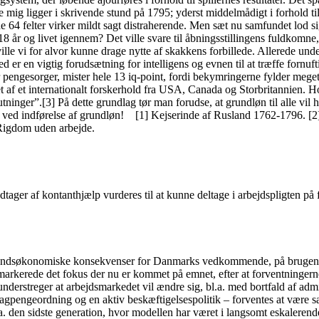
ig ligger i skrivende stund på 1795; yderst middelmådigt i forhold til,
de 64 felter virker mildt sagt distraherende. Men sæt nu samfundet lod
 år og livet igennem? Det ville svare til åbningsstillingens fuldkomne
ville vi for alvor kunne drage nytte af skakkens forbillede. Allerede u
er en vigtig forudsætning for intelligens og evnen til at træffe fornuft
r, mister hele 13 iq-point, fordi bekymringerne fylder meget for 
t af et internationalt forskerhold fra USA, Canada og Storbritannien. Hol
lutninger”.[3] På dette grundlag tør man forudse, at grundløn til alle vi
t ved indførelse af grundløn! [1] Kejserinde af Rusland 1762-1796. [2]
 Rigdom uden arbejde.
ager af kontanthjælp vurderes til at kunne deltage i arbejdspligten på f
fundsøkonomiske konsekvenser for Danmarks vedkommende, på brugen af 
arkerede det fokus der nu er kommet på emnet, efter at forventningerne i
understreger at arbejdsmarkedet vil ændre sig, bl.a. med bortfald af admi
gpengeordning og en aktiv beskæftigelsespolitik – forventes at være sær
a. den sidste generation, hvor modellen har været i langsomt eskalerende