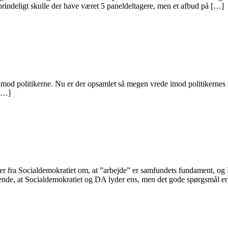
rindeligt skulle der have været 5 paneldeltagere, men et afbud på […]
 imod politikerne. Nu er der opsamlet så megen vrede imod politikernes sv
 […]
 fra Socialdemokratiet om, at ”arbejde” er samfundets fundament, og
skende, at Socialdemokratiet og DA lyder ens, men det gode spørgsmål er