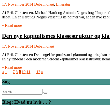
17. November 2014
Debatindlæg
,
Litteratur
Af Erik Christensen. Michael Hardt og Antonio Negris bog ”Imperiet” 
debat. En af Hardt og Negris væsentligste pointer var, at den nye kap
» Read more
Den nye kapitalismes klassestruktur og kl
17. November 2014
Debatindlæg
Af Erik Christensen Den engelske professor i økonomi og arbejdsmarke
en ny tendens i den moderne verdenskapitalismes klassestruktur, nemlig
» Read more
«
1
…
7
8
9
10
11
…
13
»
Søg
Search
for:
Blog: Hvad nu hvis ….?