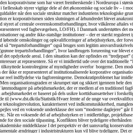
 den korporativisme som har været fremherskende i Nordeuropa i største
fællesskab styrer vigtige dele af det økonomiske og sociale liv – i mo
guldalder når den sociale struktur matcher industriens teknologiske gru
tion er korporativismen siden slutningen af århundredet blevet anakronis
 styret af centrale overenskomstforhandlinger, hvor vilkårene aftales v
præsenteret ved fagbevægelsen, LO/FH). I Danmark understøttes det med
sationer og andre ikke-statslige institutioner – der er stærkt reguleret 
d løbende omskolinger og opkvalificeringer af arbejdsstyrken, der forventes
rad så “trepartsforhandlinger” også bruges som legitim ansvarsfraskrivel
ge ”grønne trepartsforhandlinger”, hvor landbrugets forurening var bleve
af det opdyrkede areal. I den situation kan der opfindes en “tredjepart
einteresser at repræsentere. Så er vi imidlertid ude over det traditione
t tilknyttede kontrolregime af myndigheder overfor borgerne. Den model
 der ikke er repræsenteret af institutionaliserede korporative organisati
har reel indflydelse via fagforeningerne. Demokratiproblemet har imidler
t. Men organisationsgraden er skrumpet støt og sikkert igennem hele den 
 lønmodtagere på arbejdsmarkedet, der er medlem af en traditionel fagf
l arbejdsmarkedet er baseret på dels usikre korttidsansættelser i forsk
ede til (www.dst.dk/da/Statistik/Hvaer femte af de unge var overkvalifi
le teknologirevolution, karakteriseret ved indkomstusikkerhed, manglende
spejles ved en voksende underklasse der som “moderne daglejere” går fra 
c. Når en voksende del af arbejdsstyrken er i midlertidige, projektbaser
for den sociale tilpasning. Konflikten bliver tydeligere efterhånden so
akademiske middelklasse I det perspektiv er det uansvarlig konservatis
fundamentale ændringer i industristrukturen kun vil blive tydeligere. De