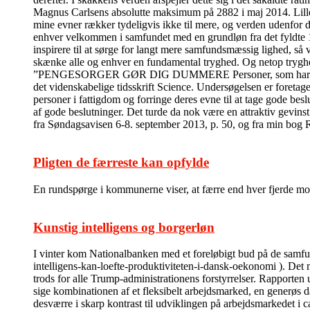
Magnus Carlsens absolutte maksimum på 2882 i maj 2014. Lille m
mine evner rækker tydeligvis ikke til mere, og verden udenfor 
enhver velkommen i samfundet med en grundløn fra det fyldte 18
inspirere til at sørge for langt mere samfundsmæssig lighed, så 
skænke alle og enhver en fundamental tryghed. Og netop tryghed 
”PENGESORGER GØR DIG DUMMERE Personer, som har pengesorge
det videnskabelige tidsskrift Science. Undersøgelsen er foretage
personer i fattigdom og forringe deres evne til at tage gode bes
af gode beslutninger. Det turde da nok være en attraktiv gevins
fra Søndagsavisen 6-8. september 2013, p. 50, og fra min bog
Pligten de færreste kan opfylde
En rundspørge i kommunerne viser, at færre end hver fjerde modt
Kunstig intelligens og borgerløn
I vinter kom Nationalbanken med et foreløbigt bud på de sam
intelligens-kan-loefte-produktiviteten-i-dansk-oekonomi ). Det m
trods for alle Trump-administrationens forstyrrelser. Rapporten 
sige kombinationen af et fleksibelt arbejdsmarked, en generøs da
desværre i skarp kontrast til udviklingen på arbejdsmarkedet i c