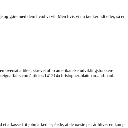
enge og gøre med dem hvad vi vil. Men hvis vi nu tænker lidt efter, så er
n oversat artikel, skrevet af to amerikanske udviklingsforskere
oreignaffairs.com/articles/141214/christopher-blattman-and-paul-
od et a-kasse-frit jobmarked” spåede, at de næste par år bliver en kamp