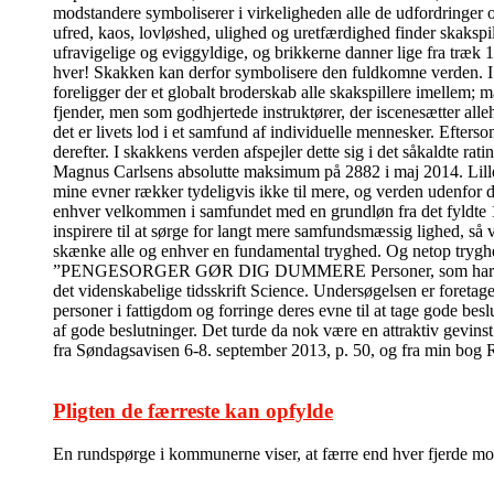
modstandere symboliserer i virkeligheden alle de udfordringer 
ufred, kaos, lovløshed, ulighed og uretfærdighed finder skakspi
ufravigelige og eviggyldige, og brikkerne danner lige fra træk 
hver! Skakken kan derfor symbolisere den fuldkomne verden. I de
foreligger der et globalt broderskab alle skakspillere imelle
fjender, men som godhjertede instruktører, der iscenesætter alleh
det er livets lod i et samfund af individuelle mennesker. Efter
derefter. I skakkens verden afspejler dette sig i det såkaldte ra
Magnus Carlsens absolutte maksimum på 2882 i maj 2014. Lille m
mine evner rækker tydeligvis ikke til mere, og verden udenfor 
enhver velkommen i samfundet med en grundløn fra det fyldte 18
inspirere til at sørge for langt mere samfundsmæssig lighed, så 
skænke alle og enhver en fundamental tryghed. Og netop tryghed 
”PENGESORGER GØR DIG DUMMERE Personer, som har pengesorge
det videnskabelige tidsskrift Science. Undersøgelsen er foretage
personer i fattigdom og forringe deres evne til at tage gode bes
af gode beslutninger. Det turde da nok være en attraktiv gevins
fra Søndagsavisen 6-8. september 2013, p. 50, og fra min bog
Pligten de færreste kan opfylde
En rundspørge i kommunerne viser, at færre end hver fjerde modt