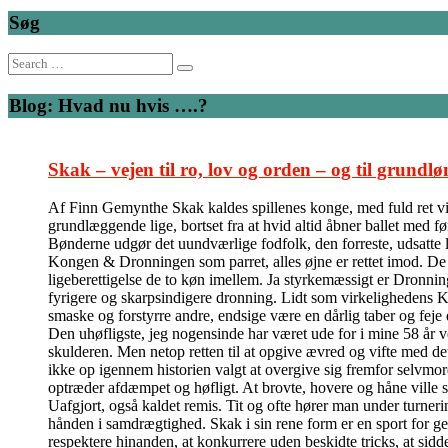
Søg
Search
for:
Blog: Hvad nu hvis ….?
Skak – vejen til ro, lov og orden – og til grundlø
Af Finn Gemynthe Skak kaldes spillenes konge, med fuld ret vil 
grundlæggende lige, bortset fra at hvid altid åbner ballet med f
Bønderne udgør det uundværlige fodfolk, den forreste, udsatte l
Kongen & Dronningen som parret, alles øjne er rettet imod. De kas
ligeberettigelse de to køn imellem. Ja styrkemæssigt er Dronni
fyrigere og skarpsindigere dronning. Lidt som virkelighedens Ka
smaske og forstyrre andre, endsige være en dårlig taber og feje
Den uhøfligste, jeg nogensinde har været ude for i mine 58 år v
skulderen. Men netop retten til at opgive ævred og vifte med de
ikke op igennem historien valgt at overgive sig fremfor selvmord
optræder afdæmpet og høfligt. At brovte, hovere og håne ville 
Uafgjort, også kaldet remis. Tit og ofte hører man under turner
hånden i samdrægtighed. Skak i sin rene form er en sport for ge
respektere hinanden, at konkurrere uden beskidte tricks, at sidde