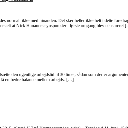
s normalt ikke med hinanden. Det sker heller ikke helt i dette foredrag
versielt at Nick Hanauers synspunkter i første omgang blev censureret 
ætte den ugentlige arbejdstid til 30 timer, sådan som der er argumentere
at få en bedre balance mellem arbejds- […]