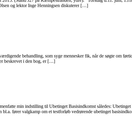
15. (Stand J27 på Kæmpestranden, ydre). Torsdag d.11. juni, 15:00 – 
 Olsen og lektor Inge Henningsen diskuterer […]
værdigende behandling, som syge mennesker fik, når de søgte om ført
 er beskrevet i den bog, er […]
enfatte min indstilling til Ubetinget Basisindkomst således: Ubetinget 
un bl.a. fører valgkamp om et testforløb vedrørende ubetinget basisindk