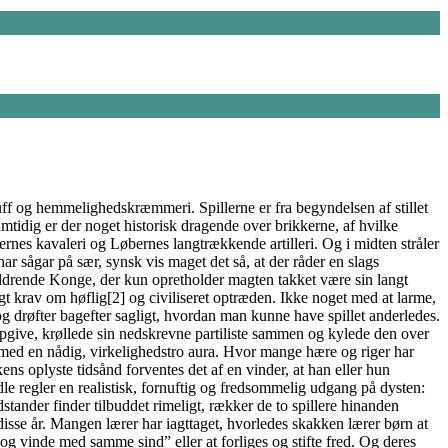
luff og hemmelighedskræmmeri. Spillerne er fra begyndelsen af stillet
amtidig er der noget historisk dragende over brikkerne, af hvilke
rnes kavaleri og Løbernes langtrækkende artilleri. Og i midten stråler
ar sågar på sær, synsk vis maget det så, at der råder en slags
aldrende Konge, der kun opretholder magten takket være sin langt
gt krav om høflig[2] og civiliseret optræden. Ikke noget med at larme,
og drøfter bagefter sagligt, hvordan man kunne have spillet anderledes.
 opgive, krøllede sin nedskrevne partiliste sammen og kylede den over
t med en nådig, virkelighedstro aura. Hvor mange hære og riger har
ns oplyste tidsånd forventes det af en vinder, at han eller hun
e regler en realistisk, fornuftig og fredsommelig udgang på dysten:
tander finder tilbuddet rimeligt, rækker de to spillere hinanden
isse år. Mangen lærer har iagttaget, hvorledes skakken lærer børn at
 og vinde med samme sind” eller at forliges og stifte fred. Og deres