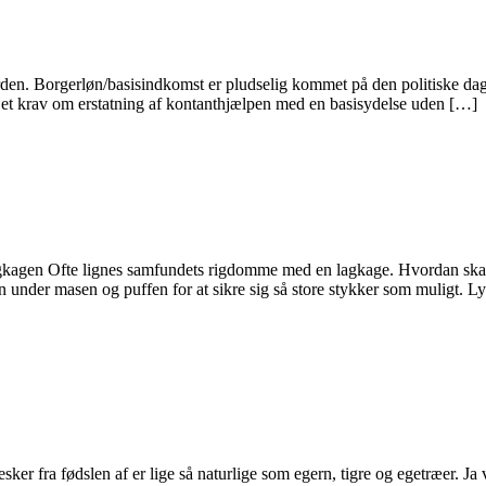
den. Borgerløn/basisindkomst er pludselig kommet på den politiske dagso
på et krav om erstatning af kontanthjælpen med en basisydelse uden […]
agen Ofte lignes samfundets rigdomme med en lagkage. Hvordan skal d
 under masen og puffen for at sikre sig så store stykker som muligt. L
nesker fra fødslen af er lige så naturlige som egern, tigre og egetræer