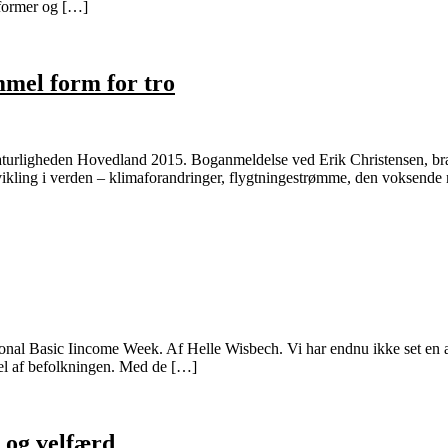
sformer og […]
mmel form for tro
naturligheden Hovedland 2015. Boganmeldelse ved Erik Christensen, b
kling i verden – klimaforandringer, flygtningestrømme, den voksende
tional Basic Iincome Week. Af Helle Wisbech. Vi har endnu ikke set en
del af befolkningen. Med de […]
t og velfærd