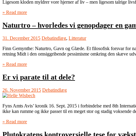
Ligesom kloden myldrer vore hjerner af liv – men ligesom talrige liv
» Read more
Naturtro – hvorledes vi genopdager en ga
31. December 2015
Debatindlæg
,
Litteratur
Finn Gemynthe: Naturtro, Gavn og Glæde. Et filosofisk forsvar for 
retning Midt i den omsiggribende pessimisme omkring den skæve udvi
» Read more
Er vi parate til at dele?
26. November 2015
Debatindlæg
Fyns Amts Avis’ kronik 16. Sept. 2015 i forbindelse med 8th Interna
ikke kan rumme og ikke passer til en meget stor og stadig voksende 
» Read more
Plutokratens kontroversielle tese for væks