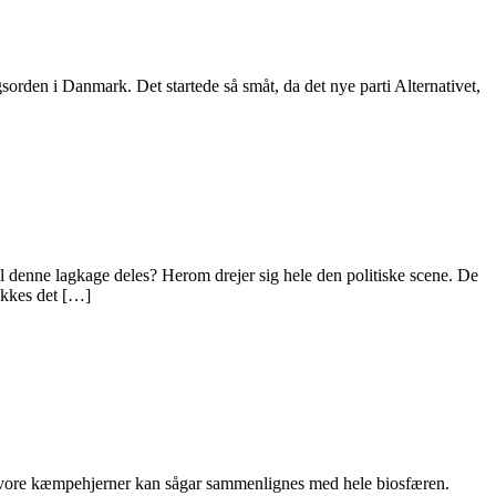
rden i Danmark. Det startede så småt, da det nye parti Alternativet,
enne lagkage deles? Herom drejer sig hele den politiske scene. De
ykkes det […]
. Ja vore kæmpehjerner kan sågar sammenlignes med hele biosfæren.