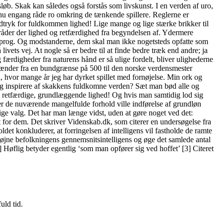
øb. Skak kan således også forstås som livskunst. I en verden af uro,
l nu engang råde ro omkring de tænkende spillere. Reglerne er
udtryk for fuldkommen lighed! Lige mange og lige stærke brikker til
 råder der lighed og retfærdighed fra begyndelsen af. Ydermere
ksprog. Og modstanderne, dem skal man ikke nogetsteds opfatte som
ivets vej. At nogle så er bedre til at finde bedre træk end andre; ja
ærdigheder fra naturens hånd er så ulige fordelt, bliver ulighederne
et spænder fra en bundgrænse på 500 til den norske verdensmester
 hvor mange år jeg har dyrket spillet med fornøjelse. Min ork og
 sig inspirere af skakkens fuldkomne verden? Sæt man bød alle og
, retfærdige, grundlæggende lighed! Og hvis man samtidig lod sig
nder de nuværende mangelfulde forhold ville indførelse af grundløn
ige valg. Det har man længe vidst, uden at gøre noget ved det:
dem. Det skriver Videnskab.dk, som citerer en undersøgelse fra
det konkluderer, at forringelsen af intelligens vil fastholde de ramte
l højne befolkningens gennemsnitsintelligens og øge det samlede antal
 Høflig betyder egentlig ‘som man opfører sig ved hoffet’ [3] Citeret
uld tid.