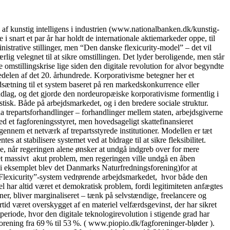
kunstig intelligens i industrien (www.nationalbanken.dk/kunstig-
 snart et par år har holdt de internationale aktiemarkeder oppe, til
nistrative stillinger, men “Den danske flexicurity-model” – det vil
lig velegnet til at sikre omstillingen. Det lyder beroligende, men står
 omstillingskrise lige siden den digitale revolution for alvor begyndte
delen af det 20. århundrede. Korporativisme betegner her et
dsætning til et system baseret på ren markedskonkurrence eller
ndlag, og det gjorde den nordeuropæiske korporativisme formentlig i
tisk. Både på arbejdsmarkedet, og i den bredere sociale struktur.
ia trepartsforhandlinger – forhandlinger mellem staten, arbejdsgiverne
 et fagforeningsstyret, men hovedsageligt skattefinansieret
igennem et netværk af trepartsstyrede institutioner. Modellen er tæt
 at stabilisere systemet ved at bidrage til at sikre fleksibilitet.
se, når regeringen alene ønsker at undgå indgreb over for mere
t et massivt akut problem, men regeringen ville undgå en åben
” (i eksemplet blev det Danmarks Naturfredningsforening)for at
lle “Flexicurity”-system vedrørende arbejdsmarkedet, hvor både den
 har altid været et demokratisk problem, fordi legitimiteten anfægtes
oner, bliver marginaliseret – tænk på selvstændige, freelancere og
tid været overskygget af en materiel velfærdsgevinst, der har sikret
periode, hvor den digitale teknologirevolution i stigende grad har
orening fra 69 % til 53 %. ( www.piopio.dk/fagforeninger-bløder ).