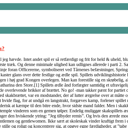
n?
jeg hævde. Intet andet spil er så retfærdigt og frit for held & uheld, b
ørste træk. Og denne minimale ulighed kan udlignes allerede i parti 2. S
inje foran Officererne, symboliseret ved Tårnenes befæstninger, Springe
ter glans over dette festlige og ædle spil. Spillets udviklingshistorie h
ngen i høj grad Kongen overlegen. Man kan forestille sig en skrøbelig, 
tharina den Store.[1] Spillets ædle ånd forfægter samtidig et ufravigeli
 de overlevende brikker af brættet. No go! -man takker pænt for partiet 
ed skakbrættet, var en modstander, der af lutter ærgrelse over at måtte
t hvide flag, for at undgå en langstrakt, forgæves kamp, forlener spille
erisk at kæmpe til den bitre ende, hvor sidste mand falder. Men i skakke
stemple vinderen som en gemen tølper. Endelig muliggør skakspillets ædl
inger den hviskende ytring: ”Jeg tilbyder remis”. Og hvis den ærede mods
ntlemen og gentlewomen. Ikke sært at skoleskak vinder kraftigt frem i d
 stille og roligt og koncentrere sig, at opøve egne færdigheder, at ”tabe