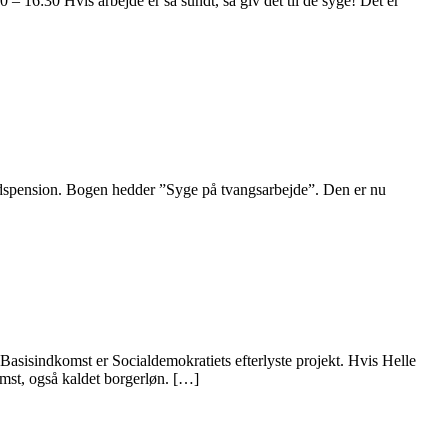
16:30 Hvis arbejde er så sundt, så giv det til de syge! Det er
idspension. Bogen hedder ”Syge på tvangsarbejde”. Den er nu
Basisindkomst er Socialdemokratiets efterlyste projekt. Hvis Helle
omst, også kaldet borgerløn. […]