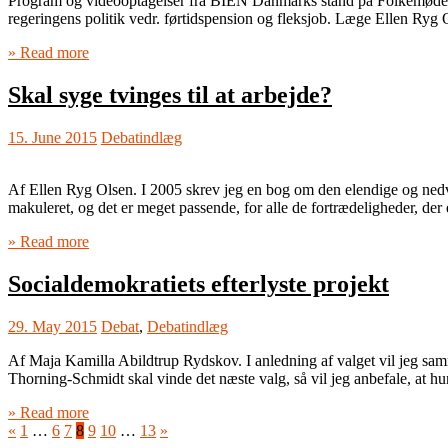
Program og videooptagelser fra BIEN Danmarks stand på Folkemødet 20
regeringens politik vedr. førtidspension og fleksjob. Læge Ellen Ryg
» Read more
Skal syge tvinges til at arbejde?
15. June 2015
Debatindlæg
Af Ellen Ryg Olsen. I 2005 skrev jeg en bog om den elendige og ned
makuleret, og det er meget passende, for alle de fortrædeligheder, der
» Read more
Socialdemokratiets efterlyste projekt
29. May 2015
Debat
,
Debatindlæg
Af Maja Kamilla Abildtrup Rydskov. I anledning af valget vil jeg samm
Thorning-Schmidt skal vinde det næste valg, så vil jeg anbefale, at h
» Read more
«
1
…
6
7
8
9
10
…
13
»