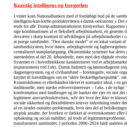
Kunstig intelligens og borgerløn
I vinter kom Nationalbanken med et foreløbigt bud på de sam
intelligens-kan-loefte-produktiviteten-i-dansk-oekonomi ). Det m
trods for alle Trump-administrationens forstyrrelser. Rapporten 
sige kombinationen af et fleksibelt arbejdsmarked, en generøs da
desværre i skarp kontrast til udviklingen på arbejdsmarkedet i c
at præge samfundet. “Den danske model” er en lokal variant af
samfundssystem, hvor staten, arbejdsgiverne og fagbevægelsen i 
centraliseret statsplanlægning. Økonomiske systemer har deres 
størstedelen af det 20. århundrede, men med den digitale revolu
Systemet er i hovedtrækkene karakteriseret ved et arbejdsmarked
(repræsenteret ved f.eks. Dansk Industri) og lønmodtagerne (re
dagpengesystem, og et civilsamfund – foreningsliv, sociale organi
knyttet til forestillingen om en “aktiv beskæftigelsespolitik”, me
Konstruktionen er efterhånden blevet et normativt ideal, i en g
traditionelle, men stærke erhvervsinteresser – f.eks. i de nyli
konfrontation med landbruget og de banker der ejer en stor del 
legitimere ansvarsfraskrivelsen, selv der hvor der ikke er klass
sociale sikkerhed og fleksibiliteten kræver indordning under de
af en insider-outsider-problematik, hvor den del af befolkningen
atypisk ansatte, der hverken er dækket af overenskomster eller 
opbakning og social stabilitet, på trods af legitimitetsprobleme
transformeret samfundet. I perioden 2000–2024 faldt andelen af