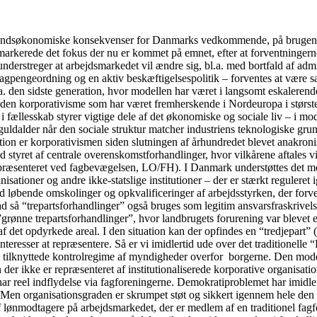
fundsøkonomiske konsekvenser for Danmarks vedkommende, på brugen af 
arkerede det fokus der nu er kommet på emnet, efter at forventningerne i
understreger at arbejdsmarkedet vil ændre sig, bl.a. med bortfald af admi
gpengeordning og en aktiv beskæftigelsespolitik – forventes at være sær
a. den sidste generation, hvor modellen har været i langsomt eskalerende
 den korporativisme som har været fremherskende i Nordeuropa i største
fællesskab styrer vigtige dele af det økonomiske og sociale liv – i mo
guldalder når den sociale struktur matcher industriens teknologiske gru
tion er korporativismen siden slutningen af århundredet blevet anakronis
 styret af centrale overenskomstforhandlinger, hvor vilkårene aftales v
præsenteret ved fagbevægelsen, LO/FH). I Danmark understøttes det med
sationer og andre ikke-statslige institutioner – der er stærkt reguleret 
d løbende omskolinger og opkvalificeringer af arbejdsstyrken, der forventes
rad så “trepartsforhandlinger” også bruges som legitim ansvarsfraskrivel
ge ”grønne trepartsforhandlinger”, hvor landbrugets forurening var bleve
af det opdyrkede areal. I den situation kan der opfindes en “tredjepart
einteresser at repræsentere. Så er vi imidlertid ude over det traditione
t tilknyttede kontrolregime af myndigheder overfor borgerne. Den model
 der ikke er repræsenteret af institutionaliserede korporative organisati
har reel indflydelse via fagforeningerne. Demokratiproblemet har imidler
t. Men organisationsgraden er skrumpet støt og sikkert igennem hele den 
 lønmodtagere på arbejdsmarkedet, der er medlem af en traditionel fagf