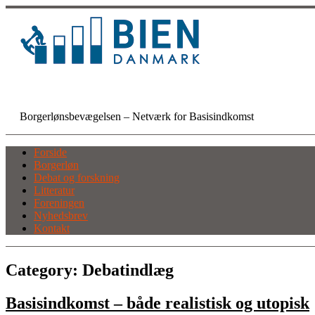
Skip
to
content
BIEN Danmark
Borgerlønsbevægelsen – Netværk for Basisindkomst
Forside
Borgerløn
Debat og forskning
Litteratur
Foreningen
Nyhedsbrev
Kontakt
Category:
Debatindlæg
Basisindkomst – både realistisk og utopisk