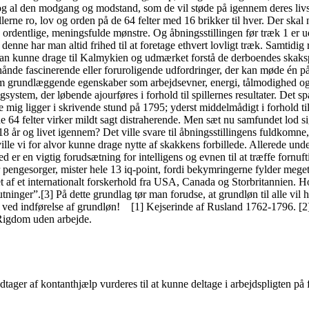
og al den modgang og modstand, som de vil støde på igennem deres livsl
llerne ro, lov og orden på de 64 felter med 16 brikker til hver. Der ska
1 ordentlige, meningsfulde mønstre. Og åbningsstillingen før træk 1 er 
nne har man altid frihed til at foretage ethvert lovligt træk. Samtidig
m; man kunne drage til Kalmykien og udmærket forstå de derboendes ska
ånde fascinerende eller foruroligende udfordringer, der kan møde én på l
som grundlæggende egenskaber som arbejdsevner, energi, tålmodighed og f
tingsystem, der løbende ajourføres i forhold til spillernes resultater. D
ig ligger i skrivende stund på 1795; yderst middelmådigt i forhold til,
de 64 felter virker mildt sagt distraherende. Men sæt nu samfundet lod
 år og livet igennem? Det ville svare til åbningsstillingens fuldkomne
ville vi for alvor kunne drage nytte af skakkens forbillede. Allerede u
er en vigtig forudsætning for intelligens og evnen til at træffe fornuft
r, mister hele 13 iq-point, fordi bekymringerne fylder meget for 
t af et internationalt forskerhold fra USA, Canada og Storbritannien. Hol
lutninger”.[3] På dette grundlag tør man forudse, at grundløn til alle vi
t ved indførelse af grundløn! [1] Kejserinde af Rusland 1762-1796. [2]
 Rigdom uden arbejde.
ager af kontanthjælp vurderes til at kunne deltage i arbejdspligten på f