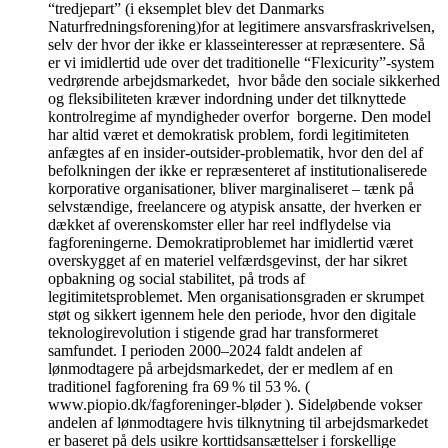
“tredjepart” (i eksemplet blev det Danmarks
Naturfredningsforening)for at legitimere ansvarsfraskrivelsen,
selv der hvor der ikke er klasseinteresser at repræsentere. Så
er vi imidlertid ude over det traditionelle “Flexicurity”-system
vedrørende arbejdsmarkedet, hvor både den sociale sikkerhed
og fleksibiliteten kræver indordning under det tilknyttede
kontrolregime af myndigheder overfor borgerne. Den model
har altid været et demokratisk problem, fordi legitimiteten
anfægtes af en insider-outsider-problematik, hvor den del af
befolkningen der ikke er repræsenteret af institutionaliserede
korporative organisationer, bliver marginaliseret – tænk på
selvstændige, freelancere og atypisk ansatte, der hverken er
dækket af overenskomster eller har reel indflydelse via
fagforeningerne. Demokratiproblemet har imidlertid været
overskygget af en materiel velfærdsgevinst, der har sikret
opbakning og social stabilitet, på trods af
legitimitetsproblemet. Men organisationsgraden er skrumpet
støt og sikkert igennem hele den periode, hvor den digitale
teknologirevolution i stigende grad har transformeret
samfundet. I perioden 2000–2024 faldt andelen af
lønmodtagere på arbejdsmarkedet, der er medlem af en
traditionel fagforening fra 69 % til 53 %. (
www.piopio.dk/fagforeninger-bløder ). Sideløbende vokser
andelen af lønmodtagere hvis tilknytning til arbejdsmarkedet
er baseret på dels usikre korttidsansættelser i forskellige