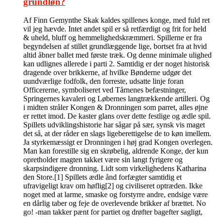
grundløn?
Af Finn Gemynthe Skak kaldes spillenes konge, med fuld ret
vil jeg hævde. Intet andet spil er så retfærdigt og frit for held
& uheld, bluff og hemmelighedskræmmeri. Spillerne er fra
begyndelsen af stillet grundlæggende lige, bortset fra at hvid
altid åbner ballet med første træk. Og denne minimale ulighed
kan udlignes allerede i parti 2. Samtidig er der noget historisk
dragende over brikkerne, af hvilke Bønderne udgør det
uundværlige fodfolk, den forreste, udsatte linje foran
Officererne, symboliseret ved Tårnenes befæstninger,
Springernes kavaleri og Løbernes langtrækkende artilleri. Og
i midten stråler Kongen & Dronningen som parret, alles øjne
er rettet imod. De kaster glans over dette festlige og ædle spil.
Spillets udviklingshistorie har sågar på sær, synsk vis maget
det så, at der råder en slags ligeberettigelse de to køn imellem.
Ja styrkemæssigt er Dronningen i høj grad Kongen overlegen.
Man kan forestille sig en skrøbelig, aldrende Konge, der kun
opretholder magten takket være sin langt fyrigere og
skarpsindigere dronning. Lidt som virkelighedens Katharina
den Store.[1] Spillets ædle ånd forfægter samtidig et
ufravigeligt krav om høflig[2] og civiliseret optræden. Ikke
noget med at larme, smaske og forstyrre andre, endsige være
en dårlig taber og feje de overlevende brikker af brættet. No
go! -man takker pænt for partiet og drøfter bagefter sagligt,