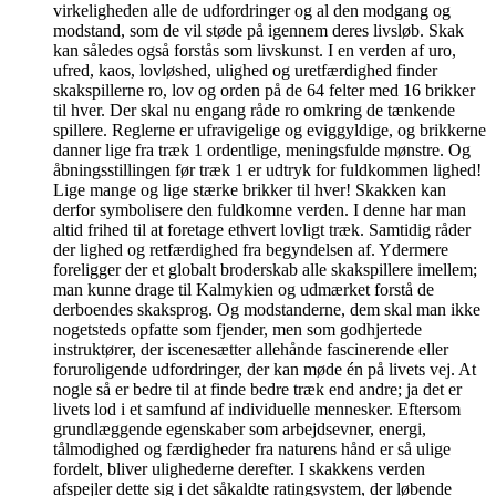
virkeligheden alle de udfordringer og al den modgang og
modstand, som de vil støde på igennem deres livsløb. Skak
kan således også forstås som livskunst. I en verden af uro,
ufred, kaos, lovløshed, ulighed og uretfærdighed finder
skakspillerne ro, lov og orden på de 64 felter med 16 brikker
til hver. Der skal nu engang råde ro omkring de tænkende
spillere. Reglerne er ufravigelige og eviggyldige, og brikkerne
danner lige fra træk 1 ordentlige, meningsfulde mønstre. Og
åbningsstillingen før træk 1 er udtryk for fuldkommen lighed!
Lige mange og lige stærke brikker til hver! Skakken kan
derfor symbolisere den fuldkomne verden. I denne har man
altid frihed til at foretage ethvert lovligt træk. Samtidig råder
der lighed og retfærdighed fra begyndelsen af. Ydermere
foreligger der et globalt broderskab alle skakspillere imellem;
man kunne drage til Kalmykien og udmærket forstå de
derboendes skaksprog. Og modstanderne, dem skal man ikke
nogetsteds opfatte som fjender, men som godhjertede
instruktører, der iscenesætter allehånde fascinerende eller
foruroligende udfordringer, der kan møde én på livets vej. At
nogle så er bedre til at finde bedre træk end andre; ja det er
livets lod i et samfund af individuelle mennesker. Eftersom
grundlæggende egenskaber som arbejdsevner, energi,
tålmodighed og færdigheder fra naturens hånd er så ulige
fordelt, bliver ulighederne derefter. I skakkens verden
afspejler dette sig i det såkaldte ratingsystem, der løbende