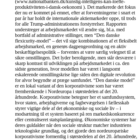
(www.nationalbanken.dk/kunstig-intelligens-kan-loefte-
produktiviteten-i-dansk-oekonomi ). Det markerede det fokus
der nu er kommet på emnet, efter at forventningerne i snart et
par år har holdt de internationale aktiemarkeder oppe, til trods
for alle Trump-administrationens forstyrrelser. Rapporten
understreger at arbejdsmarkedet vil ændre sig, bl.a. med
bortfald af administrative stillinger, men “Den danske
flexicurity-model” – det vil sige kombinationen af et fleksibelt
arbejdsmarked, en generøs dagpengeordning og en aktiv
beskæftigelsespolitik – forventes at være særlig velegnet til at
sikre omstillingen. Det lyder beroligende, men står desværre i
skarp kontrast til udviklingen på arbejdsmarkedet i ca. den
sidste generation, hvor modellen har været i langsomt
eskalerende omstillingskrise lige siden den digitale revolution
for alvor begyndte at præge samfundet. “Den danske model”
er en lokal variant af den korporativisme som har været
fremherskende i Nordeuropa i størstedelen af det 20.
århundrede. Korporativisme betegner her et samfundssystem,
hvor staten, arbejdsgiverne og fagbevægelsen i fællesskab
styrer vigtige dele af det økonomiske og sociale liv – i
modsætning til et system baseret på ren markedskonkurrence
eller centraliseret statsplanlægning. Økonomiske systemer har
deres guldalder når den sociale struktur matcher industriens
teknologiske grundlag, og det gjorde den nordeuropæiske
korporativisme formentlig i størstedelen af det 20. århundrede,