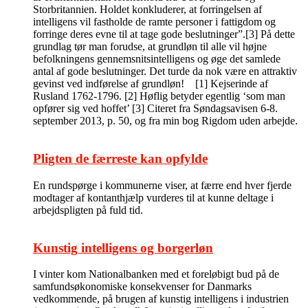
Storbritannien. Holdet konkluderer, at forringelsen af
intelligens vil fastholde de ramte personer i fattigdom og
forringe deres evne til at tage gode beslutninger”.[3] På dette
grundlag tør man forudse, at grundløn til alle vil højne
befolkningens gennemsnitsintelligens og øge det samlede
antal af gode beslutninger. Det turde da nok være en attraktiv
gevinst ved indførelse af grundløn! [1] Kejserinde af
Rusland 1762-1796. [2] Høflig betyder egentlig ‘som man
opfører sig ved hoffet’ [3] Citeret fra Søndagsavisen 6-8.
september 2013, p. 50, og fra min bog Rigdom uden arbejde.
Pligten de færreste kan opfylde
En rundspørge i kommunerne viser, at færre end hver fjerde
modtager af kontanthjælp vurderes til at kunne deltage i
arbejdspligten på fuld tid.
Kunstig intelligens og borgerløn
I vinter kom Nationalbanken med et foreløbigt bud på de
samfundsøkonomiske konsekvenser for Danmarks
vedkommende, på brugen af kunstig intelligens i industrien