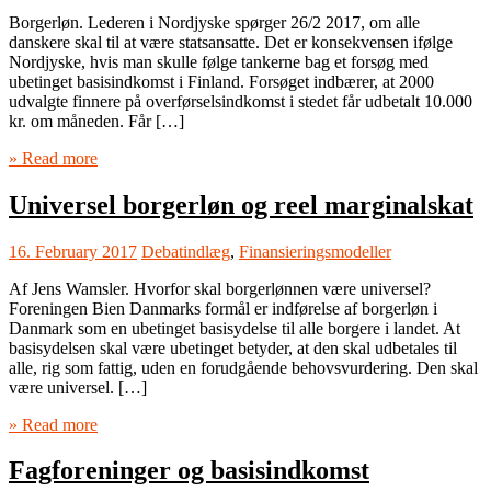
Borgerløn. Lederen i Nordjyske spørger 26/2 2017, om alle
danskere skal til at være statsansatte. Det er konsekvensen ifølge
Nordjyske, hvis man skulle følge tankerne bag et forsøg med
ubetinget basisindkomst i Finland. Forsøget indbærer, at 2000
udvalgte finnere på overførselsindkomst i stedet får udbetalt 10.000
kr. om måneden. Får […]
» Read more
Universel borgerløn og reel marginalskat
16. February 2017
Debatindlæg
,
Finansieringsmodeller
Af Jens Wamsler. Hvorfor skal borgerlønnen være universel?
Foreningen Bien Danmarks formål er indførelse af borgerløn i
Danmark som en ubetinget basisydelse til alle borgere i landet. At
basisydelsen skal være ubetinget betyder, at den skal udbetales til
alle, rig som fattig, uden en forudgående behovsvurdering. Den skal
være universel. […]
» Read more
Fagforeninger og basisindkomst