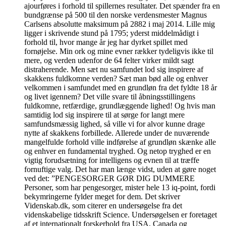
ajourføres i forhold til spillernes resultater. Det spænder fra en
bundgrænse på 500 til den norske verdensmester Magnus
Carlsens absolutte maksimum på 2882 i maj 2014. Lille mig
ligger i skrivende stund på 1795; yderst middelmådigt i
forhold til, hvor mange år jeg har dyrket spillet med
fornøjelse. Min ork og mine evner rækker tydeligvis ikke til
mere, og verden udenfor de 64 felter virker mildt sagt
distraherende. Men sæt nu samfundet lod sig inspirere af
skakkens fuldkomne verden? Sæt man bød alle og enhver
velkommen i samfundet med en grundløn fra det fyldte 18 år
og livet igennem? Det ville svare til åbningsstillingens
fuldkomne, retfærdige, grundlæggende lighed! Og hvis man
samtidig lod sig inspirere til at sørge for langt mere
samfundsmæssig lighed, så ville vi for alvor kunne drage
nytte af skakkens forbillede. Allerede under de nuværende
mangelfulde forhold ville indførelse af grundløn skænke alle
og enhver en fundamental tryghed. Og netop tryghed er en
vigtig forudsætning for intelligens og evnen til at træffe
fornuftige valg. Det har man længe vidst, uden at gøre noget
ved det: ”PENGESORGER GØR DIG DUMMERE
Personer, som har pengesorger, mister hele 13 iq-point, fordi
bekymringerne fylder meget for dem. Det skriver
Videnskab.dk, som citerer en undersøgelse fra det
videnskabelige tidsskrift Science. Undersøgelsen er foretaget
af et internationalt forskerhold fra USA, Canada og