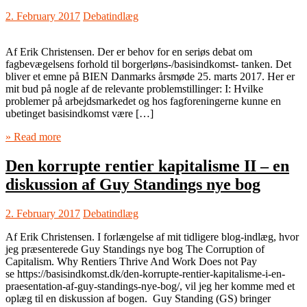
2. February 2017
Debatindlæg
Af Erik Christensen. Der er behov for en seriøs debat om
fagbevægelsens forhold til borgerløns-/basisindkomst- tanken. Det
bliver et emne på BIEN Danmarks årsmøde 25. marts 2017. Her er
mit bud på nogle af de relevante problemstillinger: I: Hvilke
problemer på arbejdsmarkedet og hos fagforeningerne kunne en
ubetinget basisindkomst være […]
» Read more
Den korrupte rentier kapitalisme II – en
diskussion af Guy Standings nye bog
2. February 2017
Debatindlæg
Af Erik Christensen. I forlængelse af mit tidligere blog-indlæg, hvor
jeg præsenterede Guy Standings nye bog The Corruption of
Capitalism. Why Rentiers Thrive And Work Does not Pay
se https://basisindkomst.dk/den-korrupte-rentier-kapitalisme-i-en-
praesentation-af-guy-standings-nye-bog/, vil jeg her komme med et
oplæg til en diskussion af bogen. Guy Standing (GS) bringer