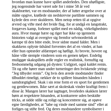
hvordan man kunne have spillet anderledes. Den uhøfligste,
jeg nogensinde har været ude for i mine 58 år ved
skakbrættet, var en modstander, der af lutter ærgrelse over at
måtte opgive, krøllede sin nedskrevne partiliste sammen og
kylede den over skulderen. Men netop retten til at opgive
ævred og vifte med det hvide flag, for at undgå en langstrakt,
forgæves kamp, forlener spillet med en nådig, virkelighedstro
aura. Hvor mange hære og riger har ikke op igennem
historien valgt at overgive sig fremfor selvmorderisk at
kæmpe til den bitre ende, hvor sidste mand falder. Men i
skakkens oplyste tidsånd forventes det af en vinder, at han
eller hun optræder afdæmpet og høfligt. At brovte, hovere og
håne ville stemple vinderen som en gemen tølper. Endelig
muliggør skakspillets ædle regler en realistisk, fornuftig og
fredsommelig udgang på dysten: Uafgjort, også kaldet remis.
Tit og ofte hører man under turneringer den hviskende ytring:
”Jeg tilbyder remis”. Og hvis den ærede modstander finder
tilbuddet rimeligt, rækker de to spillere hinanden hånden i
samdrægtighed. Skak i sin rene form er en sport for gentlemen
og gentlewomen. Ikke sært at skoleskak vinder kraftigt frem i
disse år. Mangen lærer har iagttaget, hvorledes skakken lærer
børn at respektere hinanden, at konkurrere uden beskidte
tricks, at sidde stille og roligt og koncentrere sig, at opøve
egne færdigheder, at ”tabe og vinde med samme sind” eller at
forliges og stifte fred. Og deres modstandere symboliserer i