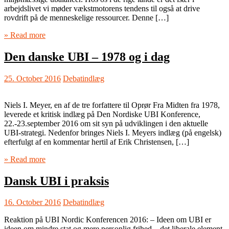
arbejdslivet vi møder vækstmotorens tendens til også at drive
rovdrift på de menneskelige ressourcer. Denne […]
» Read more
Den danske UBI – 1978 og i dag
25. October 2016
Debatindlæg
Niels I. Meyer, en af de tre forfattere til Oprør Fra Midten fra 1978,
leverede et kritisk indlæg på Den Nordiske UBI Konference,
22.-23.september 2016 om sit syn på udviklingen i den aktuelle
UBI-strategi. Nedenfor bringes Niels I. Meyers indlæg (på engelsk)
efterfulgt af en kommentar hertil af Erik Christensen, […]
» Read more
Dansk UBI i praksis
16. October 2016
Debatindlæg
Reaktion på UBI Nordic Konferencen 2016: – Ideen om UBI er
ideen om mindre stat og mere personlig frihed – det liberale element.