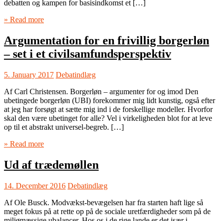
debatten og kampen for basisindkomst et […]
» Read more
Argumentation for en frivillig borgerløn
– set i et civilsamfundsperspektiv
5. January 2017
Debatindlæg
Af Carl Christensen. Borgerløn – argumenter for og imod Den
ubetingede borgerløn (UBI) forekommer mig lidt kunstig, også efter
at jeg har forsøgt at sætte mig ind i de forskellige modeller. Hvorfor
skal den være ubetinget for alle? Vel i virkeligheden blot for at leve
op til et abstrakt universel-begreb. […]
» Read more
Ud af trædemøllen
14. December 2016
Debatindlæg
Af Ole Busck. Modvækst-bevægelsen har fra starten haft lige så
meget fokus på at rette op på de sociale uretfærdigheder som på de
miljømæssige ubalancer. Hos os i de rige lande er det især i