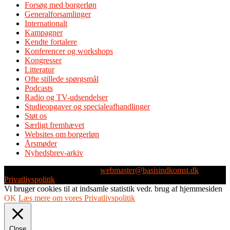
Forsøg med borgerløn
Generalforsamlinger
Internationalt
Kampagner
Kendte fortalere
Konferencer og workshops
Kongresser
Litteratur
Ofte stillede spørgsmål
Podcasts
Radio og TV-udsendelser
Studieopgaver og specialeafhandlinger
Støt os
Særligt fremhævet
Websites om borgerløn
Årsmøder
Nyhedsbrev-arkiv
Webmaster: Michael Husen -
webmaster@basisindkomst.dk
-
Privatlivspolitik
Vi bruger cookies til at indsamle statistik vedr. brug af hjemmesiden
OK
Læs mere om vores Privatlivspolitik
Close