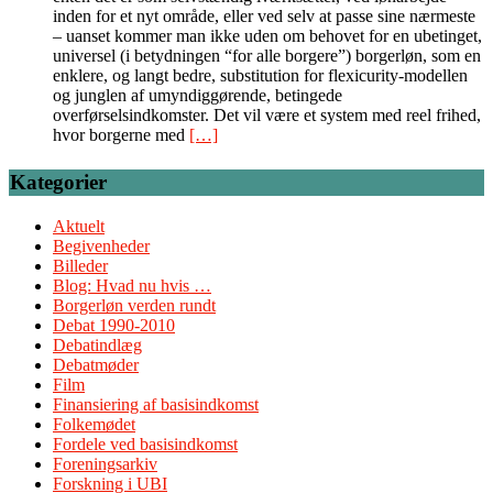
inden for et nyt område, eller ved selv at passe sine nærmeste
– uanset kommer man ikke uden om behovet for en ubetinget,
universel (i betydningen “for alle borgere”) borgerløn, som en
enklere, og langt bedre, substitution for flexicurity-modellen
og junglen af umyndiggørende, betingede
overførselsindkomster. Det vil være et system med reel frihed,
hvor borgerne med
[…]
Kategorier
Aktuelt
Begivenheder
Billeder
Blog: Hvad nu hvis …
Borgerløn verden rundt
Debat 1990-2010
Debatindlæg
Debatmøder
Film
Finansiering af basisindkomst
Folkemødet
Fordele ved basisindkomst
Foreningsarkiv
Forskning i UBI