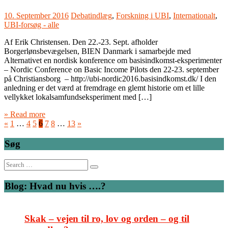
10. September 2016
Debatindlæg
,
Forskning i UBI
,
Internationalt
,
UBI-forsøg - alle
Af Erik Christensen. Den 22.-23. Sept. afholder
Borgerlønsbevægelsen, BIEN Danmark i samarbejde med
Alternativet en nordisk konference om basisindkomst-eksperimenter
– Nordic Conference on Basic Income Pilots den 22-23. september
på Christiansborg – http://ubi-nordic2016.basisindkomst.dk/ I den
anledning er det værd at fremdrage en glemt historie om et lille
vellykket lokalsamfundseksperiment med […]
» Read more
«
1
…
4
5
6
7
8
…
13
»
Søg
Search
for:
Blog: Hvad nu hvis ….?
Skak – vejen til ro, lov og orden – og til