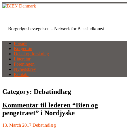
Skip
to
content
BIEN Danmark
Borgerlønsbevægelsen – Netværk for Basisindkomst
Forside
Borgerløn
Debat og forskning
Litteratur
Foreningen
Nyhedsbrev
Kontakt
Category:
Debatindlæg
Kommentar til lederen “Bien og
pengetræet” i Nordjyske
13. March 2017
Debatindlæg