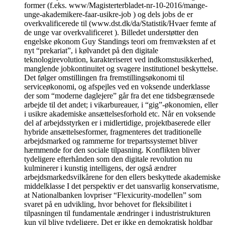
former (f.eks. www/Magisterterbladet-nr-10-2016/mange-
unge-akademikere-faar-usikre-job ) og dels jobs de er
overkvalificerede til (www.dst.dk/da/Statistik/Hvaer femte af
de unge var overkvalificeret ). Billedet understøtter den
engelske økonom Guy Standings teori om fremvæksten af et
nyt “prekariat”, i kølvandet på den digitale
teknologirevolution, karakteriseret ved indkomstusikkerhed,
manglende jobkontinuitet og svagere institutionel beskyttelse.
Det følger omstillingen fra fremstillingsøkonomi til
serviceøkonomi, og afspejles ved en voksende underklasse
der som “moderne daglejere” går fra det ene tidsbegrænsede
arbejde til det andet; i vikarbureauer, i “gig”-økonomien, eller
i usikre akademiske ansættelsesforhold etc. Når en voksende
del af arbejdsstyrken er i midlertidige, projektbaserede eller
hybride ansættelsesformer, fragmenteres det traditionelle
arbejdsmarked og rammerne for trepartssystemet bliver
hæmmende for den sociale tilpasning. Konflikten bliver
tydeligere efterhånden som den digitale revolution nu
kulminerer i kunstig intelligens, der også ændrer
arbejdsmarkedsvilkårene for den ellers beskyttede akademiske
middelklasse I det perspektiv er det uansvarlig konservatisme,
at Nationalbanken lovpriser “Flexicurity-modellen” som
svaret på en udvikling, hvor behovet for fleksibilitet i
tilpasningen til fundamentale ændringer i industristrukturen
kun vil blive tydeligere. Det er ikke en demokratisk holdbar