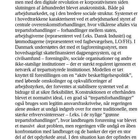
men med den digitale revolution er korporativismen siden
slutningen af århundredet blevet anakronistisk. Både på
arbejdsmarkedet, og i den bredere sociale struktur. Systemet er
i hovedtrækkene karakteriseret ved et arbejdsmarked styret af
centrale overenskomstforhandlinger, hvor vilkårene aftales via
trepartsforhandlinger – forhandlinger mellem staten,
arbejdsgiverne (repræsenteret ved f.eks. Dansk Industri) og
lønmodtagerne (repræsenteret ved fagbevægelsen, LO/FH). I
Danmark understøttes det med et fagforeningsstyret, men
hovedsageligt skattefinansieret dagpengesystem, og et
civilsamfund – foreningsliv, sociale organisationer og andre
ikke-statslige institutioner – der er stærkt reguleret igennem et
netværk af trepartsstyrede institutioner. Modellen er tæt
knyttet til forestillingen om en “aktiv beskæftigelsespolitik”,
med løbende omskolinger og opkvalificeringer af
arbejdsstyrken, der forventes at stabilisere systemet ved at
bidrage til at sikre fleksibilitet. Konstruktionen er efterhånden
blevet et normativt ideal, i en grad så “trepartsforhandlinger”
også bruges som legitim ansvarsfraskrivelse, når regeringen
alene ønsker at undgå indgreb over for mere traditionelle, men
stærke erhvervsinteresser – f.eks. i de nylige ”grønne
trepartsforhandlinger”, hvor landbrugets forurening var blevet
et massivt akut problem, men regeringen ville undgå en åben
konfrontation med landbruget og de banker der ejer en stor
del af det opdyrkede areal. I den situation kan der opfindes en