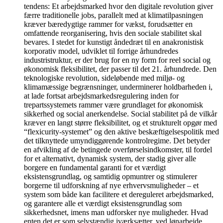
tendens: Et arbejdsmarked hvor den digitale revolution giver
færre traditionelle jobs, parallelt med at klimatilpasningen
kræver bæredygtige rammer for vækst, forudsætter en
omfattende reorganisering, hvis den sociale stabilitet skal
bevares. I stedet for kunstigt åndedræt til en anakronistisk
korporativ model, udviklet til forrige århundredes
industristruktur, er der brug for en ny form for reel social og
økonomisk fleksibilitet, der passer til det 21. århundrede. Den
teknologiske revolution, sideløbende med miljø- og
klimamæssige begrænsninger, underminerer holdbarheden i,
at lade fortsat arbejdsmarkedsregulering inden for
trepartssystemets rammer være grundlaget for økonomisk
sikkerhed og social anerkendelse. Social stabilitet på de vilkår
kræver en langt større fleksibilitet, og et strukturelt opgør med
“flexicurity-systemet” og den aktive beskæftigelsespolitik med
det tilknyttede umyndiggørende kontrolregime. Det betyder
en afvikling af de betingede overførselsindkomster, til fordel
for et alternativt, dynamisk system, der stadig giver alle
borgere en fundamental garanti for et værdigt
eksistensgrundlag, og samtidig opmuntrer og stimulerer
borgerne til udforskning af nye erhvervsmuligheder – et
system som både kan facilitere et dereguleret arbejdsmarked,
og garantere alle et værdigt eksistensgrundlag som
sikkerhedsnet, imens man udforsker nye muligheder. Hvad
enten det er som selvstændig iværksætter, ved lønarbejde