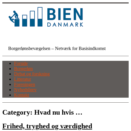
Skip
to
content
BIEN Danmark
Borgerlønsbevægelsen – Netværk for Basisindkomst
Forside
Borgerløn
Debat og forskning
Litteratur
Foreningen
Nyhedsbrev
Kontakt
Category:
Hvad nu hvis …
Frihed, tryghed og værdighed