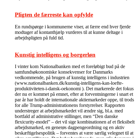
Pligten de færreste kan opfylde
En rundspørge i kommunerne viser, at færre end hver fjerde
modtager af kontanthjælp vurderes til at kunne deltage i
arbejdspligten på fuld tid.
Kunstig intelligens og borgerløn
I vinter kom Nationalbanken med et foreløbigt bud på de
samfundsøkonomiske konsekvenser for Danmarks
vedkommende, på brugen af kunstig intelligens i industrien
(www.nationalbanken.dk/kunstig-intelligens-kan-loefte-
produktiviteten-i-dansk-oekonomi ). Det markerede det fokus
der nu er kommet på emnet, efter at forventningerne i snart et
par år har holdt de internationale aktiemarkeder oppe, til trods
for alle Trump-administrationens forstyrrelser. Rapporten
understreger at arbejdsmarkedet vil ændre sig, bl.a. med
bortfald af administrative stillinger, men “Den danske
flexicurity-model” – det vil sige kombinationen af et fleksibelt
arbejdsmarked, en generøs dagpengeordning og en aktiv
beskæftigelsespolitik – forventes at være særlig velegnet til at