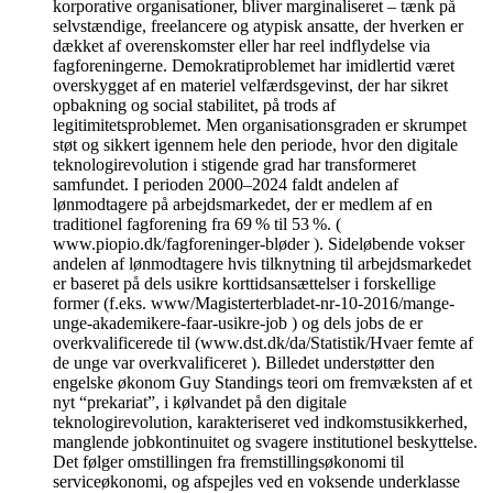
korporative organisationer, bliver marginaliseret – tænk på
selvstændige, freelancere og atypisk ansatte, der hverken er
dækket af overenskomster eller har reel indflydelse via
fagforeningerne. Demokratiproblemet har imidlertid været
overskygget af en materiel velfærdsgevinst, der har sikret
opbakning og social stabilitet, på trods af
legitimitetsproblemet. Men organisationsgraden er skrumpet
støt og sikkert igennem hele den periode, hvor den digitale
teknologirevolution i stigende grad har transformeret
samfundet. I perioden 2000–2024 faldt andelen af
lønmodtagere på arbejdsmarkedet, der er medlem af en
traditionel fagforening fra 69 % til 53 %. (
www.piopio.dk/fagforeninger-bløder ). Sideløbende vokser
andelen af lønmodtagere hvis tilknytning til arbejdsmarkedet
er baseret på dels usikre korttidsansættelser i forskellige
former (f.eks. www/Magisterterbladet-nr-10-2016/mange-
unge-akademikere-faar-usikre-job ) og dels jobs de er
overkvalificerede til (www.dst.dk/da/Statistik/Hvaer femte af
de unge var overkvalificeret ). Billedet understøtter den
engelske økonom Guy Standings teori om fremvæksten af et
nyt “prekariat”, i kølvandet på den digitale
teknologirevolution, karakteriseret ved indkomstusikkerhed,
manglende jobkontinuitet og svagere institutionel beskyttelse.
Det følger omstillingen fra fremstillingsøkonomi til
serviceøkonomi, og afspejles ved en voksende underklasse