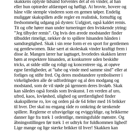
skakkens oplyste tidsånd forventes det af en vinder, at han
eller hun optræder afdæmpet og høfligt. At brovte, hovere og
håne ville stemple vinderen som en gemen tølper. Endelig
muliggør skakspillets ædle regler en realistisk, fornuftig og
fredsommelig udgang på dysten: Uafgjort, også kaldet remis.
Tit og ofte hører man under turneringer den hviskende ytring:
”Jeg tilbyder remis”. Og hvis den ærede modstander finder
tilbuddet rimeligt, rækker de to spillere hinanden hånden i
samdrægtighed. Skak i sin rene form er en sport for gentlemen
og gentlewomen. Ikke sært at skoleskak vinder kraftigt frem i
disse år. Mangen lærer har iagttaget, hvorledes skakken lærer
børn at respektere hinanden, at konkurrere uden beskidte
tricks, at sidde stille og roligt og koncentrere sig, at opøve
egne færdigheder, at ”tabe og vinde med samme sind” eller at
forliges og stifte fred. Og deres modstandere symboliserer i
virkeligheden alle de udfordringer og al den modgang og
modstand, som de vil støde på igennem deres livsløb. Skak
kan således også forstås som livskunst. I en verden af uro,
ufred, kaos, lovløshed, ulighed og uretfærdighed finder
skakspillerne ro, lov og orden på de 64 felter med 16 brikker
til hver. Der skal nu engang råde ro omkring de tænkende
spillere. Reglerne er ufravigelige og eviggyldige, og brikkerne
danner lige fra træk 1 ordentlige, meningsfulde mønstre. Og
åbningsstillingen før træk 1 er udtryk for fuldkommen lighed!
Lige mange og lige stærke brikker til hver! Skakken kan