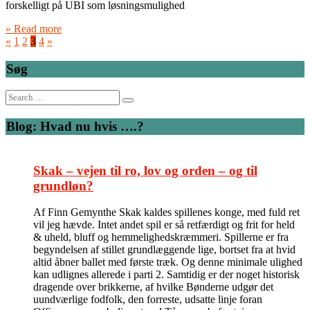
forskelligt på UBI som løsningsmulighed
» Read more
«
1
2
3
4
»
Søg
Search
for:
Blog: Hvad nu hvis ….?
Skak – vejen til ro, lov og orden – og til
grundløn?
Af Finn Gemynthe Skak kaldes spillenes konge, med fuld ret
vil jeg hævde. Intet andet spil er så retfærdigt og frit for held
& uheld, bluff og hemmelighedskræmmeri. Spillerne er fra
begyndelsen af stillet grundlæggende lige, bortset fra at hvid
altid åbner ballet med første træk. Og denne minimale ulighed
kan udlignes allerede i parti 2. Samtidig er der noget historisk
dragende over brikkerne, af hvilke Bønderne udgør det
uundværlige fodfolk, den forreste, udsatte linje foran