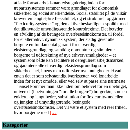
at lade fortsat arbejdsmarkedsregulering inden for
trepartssystemets rammer være grundlaget for økonomisk
sikkerhed og social anerkendelse. Social stabilitet på de vilkår
kræver en langt større fleksibilitet, og et strukturelt opgør med
“flexicurity-systemet” og den aktive beskæftigelsespolitik med
det tilknyttede umyndiggørende kontrolregime. Det betyder
en afvikling af de betingede overførselsindkomster, til fordel
for et alternativt, dynamisk system, der stadig giver alle
borgere en fundamental garanti for et værdigt
eksistensgrundlag, og samtidig opmuntrer og stimulerer
borgerne til udforskning af nye erhvervsmuligheder – et
system som både kan facilitere et dereguleret arbejdsmarked,
og garantere alle et værdigt eksistensgrundlag som
sikkerhedsnet, imens man udforsker nye muligheder. Hvad
enten det er som selvstændig iværksætter, ved lønarbejde
inden for et nyt område, eller ved selv at passe sine nærmeste
– uanset kommer man ikke uden om behovet for en ubetinget,
universel (i betydningen “for alle borgere”) borgerløn, som en
enklere, og langt bedre, substitution for flexicurity-modellen
og junglen af umyndiggørende, betingede
overførselsindkomster. Det vil være et system med reel frihed,
hvor borgerne med
[…]
Kategorier