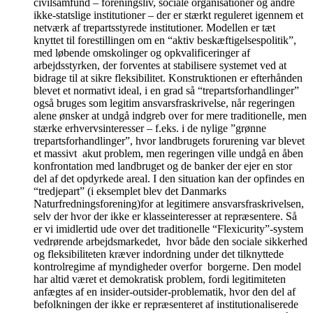
civilsamfund – foreningsliv, sociale organisationer og andre
ikke-statslige institutioner – der er stærkt reguleret igennem et
netværk af trepartsstyrede institutioner. Modellen er tæt
knyttet til forestillingen om en “aktiv beskæftigelsespolitik”,
med løbende omskolinger og opkvalificeringer af
arbejdsstyrken, der forventes at stabilisere systemet ved at
bidrage til at sikre fleksibilitet. Konstruktionen er efterhånden
blevet et normativt ideal, i en grad så “trepartsforhandlinger”
også bruges som legitim ansvarsfraskrivelse, når regeringen
alene ønsker at undgå indgreb over for mere traditionelle, men
stærke erhvervsinteresser – f.eks. i de nylige ”grønne
trepartsforhandlinger”, hvor landbrugets forurening var blevet
et massivt akut problem, men regeringen ville undgå en åben
konfrontation med landbruget og de banker der ejer en stor
del af det opdyrkede areal. I den situation kan der opfindes en
“tredjepart” (i eksemplet blev det Danmarks
Naturfredningsforening)for at legitimere ansvarsfraskrivelsen,
selv der hvor der ikke er klasseinteresser at repræsentere. Så
er vi imidlertid ude over det traditionelle “Flexicurity”-system
vedrørende arbejdsmarkedet, hvor både den sociale sikkerhed
og fleksibiliteten kræver indordning under det tilknyttede
kontrolregime af myndigheder overfor borgerne. Den model
har altid været et demokratisk problem, fordi legitimiteten
anfægtes af en insider-outsider-problematik, hvor den del af
befolkningen der ikke er repræsenteret af institutionaliserede