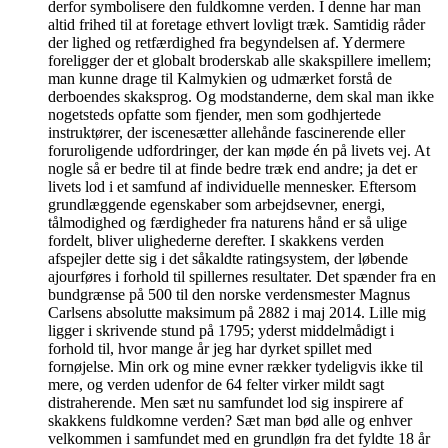
derfor symbolisere den fuldkomne verden. I denne har man
altid frihed til at foretage ethvert lovligt træk. Samtidig råder
der lighed og retfærdighed fra begyndelsen af. Ydermere
foreligger der et globalt broderskab alle skakspillere imellem;
man kunne drage til Kalmykien og udmærket forstå de
derboendes skaksprog. Og modstanderne, dem skal man ikke
nogetsteds opfatte som fjender, men som godhjertede
instruktører, der iscenesætter allehånde fascinerende eller
foruroligende udfordringer, der kan møde én på livets vej. At
nogle så er bedre til at finde bedre træk end andre; ja det er
livets lod i et samfund af individuelle mennesker. Eftersom
grundlæggende egenskaber som arbejdsevner, energi,
tålmodighed og færdigheder fra naturens hånd er så ulige
fordelt, bliver ulighederne derefter. I skakkens verden
afspejler dette sig i det såkaldte ratingsystem, der løbende
ajourføres i forhold til spillernes resultater. Det spænder fra en
bundgrænse på 500 til den norske verdensmester Magnus
Carlsens absolutte maksimum på 2882 i maj 2014. Lille mig
ligger i skrivende stund på 1795; yderst middelmådigt i
forhold til, hvor mange år jeg har dyrket spillet med
fornøjelse. Min ork og mine evner rækker tydeligvis ikke til
mere, og verden udenfor de 64 felter virker mildt sagt
distraherende. Men sæt nu samfundet lod sig inspirere af
skakkens fuldkomne verden? Sæt man bød alle og enhver
velkommen i samfundet med en grundløn fra det fyldte 18 år