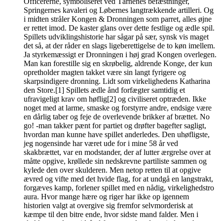
Officererne, symboliseret ved Tårnenes befæstninger,
Springernes kavaleri og Løbernes langtrækkende artilleri. Og
i midten stråler Kongen & Dronningen som parret, alles øjne
er rettet imod. De kaster glans over dette festlige og ædle spil.
Spillets udviklingshistorie har sågar på sær, synsk vis maget
det så, at der råder en slags ligeberettigelse de to køn imellem.
Ja styrkemæssigt er Dronningen i høj grad Kongen overlegen.
Man kan forestille sig en skrøbelig, aldrende Konge, der kun
opretholder magten takket være sin langt fyrigere og
skarpsindigere dronning. Lidt som virkelighedens Katharina
den Store.[1] Spillets ædle ånd forfægter samtidig et
ufravigeligt krav om høflig[2] og civiliseret optræden. Ikke
noget med at larme, smaske og forstyrre andre, endsige være
en dårlig taber og feje de overlevende brikker af brættet. No
go! -man takker pænt for partiet og drøfter bagefter sagligt,
hvordan man kunne have spillet anderledes. Den uhøfligste,
jeg nogensinde har været ude for i mine 58 år ved
skakbrættet, var en modstander, der af lutter ærgrelse over at
måtte opgive, krøllede sin nedskrevne partiliste sammen og
kylede den over skulderen. Men netop retten til at opgive
ævred og vifte med det hvide flag, for at undgå en langstrakt,
forgæves kamp, forlener spillet med en nådig, virkelighedstro
aura. Hvor mange hære og riger har ikke op igennem
historien valgt at overgive sig fremfor selvmorderisk at
kæmpe til den bitre ende, hvor sidste mand falder. Men i