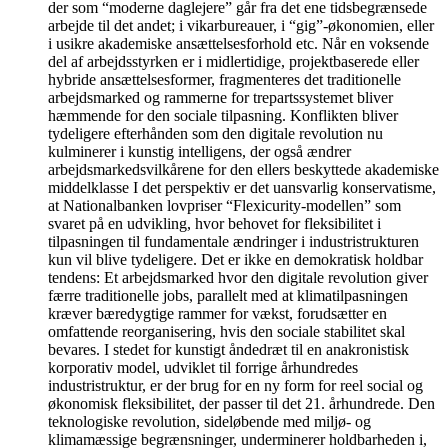
der som “moderne daglejere” går fra det ene tidsbegrænsede
arbejde til det andet; i vikarbureauer, i “gig”-økonomien, eller
i usikre akademiske ansættelsesforhold etc. Når en voksende
del af arbejdsstyrken er i midlertidige, projektbaserede eller
hybride ansættelsesformer, fragmenteres det traditionelle
arbejdsmarked og rammerne for trepartssystemet bliver
hæmmende for den sociale tilpasning. Konflikten bliver
tydeligere efterhånden som den digitale revolution nu
kulminerer i kunstig intelligens, der også ændrer
arbejdsmarkedsvilkårene for den ellers beskyttede akademiske
middelklasse I det perspektiv er det uansvarlig konservatisme,
at Nationalbanken lovpriser “Flexicurity-modellen” som
svaret på en udvikling, hvor behovet for fleksibilitet i
tilpasningen til fundamentale ændringer i industristrukturen
kun vil blive tydeligere. Det er ikke en demokratisk holdbar
tendens: Et arbejdsmarked hvor den digitale revolution giver
færre traditionelle jobs, parallelt med at klimatilpasningen
kræver bæredygtige rammer for vækst, forudsætter en
omfattende reorganisering, hvis den sociale stabilitet skal
bevares. I stedet for kunstigt åndedræt til en anakronistisk
korporativ model, udviklet til forrige århundredes
industristruktur, er der brug for en ny form for reel social og
økonomisk fleksibilitet, der passer til det 21. århundrede. Den
teknologiske revolution, sideløbende med miljø- og
klimamæssige begrænsninger, underminerer holdbarheden i,