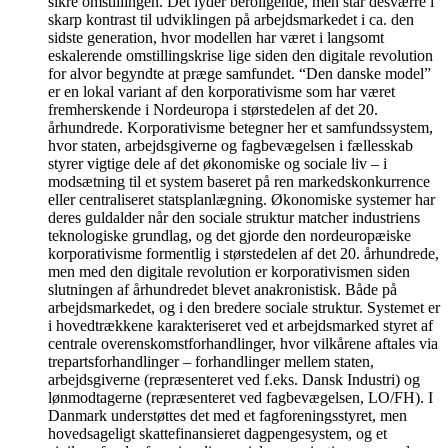
sikre omstillingen. Det lyder beroligende, men står desværre i
skarp kontrast til udviklingen på arbejdsmarkedet i ca. den
sidste generation, hvor modellen har været i langsomt
eskalerende omstillingskrise lige siden den digitale revolution
for alvor begyndte at præge samfundet. “Den danske model”
er en lokal variant af den korporativisme som har været
fremherskende i Nordeuropa i størstedelen af det 20.
århundrede. Korporativisme betegner her et samfundssystem,
hvor staten, arbejdsgiverne og fagbevægelsen i fællesskab
styrer vigtige dele af det økonomiske og sociale liv – i
modsætning til et system baseret på ren markedskonkurrence
eller centraliseret statsplanlægning. Økonomiske systemer har
deres guldalder når den sociale struktur matcher industriens
teknologiske grundlag, og det gjorde den nordeuropæiske
korporativisme formentlig i størstedelen af det 20. århundrede,
men med den digitale revolution er korporativismen siden
slutningen af århundredet blevet anakronistisk. Både på
arbejdsmarkedet, og i den bredere sociale struktur. Systemet er
i hovedtrækkene karakteriseret ved et arbejdsmarked styret af
centrale overenskomstforhandlinger, hvor vilkårene aftales via
trepartsforhandlinger – forhandlinger mellem staten,
arbejdsgiverne (repræsenteret ved f.eks. Dansk Industri) og
lønmodtagerne (repræsenteret ved fagbevægelsen, LO/FH). I
Danmark understøttes det med et fagforeningsstyret, men
hovedsageligt skattefinansieret dagpengesystem, og et