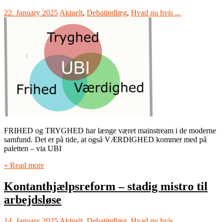
22. January 2025
Aktuelt
,
Debatindlæg
,
Hvad nu hvis ...
FRIHED og TRYGHED har længe været mainstream i de moderne
samfund. Det er på tide, at også VÆRDIGHED kommer med på
paletten – via UBI
» Read more
Kontanthjælpsreform – stadig mistro til
arbejdsløse
14. January 2025
Aktuelt
,
Debatindlæg
,
Hvad nu hvis ...