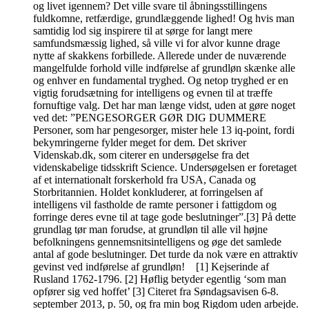
og livet igennem? Det ville svare til åbningsstillingens
fuldkomne, retfærdige, grundlæggende lighed! Og hvis man
samtidig lod sig inspirere til at sørge for langt mere
samfundsmæssig lighed, så ville vi for alvor kunne drage
nytte af skakkens forbillede. Allerede under de nuværende
mangelfulde forhold ville indførelse af grundløn skænke alle
og enhver en fundamental tryghed. Og netop tryghed er en
vigtig forudsætning for intelligens og evnen til at træffe
fornuftige valg. Det har man længe vidst, uden at gøre noget
ved det: ”PENGESORGER GØR DIG DUMMERE
Personer, som har pengesorger, mister hele 13 iq-point, fordi
bekymringerne fylder meget for dem. Det skriver
Videnskab.dk, som citerer en undersøgelse fra det
videnskabelige tidsskrift Science. Undersøgelsen er foretaget
af et internationalt forskerhold fra USA, Canada og
Storbritannien. Holdet konkluderer, at forringelsen af
intelligens vil fastholde de ramte personer i fattigdom og
forringe deres evne til at tage gode beslutninger”.[3] På dette
grundlag tør man forudse, at grundløn til alle vil højne
befolkningens gennemsnitsintelligens og øge det samlede
antal af gode beslutninger. Det turde da nok være en attraktiv
gevinst ved indførelse af grundløn! [1] Kejserinde af
Rusland 1762-1796. [2] Høflig betyder egentlig ‘som man
opfører sig ved hoffet’ [3] Citeret fra Søndagsavisen 6-8.
september 2013, p. 50, og fra min bog Rigdom uden arbejde.