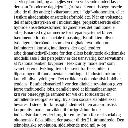
serviceøkonomi, og afspejles ved en voksende underklasse
der som “moderne daglejere” går fra det ene tidsbegrænsede
arbejde til det andet; i vikarbureauer, i “gig”-økonomien, eller
i usikre akademiske ansættelsesforhold etc. Når en voksende
del af arbejdsstyrken er i midlertidige, projektbaserede eller
hybride ansættelsesformer, fragmenteres det traditionelle
arbejdsmarked og rammerne for trepartssystemet bliver
hæmmende for den sociale tilpasning. Konflikten bliver
tydeligere efterhånden som den digitale revolution nu
kulminerer i kunstig intelligens, der også ændrer
arbejdsmarkedsvilkårene for den ellers beskyttede akademiske
middelklasse I det perspektiv er det uansvarlig konservatisme,
at Nationalbanken lovpriser “Flexicurity-modellen” som
svaret på en udvikling, hvor behovet for fleksibilitet i
tilpasningen til fundamentale ændringer i industristrukturen
kun vil blive tydeligere. Det er ikke en demokratisk holdbar
tendens: Et arbejdsmarked hvor den digitale revolution giver
færre traditionelle jobs, parallelt med at klimatilpasningen
kræver bæredygtige rammer for vækst, forudsætter en
omfattende reorganisering, hvis den sociale stabilitet skal
bevares. I stedet for kunstigt åndedræt til en anakronistisk
korporativ model, udviklet til forrige århundredes
industristruktur, er der brug for en ny form for reel social og
økonomisk fleksibilitet, der passer til det 21. århundrede. Den
teknologiske revolution, sideløbende med miljø- og