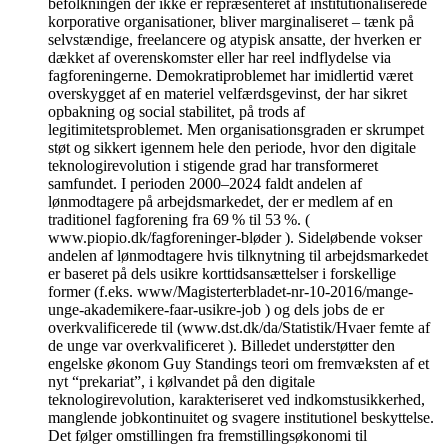
befolkningen der ikke er repræsenteret af institutionaliserede
korporative organisationer, bliver marginaliseret – tænk på
selvstændige, freelancere og atypisk ansatte, der hverken er
dækket af overenskomster eller har reel indflydelse via
fagforeningerne. Demokratiproblemet har imidlertid været
overskygget af en materiel velfærdsgevinst, der har sikret
opbakning og social stabilitet, på trods af
legitimitetsproblemet. Men organisationsgraden er skrumpet
støt og sikkert igennem hele den periode, hvor den digitale
teknologirevolution i stigende grad har transformeret
samfundet. I perioden 2000–2024 faldt andelen af
lønmodtagere på arbejdsmarkedet, der er medlem af en
traditionel fagforening fra 69 % til 53 %. (
www.piopio.dk/fagforeninger-bløder ). Sideløbende vokser
andelen af lønmodtagere hvis tilknytning til arbejdsmarkedet
er baseret på dels usikre korttidsansættelser i forskellige
former (f.eks. www/Magisterterbladet-nr-10-2016/mange-
unge-akademikere-faar-usikre-job ) og dels jobs de er
overkvalificerede til (www.dst.dk/da/Statistik/Hvaer femte af
de unge var overkvalificeret ). Billedet understøtter den
engelske økonom Guy Standings teori om fremvæksten af et
nyt “prekariat”, i kølvandet på den digitale
teknologirevolution, karakteriseret ved indkomstusikkerhed,
manglende jobkontinuitet og svagere institutionel beskyttelse.
Det følger omstillingen fra fremstillingsøkonomi til