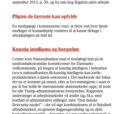
september 2013, p. 50, og fra min bog Rigdom uden arbejde.
Pligten de færreste kan opfylde
En rundspørge i kommunerne viser, at færre end hver fjerde
modtager af kontanthjælp vurderes til at kunne deltage i
arbejdspligten på fuld tid.
Kunstig intelligens og borgerløn
I vinter kom Nationalbanken med et foreløbigt bud på de
samfundsøkonomiske konsekvenser for Danmarks
vedkommende, på brugen af kunstig intelligens i industrien
(www.nationalbanken.dk/kunstig-intelligens-kan-loefte-
produktiviteten-i-dansk-oekonomi ). Det markerede det fokus
der nu er kommet på emnet, efter at forventningerne i snart et
par år har holdt de internationale aktiemarkeder oppe, til trods
for alle Trump-administrationens forstyrrelser. Rapporten
understreger at arbejdsmarkedet vil ændre sig, bl.a. med
bortfald af administrative stillinger, men “Den danske
flexicurity-model” – det vil sige kombinationen af et fleksibelt
arbejdsmarked, en generøs dagpengeordning og en aktiv
beskæftigelsespolitik – forventes at være særlig velegnet til at