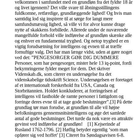
velkommen i samfundet med en grundløn fra det fyldte 18 år
og livet igennem? Det ville svare til åbningsstillingens
fuldkomne, retfærdige, grundlæggende lighed! Og hvis man
samtidig lod sig inspirere til at sørge for langt mere
samfundsmæssig lighed, så ville vi for alvor kunne drage
nytte af skakkens forbillede. Allerede under de nuværende
mangelfulde forhold ville indførelse af grundløn skænke alle
og enhver en fundamental tryghed. Og netop tryghed er en
vigtig forudsætning for intelligens og evnen til at træffe
fornuftige valg. Det har man længe vidst, uden at gøre noget
ved det: ”PENGESORGER GØR DIG DUMMERE
Personer, som har pengesorger, mister hele 13 iq-point, fordi
bekymringerne fylder meget for dem. Det skriver
Videnskab.dk, som citerer en undersøgelse fra det
videnskabelige tidsskrift Science. Undersøgelsen er foretaget
af et internationalt forskerhold fra USA, Canada og
Storbritannien. Holdet konkluderer, at forringelsen af
intelligens vil fastholde de ramte personer i fattigdom og
forringe deres evne til at tage gode beslutninger”.[3] På dette
grundlag tør man forudse, at grundløn til alle vil højne
befolkningens gennemsnitsintelligens og øge det samlede
antal af gode beslutninger. Det turde da nok være en attraktiv
gevinst ved indførelse af grundløn! [1] Kejserinde af
Rusland 1762-1796. [2] Høflig betyder egentlig ‘som man
opfører sig ved hoffet’ [3] Citeret fra Søndagsavisen 6-8.