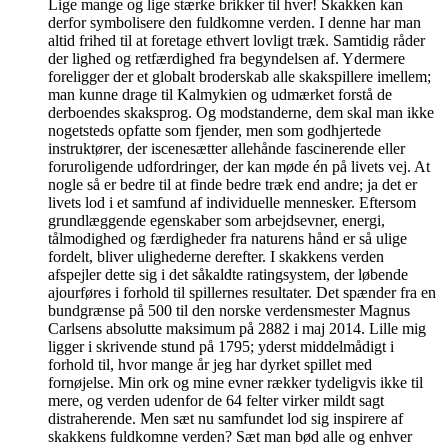
Lige mange og lige stærke brikker til hver! Skakken kan
derfor symbolisere den fuldkomne verden. I denne har man
altid frihed til at foretage ethvert lovligt træk. Samtidig råder
der lighed og retfærdighed fra begyndelsen af. Ydermere
foreligger der et globalt broderskab alle skakspillere imellem;
man kunne drage til Kalmykien og udmærket forstå de
derboendes skaksprog. Og modstanderne, dem skal man ikke
nogetsteds opfatte som fjender, men som godhjertede
instruktører, der iscenesætter allehånde fascinerende eller
foruroligende udfordringer, der kan møde én på livets vej. At
nogle så er bedre til at finde bedre træk end andre; ja det er
livets lod i et samfund af individuelle mennesker. Eftersom
grundlæggende egenskaber som arbejdsevner, energi,
tålmodighed og færdigheder fra naturens hånd er så ulige
fordelt, bliver ulighederne derefter. I skakkens verden
afspejler dette sig i det såkaldte ratingsystem, der løbende
ajourføres i forhold til spillernes resultater. Det spænder fra en
bundgrænse på 500 til den norske verdensmester Magnus
Carlsens absolutte maksimum på 2882 i maj 2014. Lille mig
ligger i skrivende stund på 1795; yderst middelmådigt i
forhold til, hvor mange år jeg har dyrket spillet med
fornøjelse. Min ork og mine evner rækker tydeligvis ikke til
mere, og verden udenfor de 64 felter virker mildt sagt
distraherende. Men sæt nu samfundet lod sig inspirere af
skakkens fuldkomne verden? Sæt man bød alle og enhver