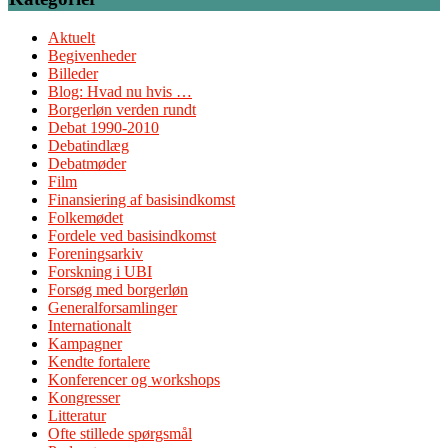
Aktuelt
Begivenheder
Billeder
Blog: Hvad nu hvis …
Borgerløn verden rundt
Debat 1990-2010
Debatindlæg
Debatmøder
Film
Finansiering af basisindkomst
Folkemødet
Fordele ved basisindkomst
Foreningsarkiv
Forskning i UBI
Forsøg med borgerløn
Generalforsamlinger
Internationalt
Kampagner
Kendte fortalere
Konferencer og workshops
Kongresser
Litteratur
Ofte stillede spørgsmål