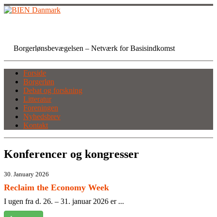
Skip
to
content
BIEN Danmark
Borgerlønsbevægelsen – Netværk for Basisindkomst
Forside
Borgerløn
Debat og forskning
Litteratur
Foreningen
Nyhedsbrev
Kontakt
Konferencer og kongresser
30. January 2026
Reclaim the Economy Week
I ugen fra d. 26. – 31. januar 2026 er ...