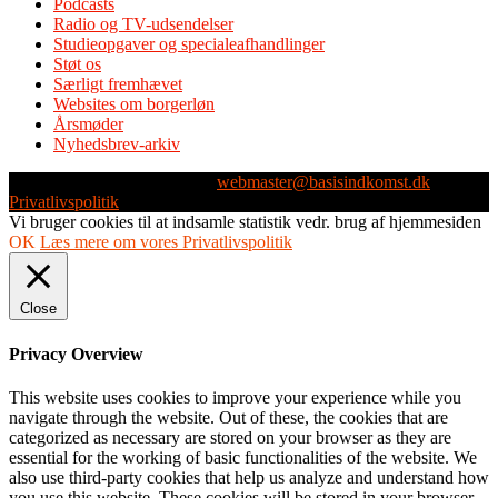
Podcasts
Radio og TV-udsendelser
Studieopgaver og specialeafhandlinger
Støt os
Særligt fremhævet
Websites om borgerløn
Årsmøder
Nyhedsbrev-arkiv
Webmaster: Michael Husen -
webmaster@basisindkomst.dk
-
Privatlivspolitik
Vi bruger cookies til at indsamle statistik vedr. brug af hjemmesiden
OK
Læs mere om vores Privatlivspolitik
Close
Privacy Overview
This website uses cookies to improve your experience while you
navigate through the website. Out of these, the cookies that are
categorized as necessary are stored on your browser as they are
essential for the working of basic functionalities of the website. We
also use third-party cookies that help us analyze and understand how
you use this website. These cookies will be stored in your browser