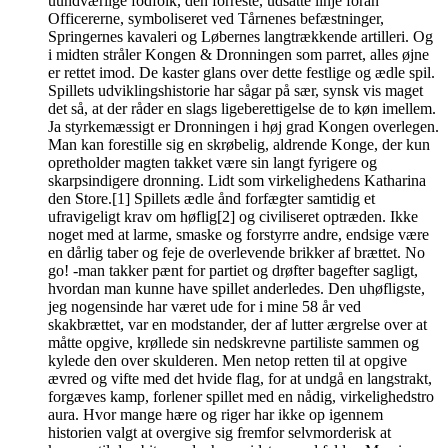
uundværlige fodfolk, den forreste, udsatte linje foran
Officererne, symboliseret ved Tårnenes befæstninger,
Springernes kavaleri og Løbernes langtrækkende artilleri. Og
i midten stråler Kongen & Dronningen som parret, alles øjne
er rettet imod. De kaster glans over dette festlige og ædle spil.
Spillets udviklingshistorie har sågar på sær, synsk vis maget
det så, at der råder en slags ligeberettigelse de to køn imellem.
Ja styrkemæssigt er Dronningen i høj grad Kongen overlegen.
Man kan forestille sig en skrøbelig, aldrende Konge, der kun
opretholder magten takket være sin langt fyrigere og
skarpsindigere dronning. Lidt som virkelighedens Katharina
den Store.[1] Spillets ædle ånd forfægter samtidig et
ufravigeligt krav om høflig[2] og civiliseret optræden. Ikke
noget med at larme, smaske og forstyrre andre, endsige være
en dårlig taber og feje de overlevende brikker af brættet. No
go! -man takker pænt for partiet og drøfter bagefter sagligt,
hvordan man kunne have spillet anderledes. Den uhøfligste,
jeg nogensinde har været ude for i mine 58 år ved
skakbrættet, var en modstander, der af lutter ærgrelse over at
måtte opgive, krøllede sin nedskrevne partiliste sammen og
kylede den over skulderen. Men netop retten til at opgive
ævred og vifte med det hvide flag, for at undgå en langstrakt,
forgæves kamp, forlener spillet med en nådig, virkelighedstro
aura. Hvor mange hære og riger har ikke op igennem
historien valgt at overgive sig fremfor selvmorderisk at