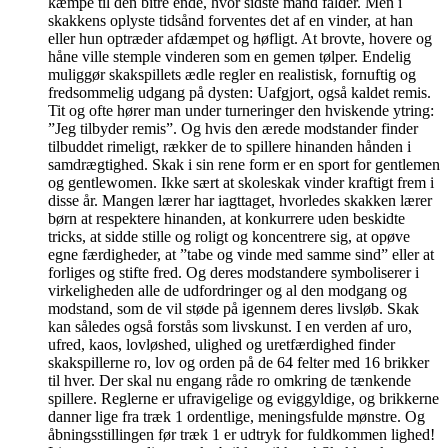
kæmpe til den bitre ende, hvor sidste mand falder. Men i
skakkens oplyste tidsånd forventes det af en vinder, at han
eller hun optræder afdæmpet og høfligt. At brovte, hovere og
håne ville stemple vinderen som en gemen tølper. Endelig
muliggør skakspillets ædle regler en realistisk, fornuftig og
fredsommelig udgang på dysten: Uafgjort, også kaldet remis.
Tit og ofte hører man under turneringer den hviskende ytring:
”Jeg tilbyder remis”. Og hvis den ærede modstander finder
tilbuddet rimeligt, rækker de to spillere hinanden hånden i
samdrægtighed. Skak i sin rene form er en sport for gentlemen
og gentlewomen. Ikke sært at skoleskak vinder kraftigt frem i
disse år. Mangen lærer har iagttaget, hvorledes skakken lærer
børn at respektere hinanden, at konkurrere uden beskidte
tricks, at sidde stille og roligt og koncentrere sig, at opøve
egne færdigheder, at ”tabe og vinde med samme sind” eller at
forliges og stifte fred. Og deres modstandere symboliserer i
virkeligheden alle de udfordringer og al den modgang og
modstand, som de vil støde på igennem deres livsløb. Skak
kan således også forstås som livskunst. I en verden af uro,
ufred, kaos, lovløshed, ulighed og uretfærdighed finder
skakspillerne ro, lov og orden på de 64 felter med 16 brikker
til hver. Der skal nu engang råde ro omkring de tænkende
spillere. Reglerne er ufravigelige og eviggyldige, og brikkerne
danner lige fra træk 1 ordentlige, meningsfulde mønstre. Og
åbningsstillingen før træk 1 er udtryk for fuldkommen lighed!