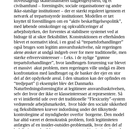
hovedsageligt skattefinansieret dagpengesystem, og et
civilsamfund – foreningsliv, sociale organisationer og andre
ikke-statslige institutioner – der er stærkt reguleret igennem et
netværk af trepartsstyrede institutioner. Modellen er tæt
knyttet til forestillingen om en “aktiv beskæftigelsespolitik”,
med løbende omskolinger og opkvalificeringer af
arbejdsstyrken, der forventes at stabilisere systemet ved at
bidrage til at sikre fleksibilitet. Konstruktionen er efterhånden
blevet et normativt ideal, i en grad så “trepartsforhandlinger”
også bruges som legitim ansvarsfraskrivelse, når regeringen
alene ønsker at undgå indgreb over for mere traditionelle, men
stærke erhvervsinteresser – f.eks. i de nylige ”grønne
trepartsforhandlinger”, hvor landbrugets forurening var blevet
et massivt akut problem, men regeringen ville undgå en åben
konfrontation med landbruget og de banker der ejer en stor
del af det opdyrkede areal. I den situation kan der opfindes en
“tredjepart” (i eksemplet blev det Danmarks
Naturfredningsforening)for at legitimere ansvarsfraskrivelsen,
selv der hvor der ikke er klasseinteresser at repræsentere. Så
er vi imidlertid ude over det traditionelle “Flexicurity”-system
vedrørende arbejdsmarkedet, hvor både den sociale sikkerhed
og fleksibiliteten kræver indordning under det tilknyttede
kontrolregime af myndigheder overfor borgerne. Den model
har altid været et demokratisk problem, fordi legitimiteten
anfægtes af en insider-outsider-problematik, hvor den del af