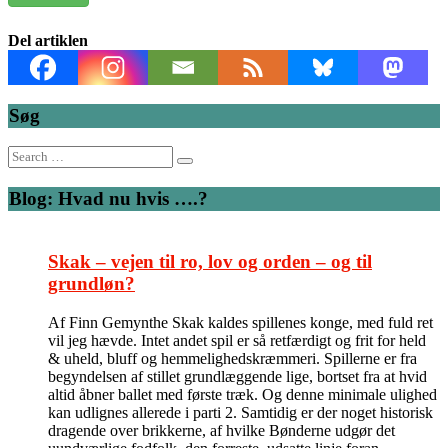
Del artiklen
Søg
Search
for:
Blog: Hvad nu hvis ….?
Skak – vejen til ro, lov og orden – og til
grundløn?
Af Finn Gemynthe Skak kaldes spillenes konge, med fuld ret
vil jeg hævde. Intet andet spil er så retfærdigt og frit for held
& uheld, bluff og hemmelighedskræmmeri. Spillerne er fra
begyndelsen af stillet grundlæggende lige, bortset fra at hvid
altid åbner ballet med første træk. Og denne minimale ulighed
kan udlignes allerede i parti 2. Samtidig er der noget historisk
dragende over brikkerne, af hvilke Bønderne udgør det