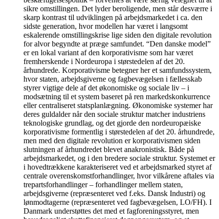
sikre omstillingen. Det lyder beroligende, men står desværre i
skarp kontrast til udviklingen på arbejdsmarkedet i ca. den
sidste generation, hvor modellen har været i langsomt
eskalerende omstillingskrise lige siden den digitale revolution
for alvor begyndte at præge samfundet. “Den danske model”
er en lokal variant af den korporativisme som har været
fremherskende i Nordeuropa i størstedelen af det 20.
århundrede. Korporativisme betegner her et samfundssystem,
hvor staten, arbejdsgiverne og fagbevægelsen i fællesskab
styrer vigtige dele af det økonomiske og sociale liv – i
modsætning til et system baseret på ren markedskonkurrence
eller centraliseret statsplanlægning. Økonomiske systemer har
deres guldalder når den sociale struktur matcher industriens
teknologiske grundlag, og det gjorde den nordeuropæiske
korporativisme formentlig i størstedelen af det 20. århundrede,
men med den digitale revolution er korporativismen siden
slutningen af århundredet blevet anakronistisk. Både på
arbejdsmarkedet, og i den bredere sociale struktur. Systemet er
i hovedtrækkene karakteriseret ved et arbejdsmarked styret af
centrale overenskomstforhandlinger, hvor vilkårene aftales via
trepartsforhandlinger – forhandlinger mellem staten,
arbejdsgiverne (repræsenteret ved f.eks. Dansk Industri) og
lønmodtagerne (repræsenteret ved fagbevægelsen, LO/FH). I
Danmark understøttes det med et fagforeningsstyret, men