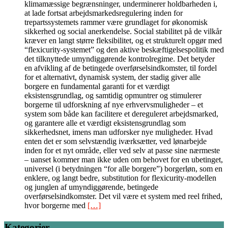
klimamæssige begrænsninger, underminerer holdbarheden i,
at lade fortsat arbejdsmarkedsregulering inden for
trepartssystemets rammer være grundlaget for økonomisk
sikkerhed og social anerkendelse. Social stabilitet på de vilkår
kræver en langt større fleksibilitet, og et strukturelt opgør med
“flexicurity-systemet” og den aktive beskæftigelsespolitik med
det tilknyttede umyndiggørende kontrolregime. Det betyder
en afvikling af de betingede overførselsindkomster, til fordel
for et alternativt, dynamisk system, der stadig giver alle
borgere en fundamental garanti for et værdigt
eksistensgrundlag, og samtidig opmuntrer og stimulerer
borgerne til udforskning af nye erhvervsmuligheder – et
system som både kan facilitere et dereguleret arbejdsmarked,
og garantere alle et værdigt eksistensgrundlag som
sikkerhedsnet, imens man udforsker nye muligheder. Hvad
enten det er som selvstændig iværksætter, ved lønarbejde
inden for et nyt område, eller ved selv at passe sine nærmeste
– uanset kommer man ikke uden om behovet for en ubetinget,
universel (i betydningen “for alle borgere”) borgerløn, som en
enklere, og langt bedre, substitution for flexicurity-modellen
og junglen af umyndiggørende, betingede
overførselsindkomster. Det vil være et system med reel frihed,
hvor borgerne med
[…]
Kategorier