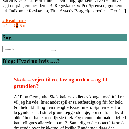
Søren Kæstel 2. Formandens beretning, godkendt. Den vil blive
lagt ud på hjemmesiden. 3. Regnskabet v/ Per Sørensen, godkendt.
4. Indkomne forslag: a) Finn Asveds Borgerlønsmodel. Der […]
» Read more
«
1
2
3
4
5
»
Søg
Search
for:
Blog: Hvad nu hvis ….?
Skak – vejen til ro, lov og orden – og til
grundløn?
Af Finn Gemynthe Skak kaldes spillenes konge, med fuld ret
vil jeg hævde. Intet andet spil er så retfærdigt og frit for held
& uheld, bluff og hemmelighedskræmmeri. Spillerne er fra
begyndelsen af stillet grundlæggende lige, bortset fra at hvid
altid åbner ballet med første træk. Og denne minimale ulighed
kan udlignes allerede i parti 2. Samtidig er der noget historisk
dragende over brikkerne, af hvilke Bønderne udgør det