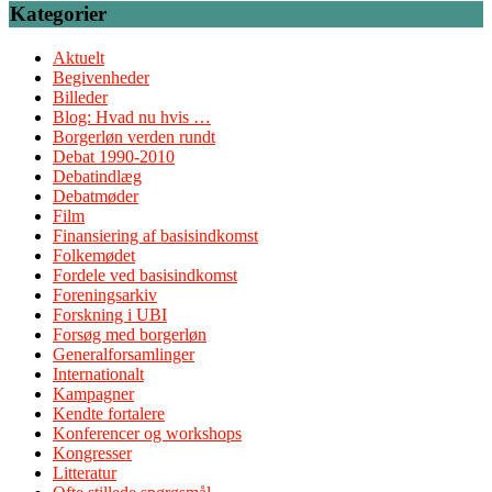
Kategorier
Aktuelt
Begivenheder
Billeder
Blog: Hvad nu hvis …
Borgerløn verden rundt
Debat 1990-2010
Debatindlæg
Debatmøder
Film
Finansiering af basisindkomst
Folkemødet
Fordele ved basisindkomst
Foreningsarkiv
Forskning i UBI
Forsøg med borgerløn
Generalforsamlinger
Internationalt
Kampagner
Kendte fortalere
Konferencer og workshops
Kongresser
Litteratur