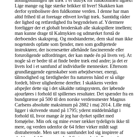
åbningsstillingen før træk 1 er udtryk for fuldkommen lighed!
Lige mange og lige stærke brikker til hver! Skakken kan
derfor symbolisere den fuldkomne verden. I denne har man
altid frihed til at foretage ethvert lovligt træk. Samtidig råder
der lighed og retfærdighed fra begyndelsen af. Ydermere
foreligger der et globalt broderskab alle skakspillere imellem;
man kunne drage til Kalmykien og udmærket forstå de
derboendes skaksprog. Og modstanderne, dem skal man ikke
nogetsteds opfatte som fjender, men som godhjertede
instruktører, der iscenesætter allehånde fascinerende eller
foruroligende udfordringer, der kan møde én på livets vej. At
nogle så er bedre til at finde bedre træk end andre; ja det er
livets lod i et samfund af individuelle mennesker. Eftersom
grundlæggende egenskaber som arbejdsevner, energi,
tålmodighed og færdigheder fra naturens hånd er så ulige
fordelt, bliver ulighederne derefter. I skakkens verden
afspejler dette sig i det såkaldte ratingsystem, der løbende
ajourføres i forhold til spillernes resultater. Det spænder fra en
bundgrænse på 500 til den norske verdensmester Magnus
Carlsens absolutte maksimum på 2882 i maj 2014. Lille mig
ligger i skrivende stund på 1795; yderst middelmådigt i
forhold til, hvor mange år jeg har dyrket spillet med
fornøjelse. Min ork og mine evner rækker tydeligvis ikke til
mere, og verden udenfor de 64 felter virker mildt sagt
distraherende. Men sæt nu samfundet lod sig inspirere af