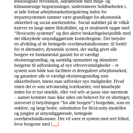
teknologiske revolution, sideløbende med miljø- og
klimamæssige begrænsninger, underminerer holdbarheden i,
at lade fortsat arbejdsmarkedsregulering inden for
trepartssystemets rammer være grundlaget for økonomisk
sikkerhed og social anerkendelse. Social stabilitet på de vilkår
kræver en langt større fleksibilitet, og et strukturelt opgør med
“flexicurity-systemet” og den aktive beskæftigelsespolitik med
det tilknyttede umyndiggørende kontrolregime. Det betyder
en afvikling af de betingede overførselsindkomster, til fordel
for et alternativt, dynamisk system, der stadig giver alle
borgere en fundamental garanti for et værdigt
eksistensgrundlag, og samtidig opmuntrer og stimulerer
borgerne til udforskning af nye erhvervsmuligheder – et
system som både kan facilitere et dereguleret arbejdsmarked,
og garantere alle et værdigt eksistensgrundlag som
sikkerhedsnet, imens man udforsker nye muligheder. Hvad
enten det er som selvstændig iværksætter, ved lønarbejde
inden for et nyt område, eller ved selv at passe sine nærmeste
– uanset kommer man ikke uden om behovet for en ubetinget,
universel (i betydningen “for alle borgere”) borgerløn, som en
enklere, og langt bedre, substitution for flexicurity-modellen
og junglen af umyndiggørende, betingede
overførselsindkomster. Det vil være et system med reel frihed,
hvor borgerne med
[…]