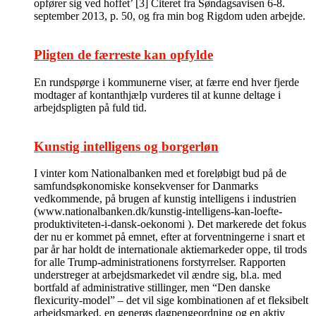
opfører sig ved hoffet’ [3] Citeret fra Søndagsavisen 6-8.
september 2013, p. 50, og fra min bog Rigdom uden arbejde.
Pligten de færreste kan opfylde
En rundspørge i kommunerne viser, at færre end hver fjerde
modtager af kontanthjælp vurderes til at kunne deltage i
arbejdspligten på fuld tid.
Kunstig intelligens og borgerløn
I vinter kom Nationalbanken med et foreløbigt bud på de
samfundsøkonomiske konsekvenser for Danmarks
vedkommende, på brugen af kunstig intelligens i industrien
(www.nationalbanken.dk/kunstig-intelligens-kan-loefte-
produktiviteten-i-dansk-oekonomi ). Det markerede det fokus
der nu er kommet på emnet, efter at forventningerne i snart et
par år har holdt de internationale aktiemarkeder oppe, til trods
for alle Trump-administrationens forstyrrelser. Rapporten
understreger at arbejdsmarkedet vil ændre sig, bl.a. med
bortfald af administrative stillinger, men “Den danske
flexicurity-model” – det vil sige kombinationen af et fleksibelt
arbejdsmarked, en generøs dagpengeordning og en aktiv