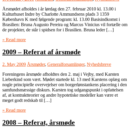
Årsmødet afholdes i år lørdag den 27. februar 2010 kl. 13.00 i
Kulturhuset Indre by Charlotte Ammundsens plads 3 1359
København K med følgende program: kl. 13.00 Basisindkomst i
Brasilien: Bruna Augusto Pereira og Marcus Vinicius vil fortælle om
de projekter, de står i spidsen for i Brasilien. Bruna leder […]
» Read more
2009 – Referat af årsmøde
2. May 2009
Årsmøder
,
Generalforsamlinger
,
Nyhedsbreve
Foreningens årsmøde afholdtes den 2. maj i Vejby, med Karsten
Lieberkind som vært. Mødet startede kl. 13 med Karstens oplæg om
nogle principielle overvejelser om borgerlønstankens placering i den
samfundsmæssige diskurs. Karsten tog udgangspunkt i opfattelsen
af, at kontraktteorier og andre hypotetiske modeller kan være et
meget godt redskab til […]
» Read more
2008 – Referat, årsmøde