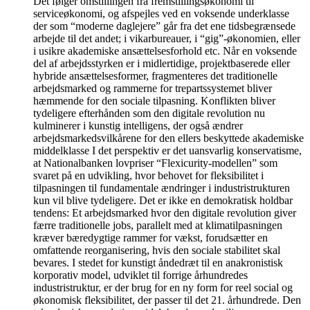
Det følger omstillingen fra fremstillingsøkonomi til
serviceøkonomi, og afspejles ved en voksende underklasse
der som “moderne daglejere” går fra det ene tidsbegrænsede
arbejde til det andet; i vikarbureauer, i “gig”-økonomien, eller
i usikre akademiske ansættelsesforhold etc. Når en voksende
del af arbejdsstyrken er i midlertidige, projektbaserede eller
hybride ansættelsesformer, fragmenteres det traditionelle
arbejdsmarked og rammerne for trepartssystemet bliver
hæmmende for den sociale tilpasning. Konflikten bliver
tydeligere efterhånden som den digitale revolution nu
kulminerer i kunstig intelligens, der også ændrer
arbejdsmarkedsvilkårene for den ellers beskyttede akademiske
middelklasse I det perspektiv er det uansvarlig konservatisme,
at Nationalbanken lovpriser “Flexicurity-modellen” som
svaret på en udvikling, hvor behovet for fleksibilitet i
tilpasningen til fundamentale ændringer i industristrukturen
kun vil blive tydeligere. Det er ikke en demokratisk holdbar
tendens: Et arbejdsmarked hvor den digitale revolution giver
færre traditionelle jobs, parallelt med at klimatilpasningen
kræver bæredygtige rammer for vækst, forudsætter en
omfattende reorganisering, hvis den sociale stabilitet skal
bevares. I stedet for kunstigt åndedræt til en anakronistisk
korporativ model, udviklet til forrige århundredes
industristruktur, er der brug for en ny form for reel social og
økonomisk fleksibilitet, der passer til det 21. århundrede. Den