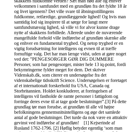
skakkens fuldkomne verden? Sæt man bød alle og enhver
velkommen i samfundet med en grundløn fra det fyldte 18 år
og livet igennem? Det ville svare til åbningsstillingens
fuldkomne, retfærdige, grundlæggende lighed! Og hvis man
samtidig lod sig inspirere til at sørge for langt mere
samfundsmæssig lighed, så ville vi for alvor kunne drage
nytte af skakkens forbillede. Allerede under de nuværende
mangelfulde forhold ville indførelse af grundløn skænke alle
og enhver en fundamental tryghed. Og netop tryghed er en
vigtig forudsætning for intelligens og evnen til at træffe
fornuftige valg. Det har man længe vidst, uden at gøre noget
ved det: ”PENGESORGER GØR DIG DUMMERE
Personer, som har pengesorger, mister hele 13 iq-point, fordi
bekymringerne fylder meget for dem. Det skriver
Videnskab.dk, som citerer en undersøgelse fra det
videnskabelige tidsskrift Science. Undersøgelsen er foretaget
af et internationalt forskerhold fra USA, Canada og
Storbritannien. Holdet konkluderer, at forringelsen af
intelligens vil fastholde de ramte personer i fattigdom og
forringe deres evne til at tage gode beslutninger”.[3] På dette
grundlag tør man forudse, at grundløn til alle vil højne
befolkningens gennemsnitsintelligens og øge det samlede
antal af gode beslutninger. Det turde da nok være en attraktiv
gevinst ved indførelse af grundløn! [1] Kejserinde af
Rusland 1762-1796. [2] Høflig betyder egentlig ‘som man