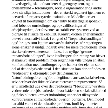
hovedsageligt skattefinansieret dagpengesystem, og et
civilsamfund – foreningsliv, sociale organisationer og andre
ikke-statslige institutioner – der er stærkt reguleret igennem et
netværk af trepartsstyrede institutioner. Modellen er tæt
knyttet til forestillingen om en “aktiv beskæftigelsespolitik”,
med løbende omskolinger og opkvalificeringer af
arbejdsstyrken, der forventes at stabilisere systemet ved at
bidrage til at sikre fleksibilitet. Konstruktionen er efterhånden
blevet et normativt ideal, i en grad så “trepartsforhandlinger”
også bruges som legitim ansvarsfraskrivelse, når regeringen
alene ønsker at undgå indgreb over for mere traditionelle, men
stærke erhvervsinteresser – f.eks. i de nylige ”grønne
trepartsforhandlinger”, hvor landbrugets forurening var blevet
et massivt akut problem, men regeringen ville undgå en åben
konfrontation med landbruget og de banker der ejer en stor
del af det opdyrkede areal. I den situation kan der opfindes en
“tredjepart” (i eksemplet blev det Danmarks
Naturfredningsforening)for at legitimere ansvarsfraskrivelsen,
selv der hvor der ikke er klasseinteresser at repræsentere. Så
er vi imidlertid ude over det traditionelle “Flexicurity”-system
vedrørende arbejdsmarkedet, hvor både den sociale sikkerhed
og fleksibiliteten kræver indordning under det tilknyttede
kontrolregime af myndigheder overfor borgerne. Den model
har altid været et demokratisk problem, fordi legitimiteten
anfægtes af en insider-outsider-problematik, hvor den del af