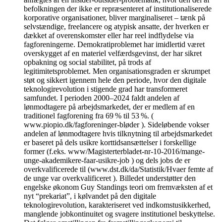
befolkningen der ikke er repræsenteret af institutionaliserede
korporative organisationer, bliver marginaliseret – tænk på
selvstændige, freelancere og atypisk ansatte, der hverken er
dækket af overenskomster eller har reel indflydelse via
fagforeningerne. Demokratiproblemet har imidlertid været
overskygget af en materiel velfærdsgevinst, der har sikret
opbakning og social stabilitet, på trods af
legitimitetsproblemet. Men organisationsgraden er skrumpet
støt og sikkert igennem hele den periode, hvor den digitale
teknologirevolution i stigende grad har transformeret
samfundet. I perioden 2000–2024 faldt andelen af
lønmodtagere på arbejdsmarkedet, der er medlem af en
traditionel fagforening fra 69 % til 53 %. (
www.piopio.dk/fagforeninger-bløder ). Sideløbende vokser
andelen af lønmodtagere hvis tilknytning til arbejdsmarkedet
er baseret på dels usikre korttidsansættelser i forskellige
former (f.eks. www/Magisterterbladet-nr-10-2016/mange-
unge-akademikere-faar-usikre-job ) og dels jobs de er
overkvalificerede til (www.dst.dk/da/Statistik/Hvaer femte af
de unge var overkvalificeret ). Billedet understøtter den
engelske økonom Guy Standings teori om fremvæksten af et
nyt “prekariat”, i kølvandet på den digitale
teknologirevolution, karakteriseret ved indkomstusikkerhed,
manglende jobkontinuitet og svagere institutionel beskyttelse.