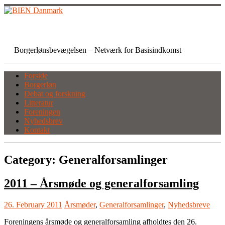
Skip
to
content
BIEN Danmark
Borgerlønsbevægelsen – Netværk for Basisindkomst
Forside
Borgerløn
Debat og forskning
Litteratur
Foreningen
Nyhedsbrev
Kontakt
Category:
Generalforsamlinger
2011 – Årsmøde og generalforsamling
26. February 2011
Årsmøder
,
Generalforsamlinger
,
Nyhedsbreve
Foreningens årsmøde og generalforsamling afholdtes den 26.