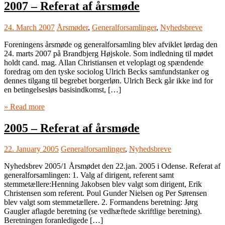
2007 – Referat af årsmøde
24. March 2007
Årsmøder
,
Generalforsamlinger
,
Nyhedsbreve
Foreningens årsmøde og generalforsamling blev afviklet lørdag den
24. marts 2007 på Brandbjerg Højskole. Som indledning til mødet
holdt cand. mag. Allan Christiansen et veloplagt og spændende
foredrag om den tyske sociolog Ulrich Becks samfundstanker og
dennes tilgang til begrebet borgerløn. Ulrich Beck går ikke ind for
en betingelsesløs basisindkomst, […]
» Read more
2005 – Referat af årsmøde
22. January 2005
Generalforsamlinger
,
Nyhedsbreve
Nyhedsbrev 2005/1 Årsmødet den 22.jan. 2005 i Odense. Referat af
generalforsamlingen: 1. Valg af dirigent, referent samt
stemmetællere:Henning Jakobsen blev valgt som dirigent, Erik
Christensen som referent. Poul Gunder Nielsen og Per Sørensen
blev valgt som stemmetællere. 2. Formandens beretning: Jørg
Gaugler aflagde beretning (se vedhæftede skriftlige beretning).
Beretningen foranledigede […]