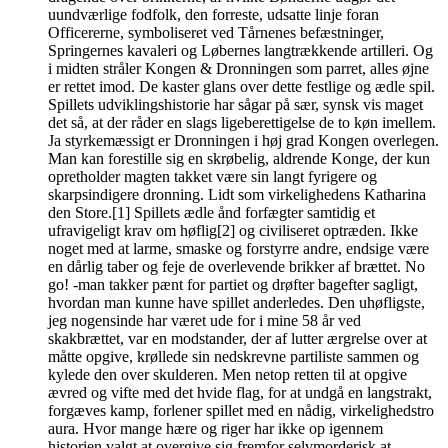
uundværlige fodfolk, den forreste, udsatte linje foran
Officererne, symboliseret ved Tårnenes befæstninger,
Springernes kavaleri og Løbernes langtrækkende artilleri. Og
i midten stråler Kongen & Dronningen som parret, alles øjne
er rettet imod. De kaster glans over dette festlige og ædle spil.
Spillets udviklingshistorie har sågar på sær, synsk vis maget
det så, at der råder en slags ligeberettigelse de to køn imellem.
Ja styrkemæssigt er Dronningen i høj grad Kongen overlegen.
Man kan forestille sig en skrøbelig, aldrende Konge, der kun
opretholder magten takket være sin langt fyrigere og
skarpsindigere dronning. Lidt som virkelighedens Katharina
den Store.[1] Spillets ædle ånd forfægter samtidig et
ufravigeligt krav om høflig[2] og civiliseret optræden. Ikke
noget med at larme, smaske og forstyrre andre, endsige være
en dårlig taber og feje de overlevende brikker af brættet. No
go! -man takker pænt for partiet og drøfter bagefter sagligt,
hvordan man kunne have spillet anderledes. Den uhøfligste,
jeg nogensinde har været ude for i mine 58 år ved
skakbrættet, var en modstander, der af lutter ærgrelse over at
måtte opgive, krøllede sin nedskrevne partiliste sammen og
kylede den over skulderen. Men netop retten til at opgive
ævred og vifte med det hvide flag, for at undgå en langstrakt,
forgæves kamp, forlener spillet med en nådig, virkelighedstro
aura. Hvor mange hære og riger har ikke op igennem
historien valgt at overgive sig fremfor selvmorderisk at