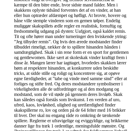
kæmpe til den bitre ende, hvor sidste mand falder. Men i
skakkens oplyste tidsånd forventes det af en vinder, at han
eller hun optræder afdæmpet og høfligt. At brovte, hovere og
håne ville stemple vinderen som en gemen tølper. Endelig
muliggør skakspillets ædle regler en realistisk, fornuftig og
fredsommelig udgang på dysten: Uafgjort, også kaldet remis.
Tit og ofte hører man under turneringer den hviskende ytring:
”Jeg tilbyder remis”. Og hvis den ærede modstander finder
tilbuddet rimeligt, rækker de to spillere hinanden hånden i
samdrægtighed. Skak i sin rene form er en sport for gentlemen
og gentlewomen. Ikke sært at skoleskak vinder kraftigt frem i
disse år. Mangen lærer har iagttaget, hvorledes skakken lærer
børn at respektere hinanden, at konkurrere uden beskidte
tricks, at sidde stille og roligt og koncentrere sig, at opøve
egne færdigheder, at ”tabe og vinde med samme sind” eller at
forliges og stifte fred. Og deres modstandere symboliserer i
virkeligheden alle de udfordringer og al den modgang og
modstand, som de vil støde på igennem deres livsløb. Skak
kan således også forstås som livskunst. I en verden af uro,
ufred, kaos, lovløshed, ulighed og uretfærdighed finder
skakspillerne ro, lov og orden på de 64 felter med 16 brikker
til hver. Der skal nu engang råde ro omkring de tænkende
spillere. Reglerne er ufravigelige og eviggyldige, og brikkerne
danner lige fra træk 1 ordentlige, meningsfulde mønstre. Og