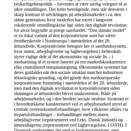
beskæftigelsespolitik – forventes at være særlig velegnet til at
sikre omstillingen. Det lyder beroligende, men står desværre i
skarp kontrast til udviklingen på arbejdsmarkedet i ca. den
sidste generation, hvor modellen har været i langsomt
eskalerende omstillingskrise lige siden den digitale revolution
for alvor begyndte at præge samfundet. “Den danske model”
er en lokal variant af den korporativisme som har været
fremherskende i Nordeuropa i størstedelen af det 20.
århundrede. Korporativisme betegner her et samfundssystem,
hvor staten, arbejdsgiverne og fagbevægelsen i fællesskab
styrer vigtige dele af det økonomiske og sociale liv – i
modsætning til et system baseret på ren markedskonkurrence
eller centraliseret statsplanlægning. Økonomiske systemer har
deres guldalder når den sociale struktur matcher industriens
teknologiske grundlag, og det gjorde den nordeuropæiske
korporativisme formentlig i størstedelen af det 20. århundrede,
men med den digitale revolution er korporativismen siden
slutningen af århundredet blevet anakronistisk. Både på
arbejdsmarkedet, og i den bredere sociale struktur. Systemet er
i hovedtrækkene karakteriseret ved et arbejdsmarked styret af
centrale overenskomstforhandlinger, hvor vilkårene aftales via
trepartsforhandlinger – forhandlinger mellem staten,
arbejdsgiverne (repræsenteret ved f.eks. Dansk Industri) og
lønmodtagerne (repræsenteret ved fagbevægelsen, LO/FH). I
Danmark understøttes det med et fagforeningsstyret, men