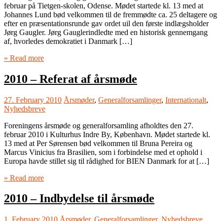
februar på Tietgen-skolen, Odense. Mødet startede kl. 13 med at
Johannes Lund bød velkommen til de fremmødte ca. 25 deltagere og
efter en præsentationsrunde gav ordet uil den første indlægsholder
Jørg Gaugler. Jørg Gauglerindledte med en historisk gennemgang
af, hvorledes demokratiet i Danmark […]
» Read more
2010 – Referat af årsmøde
27. February 2010
Årsmøder
,
Generalforsamlinger
,
Internationalt
,
Nyhedsbreve
Foreningens årsmøde og generalforsamling afholdtes den 27.
februar 2010 i Kulturhus Indre By, København. Mødet startede kl.
13 med at Per Sørensen bød velkommen til Bruna Pereira og
Marcus Vinicius fra Brasilien, som i forbindelse med et ophold i
Europa havde stillet sig til rådighed for BIEN Danmark for at […]
» Read more
2010 – Indbydelse til årsmøde
1. February 2010
Årsmøder
,
Generalforsamlinger
,
Nyhedsbreve