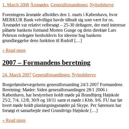
1. March 2008
Årsmøder
,
Generalforsamlinger
,
Nyhedsbreve
Foreningens årsmøde afholdtes den 1. marts i København, hvor
MERKUR Bank velvilligst havde tilbudt sig som vært for os.
Årsmødet var relativt velbesøgt – 25-30 deltagere, der med interesse
påhørte bankens formand Morten Gunge og dens direktør Lars
Pehrson redegøre henholdsvis for ideerne bag bankens
grundlæggelse dens funktion til Rudolf […]
» Read more
2007 – Formandens beretning
24. March 2007
Generalforsamlinger
,
Nyhedsbreve
Borgerlønsbevægelsens generalforsamling 24/3 2007 Formandens
Beretning: Møder: Siden generalforsamlingen 28/1 2006 i
København, har bestyrelsen holdt møde på Brandbjerg Højskole
25/2, 7/4, 12/8, 30/9 og 18/11 samt et møde i Kbh. 9/6. FU har før
hvert møde holdt planlægningsmøder på Skype. Per Sørensen har
forsøgt et samarbejde med Grundtvigs Højskole […]
» Read more